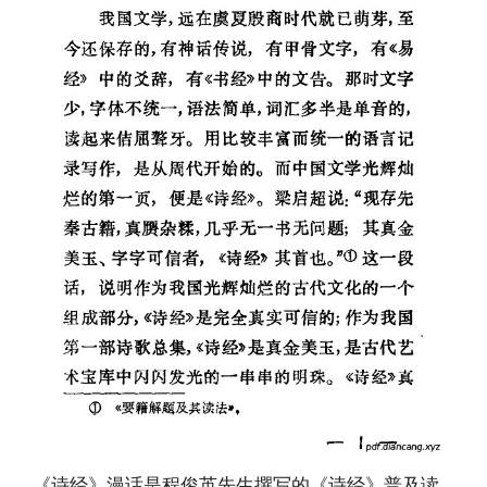
《诗经》漫话是程俊英先生撰写的《诗经》普及读