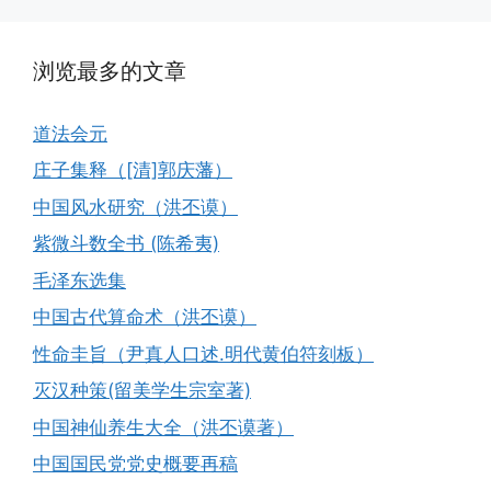
浏览最多的文章
道法会元
庄子集释（[清]郭庆藩）
中国风水研究（洪丕谟）
紫微斗数全书 (陈希夷)
毛泽东选集
中国古代算命术（洪丕谟）
性命圭旨（尹真人口述.明代黄伯符刻板）
灭汉种策(留美学生宗室著)
中国神仙养生大全（洪丕谟著）
中国国民党党史概要再稿