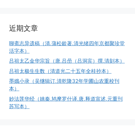
近期文章
聊斋志异遗稿（清.蒲松龄著.清光绪四年京都聚珍堂
活字本）
吕祖太乙金华宗旨（唐.吕喦（吕洞宾）撰.清刻本）
吕祖太极生生数（清道光二十五年全桂抄本）
墨娥小录（吴继辑订.清乾隆32年学圃山农重校刊
本）
妙法莲华经（姚秦.鸠摩罗什译.唐.释道宣述.元重刊
苏写本）