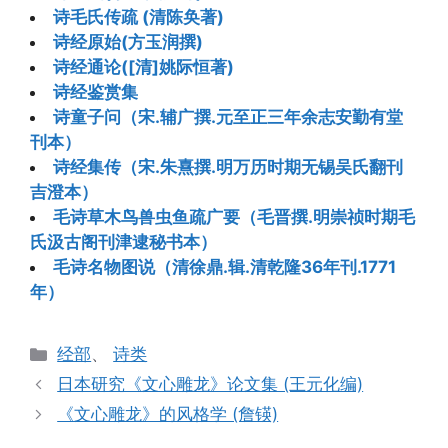
诗毛氏传疏 (清陈奂著)
诗经原始(方玉润撰)
诗经通论([清]姚际恒著)
诗经鉴赏集
诗童子问（宋.辅广撰.元至正三年余志安勤有堂
刊本）
诗经集传（宋.朱熹撰.明万历时期无锡吴氏翻刊
吉澄本）
毛诗草木鸟兽虫鱼疏广要（毛晋撰.明崇祯时期毛
氏汲古阁刊津逮秘书本）
毛诗名物图说（清徐鼎.辑.清乾隆36年刊.1771
年）
分
经部
、
诗类
类
日本研究《文心雕龙》论文集 (王元化编)
《文心雕龙》的风格学 (詹锳)