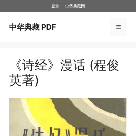
跳
登录
中华典藏网
至
内
中华典藏 PDF
容
菜
单
《诗经》漫话 (程俊
英著)