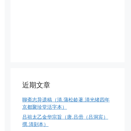
近期文章
聊斋志异遗稿（清.蒲松龄著.清光绪四年
京都聚珍堂活字本）
吕祖太乙金华宗旨（唐.吕喦（吕洞宾）
撰.清刻本）