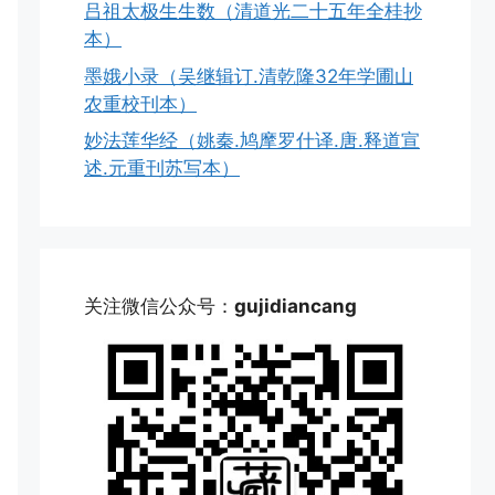
吕祖太极生生数（清道光二十五年全桂抄
本）
墨娥小录（吴继辑订.清乾隆32年学圃山
农重校刊本）
妙法莲华经（姚秦.鸠摩罗什译.唐.释道宣
述.元重刊苏写本）
关注微信公众号：
gujidiancang