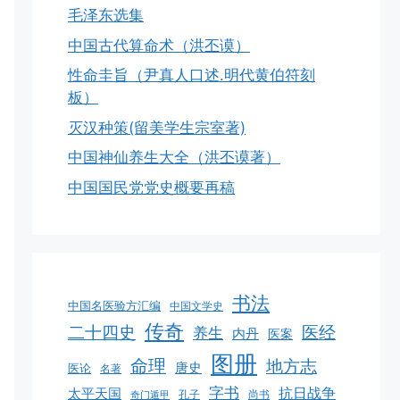
毛泽东选集
中国古代算命术（洪丕谟）
性命圭旨（尹真人口述.明代黄伯符刻
板）
灭汉种策(留美学生宗室著)
中国神仙养生大全（洪丕谟著）
中国国民党党史概要再稿
书法
中国名医验方汇编
中国文学史
传奇
二十四史
医经
养生
内丹
医案
图册
命理
地方志
唐史
医论
名著
字书
抗日战争
太平天国
孔子
尚书
奇门遁甲