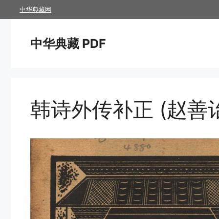
跳
中华典藏网
至
内
中华典藏 PDF
容
韩诗外传补正 (赵善