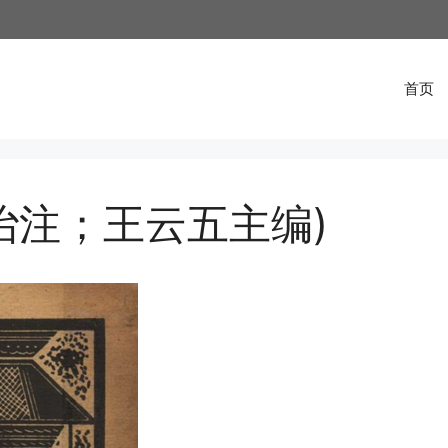
首页
诒注；王云五主编)