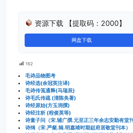
资源下载 【提取码：2000】
网盘下载
162
毛诗品物图考
诗经选(余冠英注译)
毛诗传笺通释(马瑞辰)
诗毛氏传疏 (清陈奂著)
诗经原始(方玉润撰)
诗经注析 (程俊英等)
诗童子问（宋.辅广撰.元至正三年余志安勤有堂
诗缉（宋.严粲.辑.明嘉靖时期赵府居敬堂刊本）