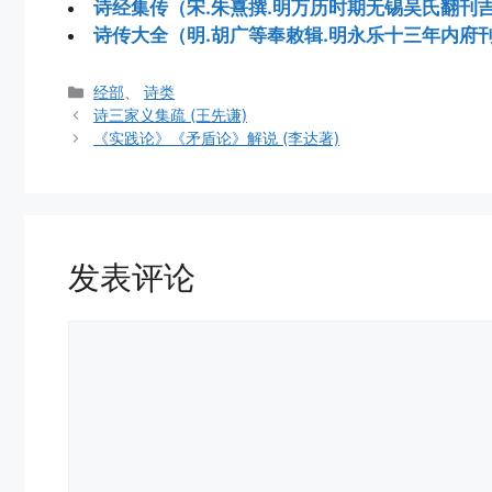
诗经集传（宋.朱熹撰.明万历时期无锡吴氏翻刊
诗传大全（明.胡广等奉敕辑.明永乐十三年内府
分
经部
、
诗类
类
诗三家义集疏 (王先谦)
《实践论》《矛盾论》解说 (李达著)
发表评论
评
论