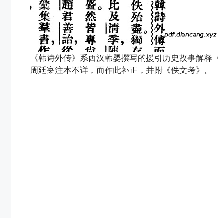
《韩诗外传》系西汉韩婴撰写的援引历史故事解释
周廷宷注本不详，而作此补正，并附《佚文考》。