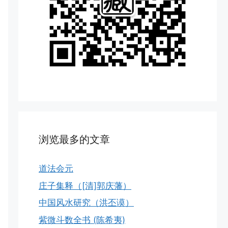
浏览最多的文章
道法会元
庄子集释（[清]郭庆藩）
中国风水研究（洪丕谟）
紫微斗数全书 (陈希夷)