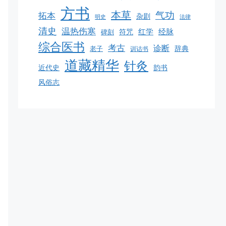
方书
本草
气功
拓本
杂剧
明史
法律
清史
温热伤寒
红学
经脉
碑刻
符咒
综合医书
考古
诊断
老子
辞典
训诂书
道藏精华
针灸
韵书
近代史
风俗志