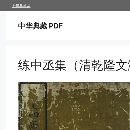
跳
中华典藏网
至
内
中华典藏 PDF
容
练中丞集（清乾隆文