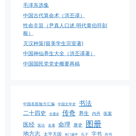
毛泽东选集
中国古代算命术（洪丕谟）
性命圭旨（尹真人口述.明代黄伯符刻
板）
灭汉种策(留美学生宗室著)
中国神仙养生大全（洪丕谟著）
中国国民党党史概要再稿
书法
中国名医验方汇编
中国文学史
传奇
二十四史
养生
医案
内丹
交通史
图册
命理
医经
唐史
医论
名著
地方志
字书
太平天国
孔子
尚书
奇门遁甲