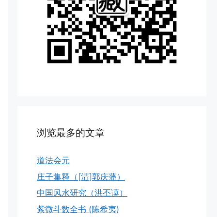
浏览最多的文章
道法会元
庄子集释（[清]郭庆藩）
中国风水研究（洪丕谟）
紫微斗数全书 (陈希夷)