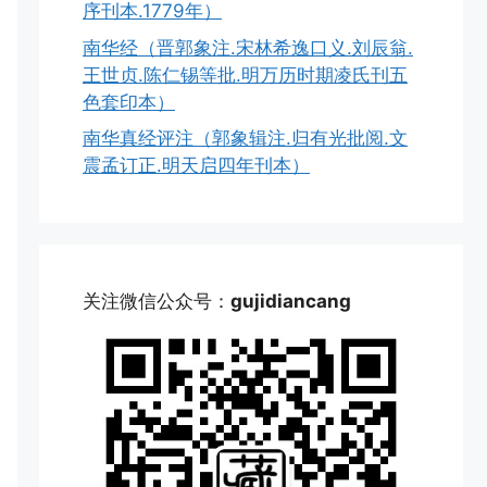
序刊本.1779年）
南华经（晋郭象注.宋林希逸口义.刘辰翁.
王世贞.陈仁锡等批.明万历时期凌氏刊五
色套印本）
南华真经评注（郭象辑注.归有光批阅.文
震孟订正.明天启四年刊本）
关注微信公众号：
gujidiancang