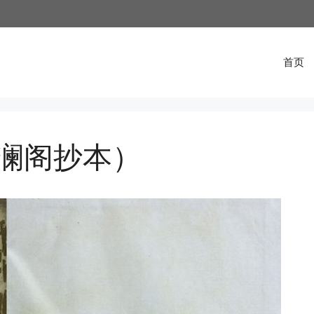
首页
澜阁抄本）