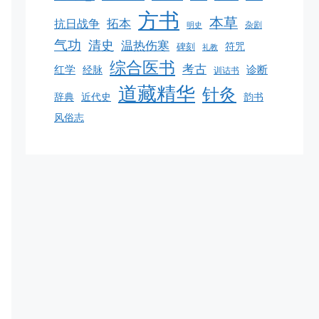
方书
本草
拓本
抗日战争
杂剧
明史
气功
清史
温热伤寒
碑刻
符咒
礼教
综合医书
考古
红学
诊断
经脉
训诂书
道藏精华
针灸
韵书
辞典
近代史
风俗志