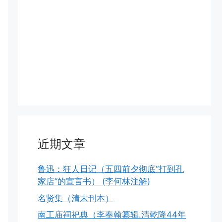
近期文章
鲁迅：狂人日记（五四前夕彻底“打到孔
家店”的宣言书） (李何林注解)
名贤集（清末刊本）
南工庙祠祀典（李奉翰纂辑.清乾隆44年