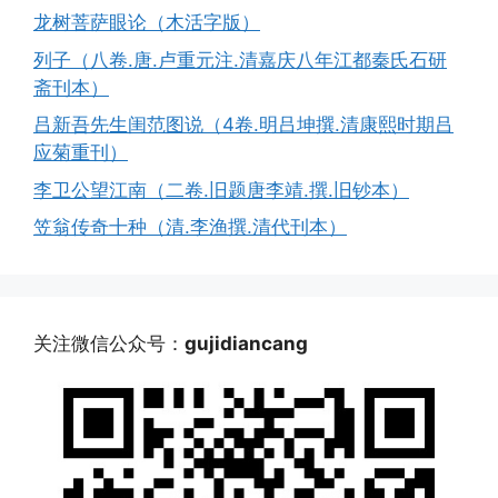
龙树菩萨眼论（木活字版）
列子（八卷.唐.卢重元注.清嘉庆八年江都秦氏石研
斋刊本）
吕新吾先生闺范图说（4卷.明吕坤撰.清康熙时期吕
应菊重刊）
李卫公望江南（二卷.旧题唐李靖.撰.旧钞本）
笠翁传奇十种（清.李渔撰.清代刊本）
关注微信公众号：
gujidiancang