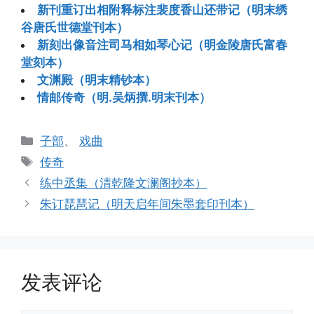
新刊重订出相附释标注裴度香山还带记（明末绣
谷唐氏世德堂刊本）
新刻出像音注司马相如琴心记（明金陵唐氏富春
堂刻本）
文渊殿（明末精钞本）
情邮传奇（明.吴炳撰.明末刊本）
分
子部
、
戏曲
类
标
传奇
签
练中丞集（清乾隆文澜阁抄本）
朱订琵琶记（明天启年间朱墨套印刊本）
发表评论