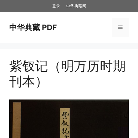
跳
登录
中华典藏网
至
内
中华典藏 PDF
容
菜
单
紫钗记（明万历时期
刊本）