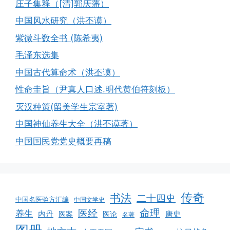
庄子集释（[清]郭庆藩）
中国风水研究（洪丕谟）
紫微斗数全书 (陈希夷)
毛泽东选集
中国古代算命术（洪丕谟）
性命圭旨（尹真人口述.明代黄伯符刻板）
灭汉种策(留美学生宗室著)
中国神仙养生大全（洪丕谟著）
中国国民党党史概要再稿
传奇
书法
二十四史
中国名医验方汇编
中国文学史
命理
医经
养生
内丹
唐史
医案
医论
名著