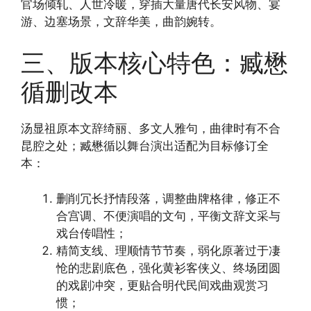
官场倾轧、人世冷暖，穿插大量唐代长安风物、宴
游、边塞场景，文辞华美，曲韵婉转。
三、版本核心特色：臧懋
循删改本
汤显祖原本文辞绮丽、多文人雅句，曲律时有不合
昆腔之处；臧懋循以舞台演出适配为目标修订全
本：
删削冗长抒情段落，调整曲牌格律，修正不
合宫调、不便演唱的文句，平衡文辞文采与
戏台传唱性；
精简支线、理顺情节节奏，弱化原著过于凄
怆的悲剧底色，强化黄衫客侠义、终场团圆
的戏剧冲突，更贴合明代民间戏曲观赏习
惯；