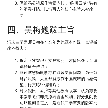
保留汤显祖原作诗意内核，“临川四梦” 独有
的浪漫抒情、以情写人的核心主旨未被改
动。
四、吴梅题跋主旨
清末曲学宗师吴梅在辛亥年为此藏本作跋，点评臧
改本得失：
肯定《紫钗记》文辞富丽、才情出众，音律
婉转适合传唱；
批评臧懋循删改存在取舍失衡问题：为迁就
舞台尺幅，大量裁剪原作细腻婉转的情感铺
垫，行文脉络偏粗疏；
对比倪氏、孟浪等其他改编版本，认为臧改
本叙事通俗却失原著含蓄气韵，部分删削改
动略显刻意过度，是近代曲学重要的版本批