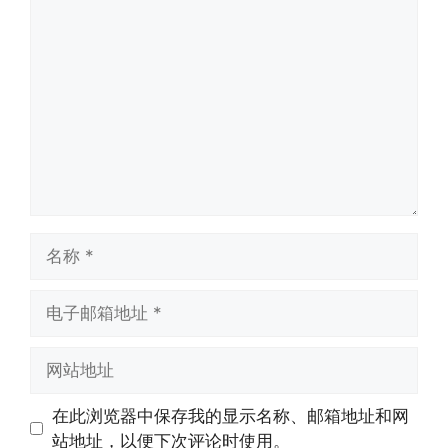
评
论
名
称
电
子
邮
网
箱
站
地
地
在此浏览器中保存我的显示名称、邮箱地址和网
址
址
站地址，以便下次评论时使用。