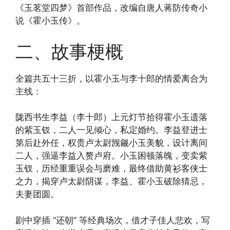
《玉茗堂四梦》首部作品，改编自唐人蒋防传奇小
说《霍小玉传》。
二、故事梗概
全篇共五十三折，以霍小玉与李十郎的情爱离合为
主线：
陇西书生李益（李十郎）上元灯节拾得霍小玉遗落
的紫玉钗，二人一见倾心，私定婚约。李益登进士
第后赴外任，权贵卢太尉觊觎小玉美貌，设计离间
二人，强逼李益入赘卢府。小玉困顿落魄，变卖紫
玉钗，历经重重误会与磨难，最终借助黄衫客侠士
之力，揭穿卢太尉阴谋，李益、霍小玉破除猜忌，
夫妻团圆。
剧中穿插 “还朝” 等经典场次，借才子佳人悲欢，写