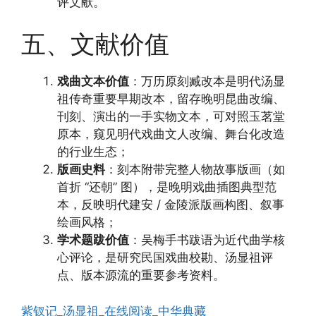
评文献。
五、文献价值
戏曲文本价值
：万历原刻臧改本是明代汤显
祖传奇重要早期改本，留存晚明昆曲改编、
刊刻、演出的一手实物文本，可对照玉茗堂
原本，窥见明代戏曲文人改编、舞台化改造
的行业生态；
版画史料
：刻本附带完整人物故事版画（如
首折 “还朝” 图），是晚明戏曲插图典型范
本，反映明代建安 / 金陵派版画构图、叙事
绘画风格；
学术题跋价值
：吴梅手书跋语为近代曲学核
心评论，是研究民国戏曲校勘、汤显祖评
点、版本源流的重要参考资料。
紫钗记_汤显祖_在线阅读_中华典藏