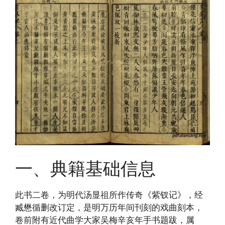
一、典籍基础信息
此书二卷，为明代汤显祖所作传奇《紫钗记》，经
臧懋循删改订定，是明万历年间刊刻的戏曲刻本，
卷前附有近代曲学大家吴梅辛亥年手书题跋，属