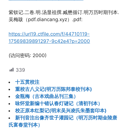
紫钗记.二卷.明.汤显祖撰.臧懋循订.明万历时期刊本.
吴梅跋（pdf.diancang.xyz）.pdf:
https://url19.ctfile.com/f/44710119-
17569839891297-9c42e4?p=2000
(访问密码: 2000)
339
十五贯校注
重校古八义记(明万历陈邦泰校刊本)
金瓶梅（古本戏曲丛刊三集）
咏怀堂新编十错认春灯谜记（清初刊本）
校正原本红梨记(明末吴兴凌氏朱墨套印本)
新刊音注出像齐世子灌园记（明万历时期金陵唐
氏富春堂刊本）