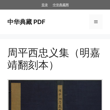
跳
登录
中华典藏网
至
内
中华典藏 PDF
容
菜
单
周平西忠义集（明嘉
靖翻刻本）