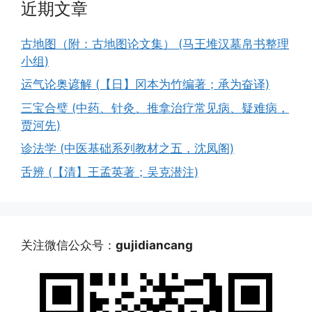
近期文章
古地图（附：古地图论文集） (马王堆汉墓帛书整理
小组)
运气论奥谚解 (【日】冈本为竹编著；承为奋译)
三宝合璧 (中药、针灸、推拿治疗常见病、疑难病，
贾河先)
诊法学 (中医基础系列教材之五，沈凤阁)
舌辨 (【清】王孟英著；吴克潜注)
关注微信公众号：
gujidiancang