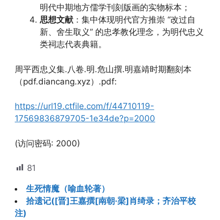
明代中期地方儒学刊刻版画的实物标本；
思想文献
：集中体现明代官方推崇 “改过自
新、舍生取义” 的忠孝教化理念，为明代忠义
类祠志代表典籍。
周平西忠义集.八卷.明.危山撰.明嘉靖时期翻刻本
（pdf.diancang.xyz）.pdf:
https://url19.ctfile.com/f/44710119-
17569836879705-1e34de?p=2000
(访问密码: 2000)
81
生死情魔（喻血轮著）
拾遗记([晋]王嘉撰[南朝·梁]肖绮录；齐治平校
注)