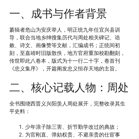
一、成书与作者背景
纂辑者危山为安庆举人，明正统九年任宜兴县训
导，联合当地乡绅搜集历代与周处相关碑记、诰
敕、诗文、画像赞等文献，汇编成书；正统间初
刻，至嘉靖时旧版散佚，地方官府重加校勘翻刻，
传世即此八卷本，版式为十一行二十字，卷首刊
《忠义集序》，开篇阐发忠义恒存天地的主旨。
二、核心记载人物：周处
全书围绕西晋义兴阳羡人周处展开，完整收录其生
平史料：
少年浪子除三害、折节勤学改过的典故；
为官刚直、弹劾权贵、不避亲贵的仕宦事