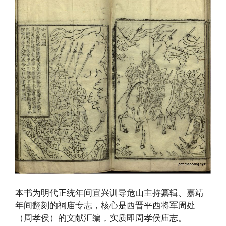
本书为明代正统年间宜兴训导危山主持纂辑、嘉靖
年间翻刻的祠庙专志，核心是西晋平西将军周处
（周孝侯）的文献汇编，实质即周孝侯庙志。