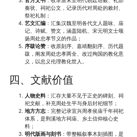
官方文书
：收录唐宋至明代朝廷诰敕、礼部
奏状、祠祀公文，记录历代对周处的敕封、
祭祀礼制；
艺文汇编
：汇集汉魏至明各代文人题咏、庙
记、诗赋、赞文，涵盖陆机、宋元明文士颂
扬周处忠孝节义的作品；
序跋论赞
：收原刻序、嘉靖翻刻序、历代题
跋，阐发周处忠孝两全、改过殉国的教化意
义，以忠义伦理教化世人。
四、文献价值
人物史料
：汇存大量不见于正史的碑刻、祠
祀文献，补充周处生平与身后封祀细节；
地方方志
：完整记录宜兴周孝侯庙千年祠祀
体系，是荆溪地方祠庙、乡土信仰核心史
料；
明代版画与刻书
：带整幅叙事木刻插图，是