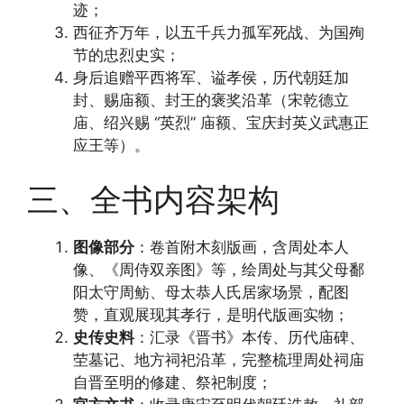
迹；
西征齐万年，以五千兵力孤军死战、为国殉
节的忠烈史实；
身后追赠平西将军、谥孝侯，历代朝廷加
封、赐庙额、封王的褒奖沿革（宋乾德立
庙、绍兴赐 “英烈” 庙额、宝庆封英义武惠正
应王等）。
三、全书内容架构
图像部分
：卷首附木刻版画，含周处本人
像、《周侍双亲图》等，绘周处与其父母鄱
阳太守周鲂、母太恭人氏居家场景，配图
赞，直观展现其孝行，是明代版画实物；
史传史料
：汇录《晋书》本传、历代庙碑、
茔墓记、地方祠祀沿革，完整梳理周处祠庙
自晋至明的修建、祭祀制度；