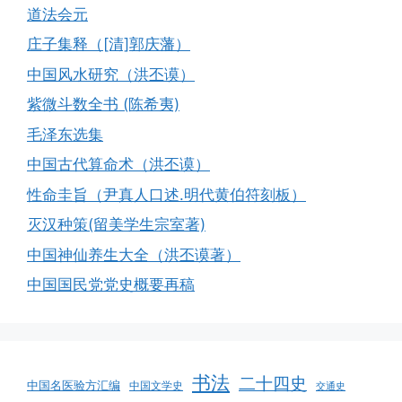
道法会元
庄子集释（[清]郭庆藩）
中国风水研究（洪丕谟）
紫微斗数全书 (陈希夷)
毛泽东选集
中国古代算命术（洪丕谟）
性命圭旨（尹真人口述.明代黄伯符刻板）
灭汉种策(留美学生宗室著)
中国神仙养生大全（洪丕谟著）
中国国民党党史概要再稿
书法
二十四史
中国名医验方汇编
中国文学史
交通史