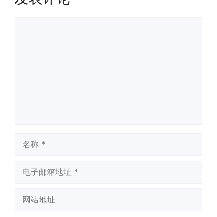
评
论
名
称
电
子
邮
网
箱
站
地