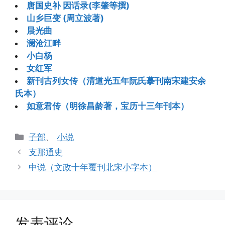
唐国史补 因话录(李肇等撰)
山乡巨变 (周立波著)
晨光曲
澜沧江畔
小白杨
女红军
新刊古列女传（清道光五年阮氏摹刊南宋建安余
氏本）
如意君传（明徐昌龄著，宝历十三年刊本）
分
子部
、
小说
类
支那通史
中说（文政十年覆刊北宋小字本）
发表评论