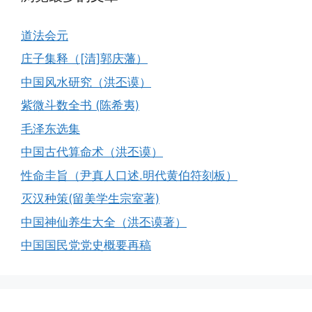
道法会元
庄子集释（[清]郭庆藩）
中国风水研究（洪丕谟）
紫微斗数全书 (陈希夷)
毛泽东选集
中国古代算命术（洪丕谟）
性命圭旨（尹真人口述.明代黄伯符刻板）
灭汉种策(留美学生宗室著)
中国神仙养生大全（洪丕谟著）
中国国民党党史概要再稿