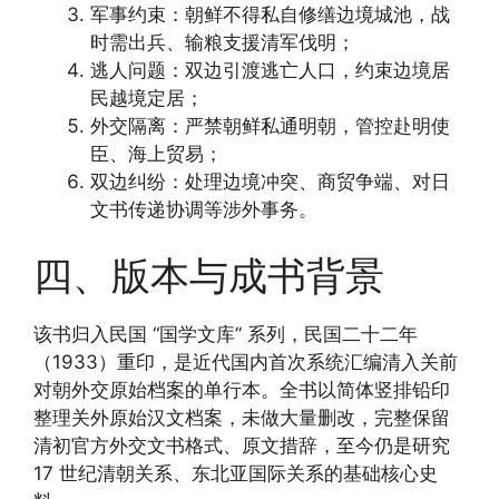
军事约束：朝鲜不得私自修缮边境城池，战
时需出兵、输粮支援清军伐明；
逃人问题：双边引渡逃亡人口，约束边境居
民越境定居；
外交隔离：严禁朝鲜私通明朝，管控赴明使
臣、海上贸易；
双边纠纷：处理边境冲突、商贸争端、对日
文书传递协调等涉外事务。
四、版本与成书背景
该书归入民国 “国学文库” 系列，民国二十二年
（1933）重印，是近代国内首次系统汇编清入关前
对朝外交原始档案的单行本。全书以简体竖排铅印
整理关外原始汉文档案，未做大量删改，完整保留
清初官方外交文书格式、原文措辞，至今仍是研究
17 世纪清朝关系、东北亚国际关系的基础核心史