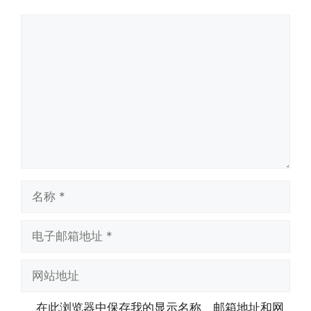
评
论
名
称
电
子
邮
网
箱
站
地
地
在此浏览器中保存我的显示名称、邮箱地址和网