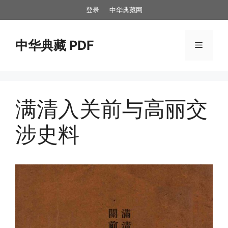
跳
登录
中华典藏网
至
内
中华典藏 PDF
容
菜
单
满清入关前与高丽交
涉史料