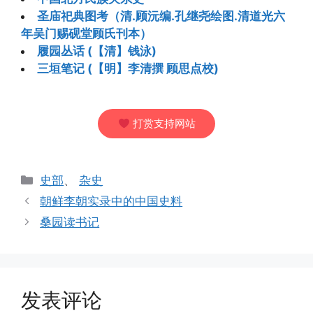
圣庙祀典图考（清.顾沅编.孔继尧绘图.清道光六
年吴门赐砚堂顾氏刊本）
履园丛话 (【清】钱泳)
三垣笔记 (【明】李清撰 顾思点校)
打赏支持网站
分
史部
、
杂史
类
朝鲜李朝实录中的中国史料
桑园读书记
发表评论