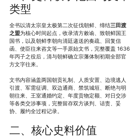
类型
全书以清太宗皇太极第二次征伐朝鲜、缔结
三田渡
之盟
为核心时间起点，收录清方敕谕、致朝鲜国王
国书，以及朝鲜李朝向清廷递送的奏疏、回复信
函、使臣往来咨文等一手原始文书，完整覆盖 1636
年丙子之役后，清与朝鲜确立宗藩体制初期全部官
方文字往来。
文书内容涵盖两国朝贡礼制、人质安置、边境逃人
引渡、军需征调、双边通商、禁筑城垣、断绝与明
朝往来、王室通婚约定、年度贡物定额、对日交涉
等各类交涉事项，完整留存双方谈判、诘责、妥
协、履约全过程记录。
二、核心史料价值