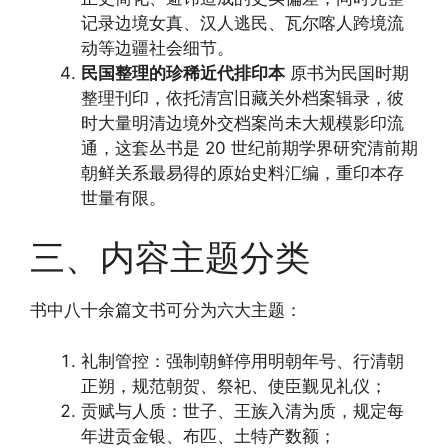
记录边境女真、汉人逃民、瓦尔喀人跨境流
动等边疆社会细节。
民国整理的珍稀近代排印本
原书为民国时期
整理刊印，依托清宫旧藏关外档案辑录，彼
时大量明清边境外交档案尚未大规模影印流
通，这套丛书是 20 世纪前期学界研究清前期
朝鲜关系最易得的原始史料汇编，重印本存
世量有限。
三、内容主题分类
书中八十余篇文书可分为六大主题：
礼制管控：强制朝鲜停用明朝年号、行清朝
正朔，规范朝贺、祭祀、使臣觐见礼仪；
贡赋与人质：世子、王族入清为质，规定每
年进贡金银、布匹、土特产数额；