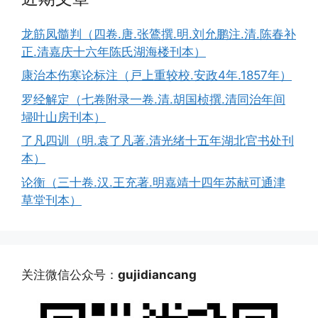
龙筋凤髓判（四卷.唐.张鷟撰.明.刘允鹏注.清.陈春补
正.清嘉庆十六年陈氏湖海楼刊本）
康治本伤寒论标注（戸上重较校.安政4年.1857年）
罗经解定（七卷附录一卷.清.胡国桢撰.清同治年间
埽叶山房刊本）
了凡四训（明.袁了凡著.清光绪十五年湖北官书处刊
本）
论衡（三十卷.汉.王充著.明嘉靖十四年苏献可通津
草堂刊本）
关注微信公众号：
gujidiancang