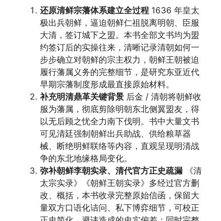
还原清鲜宗藩体系建立全过程
1636 年皇太
极出兵朝鲜，逼迫朝鲜仁祖脱离明朝、臣服
大清，签订城下之盟。本书全部文书均为盟
约签订后的实操往来，清晰记录清朝如何一
步步确立对朝鲜的宗主权力，朝鲜王朝被迫
履行藩属义务的完整细节，是研究东亚近代
早期宗藩制度形成最直接原始材料。
补充明清鼎革关键背景
后金 / 清朝将朝鲜收
服为藩属，彻底剪除明朝东北侧翼盟友，得
以无后顾之忧全力南下伐明。书中大量文书
可见清廷强制朝鲜出兵助战、供给粮草器
械、断绝明鲜联络等内容，直观呈现明清战
争的东北地缘格局变化。
弥补朝鲜李朝实录、清代官方正史疏漏
《清
太宗实录》《朝鲜王朝实录》多经过官方删
改、概括，本书收录完整原始信函，保留大
量双方口语化诘问、私下博弈细节，可校正
正史简化、避讳造成的史实偏差；同时完整