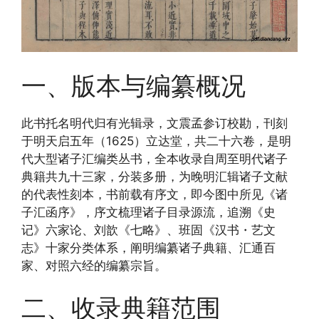
一、版本与编纂概况
此书托名明代归有光辑录，文震孟参订校勘，刊刻
于明天启五年（1625）立达堂，共二十六卷，是明
代大型诸子汇编类丛书，全本收录自周至明代诸子
典籍共九十三家，分装多册，为晚明汇辑诸子文献
的代表性刻本，书前载有序文，即今图中所见《诸
子汇函序》，序文梳理诸子目录源流，追溯《史
记》六家论、刘歆《七略》、班固《汉书・艺文
志》十家分类体系，阐明编纂诸子典籍、汇通百
家、对照六经的编纂宗旨。
二、收录典籍范围