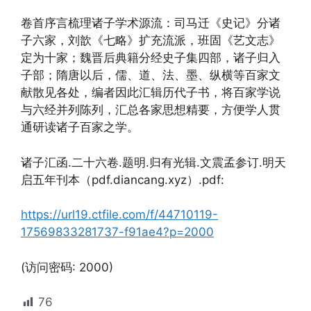
卷首序言梳理诸子学术源流：司马迁《史记》分诸
子六家，刘歆《七略》扩充流派，班固《艺文志》
定为十家；魏晋后典籍分经史子集四部，诸子归入
子部；隋唐以后，儒、道、法、墨、纵横等百家文
献散见各处，编者因此汇辑历代子书，将百家学说
与六经并列陈列，汇总各家思想精要，方便学人贯
通研读诸子百家之学。
诸子汇函.二十六卷.题明.归有光辑.文震孟参订.明天
启五年刊本（pdf.diancang.xyz）.pdf:
https://url19.ctfile.com/f/44710119-
17569833281737-f91ae4?p=2000
(访问密码: 2000)
76