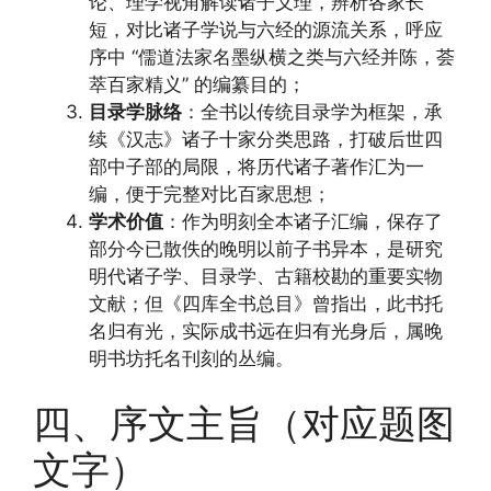
论、理学视角解读诸子义理，辨析各家长
短，对比诸子学说与六经的源流关系，呼应
序中 “儒道法家名墨纵横之类与六经并陈，荟
萃百家精义” 的编纂目的；
目录学脉络
：全书以传统目录学为框架，承
续《汉志》诸子十家分类思路，打破后世四
部中子部的局限，将历代诸子著作汇为一
编，便于完整对比百家思想；
学术价值
：作为明刻全本诸子汇编，保存了
部分今已散佚的晚明以前子书异本，是研究
明代诸子学、目录学、古籍校勘的重要实物
文献；但《四库全书总目》曾指出，此书托
名归有光，实际成书远在归有光身后，属晚
明书坊托名刊刻的丛编。
四、序文主旨（对应题图
文字）