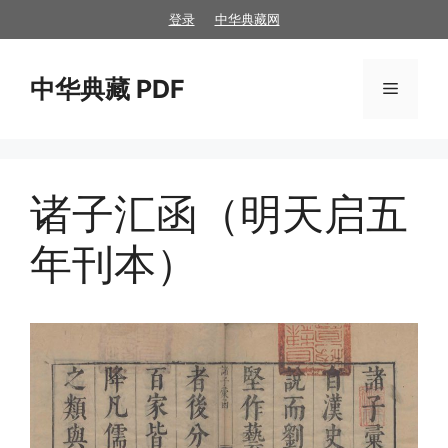
跳
登录
中华典藏网
至
内
中华典藏 PDF
容
菜
单
诸子汇函（明天启五
年刊本）