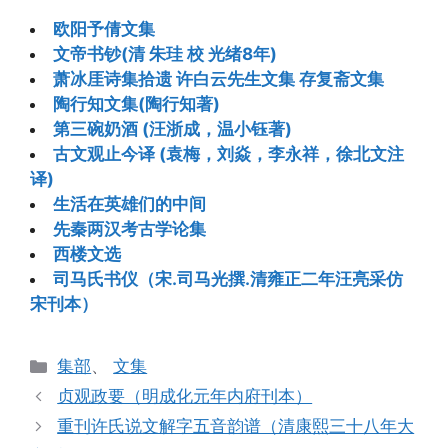
欧阳予倩文集
文帝书钞(清 朱珪 校 光绪8年)
萧冰厓诗集拾遗 许白云先生文集 存复斋文集
陶行知文集(陶行知著)
第三碗奶酒 (汪浙成，温小钰著)
古文观止今译 (袁梅，刘焱，李永祥，徐北文注
译)
生活在英雄们的中间
先秦两汉考古学论集
西楼文选
司马氏书仪（宋.司马光撰.清雍正二年汪亮采仿
宋刊本）
分
集部
、
文集
类
贞观政要（明成化元年内府刊本）
重刊许氏说文解字五音韵谱（清康熙三十八年大