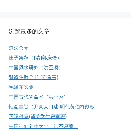
浏览最多的文章
道法会元
庄子集释（[清]郭庆藩）
中国风水研究（洪丕谟）
紫微斗数全书 (陈希夷)
毛泽东选集
中国古代算命术（洪丕谟）
性命圭旨（尹真人口述.明代黄伯符刻板）
灭汉种策(留美学生宗室著)
中国神仙养生大全（洪丕谟著）