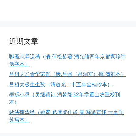
近期文章
聊斋志异遗稿（清.蒲松龄著.清光绪四年京都聚珍堂
活字本）
吕祖太乙金华宗旨（唐.吕喦（吕洞宾）撰.清刻本）
吕祖太极生生数（清道光二十五年全桂抄本）
墨娥小录（吴继辑订.清乾隆32年学圃山农重校刊
本）
妙法莲华经（姚秦.鸠摩罗什译.唐.释道宣述.元重刊
苏写本）