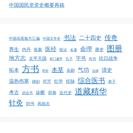
中国国民党党史概要再稿
书法
传奇
二十四史
中国名医验方汇编
中国文学史
图册
命理
医经
养生
内丹
唐史
医案
医论
名著
地方志
字书
抗日战争
太平天国
孔子
尚书
奇门遁甲
方书
本草
气功
清史
拓本
杂剧
明史
法律
综合医书
温热伤寒
红学
经脉
碑刻
符咒
老子
道藏精华
考古
诊断
辞典
近代史
训诂书
针灸
韵书
风俗志