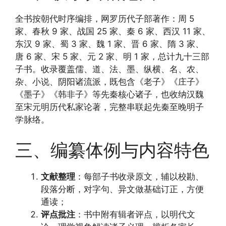
全书按朝代时序编排，网罗历代子部著作：周 5
家、春秋 9 家、战国 25 家、秦 6 家、西汉 11 家、
东汉 9 家、蜀 3 家、魏 1 家、晋 6 家、隋 3 家、
唐 6 家、宋 5 家、元 2 家、明 1 家，总计九十三部
子书。收录覆盖儒、道、法、墨、纵横、名、农、
杂、小说、阴阳诸流派，既包含《老子》《庄子》
《墨子》《韩非子》等先秦核心诸子，也收纳汉魏
至宋元明历代私家论著，完整串联起先秦至晚明子
学脉络。
三、编纂体例与内容特色
文献整理
：每部子书收录原文，辅以校勘、
段落分断，对字句、异文做基础订正，方便
通读；
评点批注
：书中附有辑者评点，以明代文