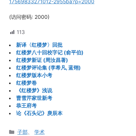
17569833271012-2955ba?p=2000
(访问密码: 2000)
113
新译〈红楼梦〉回批
红楼梦八十回校字记 (俞平伯)
红楼梦新证 (周汝昌著)
红楼梦评论集 (李希凡, 蓝翎)
红楼梦版本小考
红楼梦卷
《红楼梦》浅说
曹雪芹家世新考
恭王府考
论《石头记》庚辰本
分
子部
、
学术