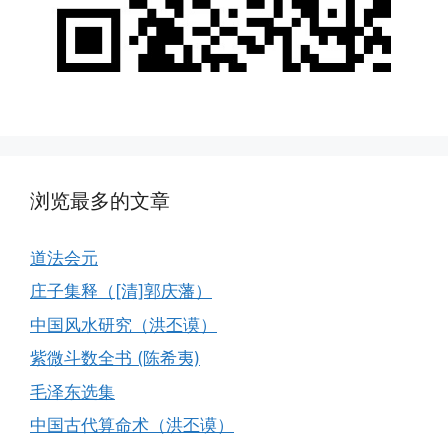
浏览最多的文章
道法会元
庄子集释（[清]郭庆藩）
中国风水研究（洪丕谟）
紫微斗数全书 (陈希夷)
毛泽东选集
中国古代算命术（洪丕谟）