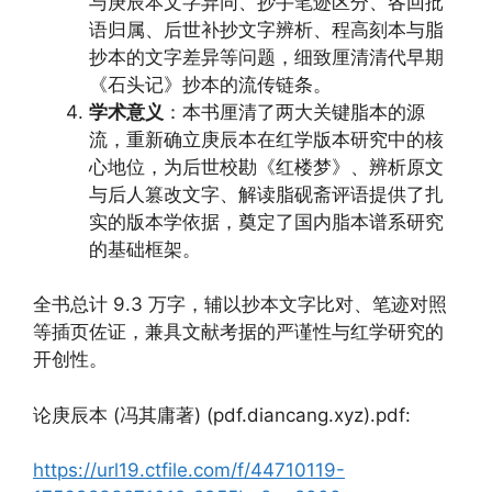
与庚辰本文字异同、抄手笔迹区分、各回批
语归属、后世补抄文字辨析、程高刻本与脂
抄本的文字差异等问题，细致厘清清代早期
《石头记》抄本的流传链条。
学术意义
：本书厘清了两大关键脂本的源
流，重新确立庚辰本在红学版本研究中的核
心地位，为后世校勘《红楼梦》、辨析原文
与后人篡改文字、解读脂砚斋评语提供了扎
实的版本学依据，奠定了国内脂本谱系研究
的基础框架。
全书总计 9.3 万字，辅以抄本文字比对、笔迹对照
等插页佐证，兼具文献考据的严谨性与红学研究的
开创性。
论庚辰本 (冯其庸著) (pdf.diancang.xyz).pdf:
https://url19.ctfile.com/f/44710119-