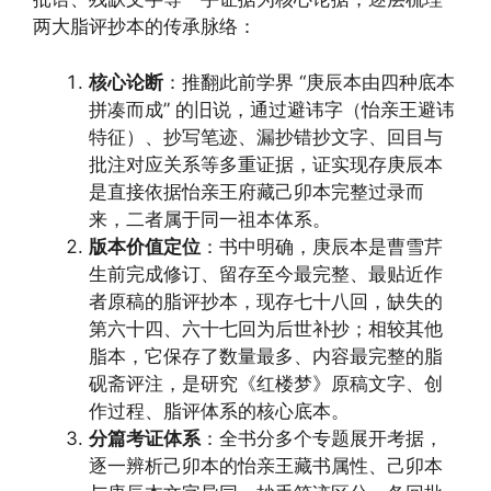
两大脂评抄本的传承脉络：
核心论断
：推翻此前学界 “庚辰本由四种底本
拼凑而成” 的旧说，通过避讳字（怡亲王避讳
特征）、抄写笔迹、漏抄错抄文字、回目与
批注对应关系等多重证据，证实现存庚辰本
是直接依据怡亲王府藏己卯本完整过录而
来，二者属于同一祖本体系。
版本价值定位
：书中明确，庚辰本是曹雪芹
生前完成修订、留存至今最完整、最贴近作
者原稿的脂评抄本，现存七十八回，缺失的
第六十四、六十七回为后世补抄；相较其他
脂本，它保存了数量最多、内容最完整的脂
砚斋评注，是研究《红楼梦》原稿文字、创
作过程、脂评体系的核心底本。
分篇考证体系
：全书分多个专题展开考据，
逐一辨析己卯本的怡亲王藏书属性、己卯本