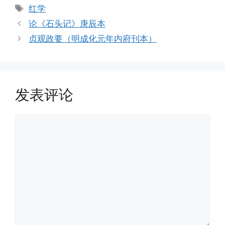
类
标
红学
签
论《石头记》庚辰本
贞观政要（明成化元年内府刊本）
发表评论
评
论