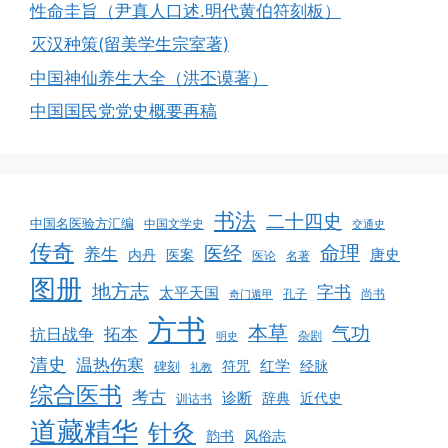
性命圭旨（尹真人口述.明代黄伯符刻板）
灭汉种策(留美学生宗室著)
中国神仙养生大全（洪丕谟著）
中国国民党党史概要再稿
书法
二十四史
中国名医验方汇编
中国文学史
交通史
传奇
命理
医经
养生
唐史
医案
内丹
医论
名著
图册
地方志
字书
太平天国
孔子
尚书
奇门遁甲
方书
本草
气功
拓本
抗日战争
杂剧
明史
清史
温热伤寒
红学
经脉
碑刻
符咒
礼教
综合医书
考古
诊断
辞典
近代史
训诂书
道藏精华
针灸
韵书
风俗志