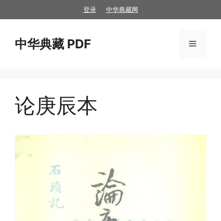
跳
登录
中华典藏网
至
内
中华典藏 PDF
容
菜
单
论庚辰本