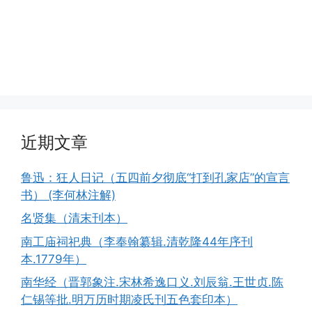
近期文章
鲁迅：狂人日记（五四前夕彻底“打到孔家店”的宣言
书） (李何林注解)
名贤集（清末刊本）
南工庙祠祀典（李奉翰纂辑.清乾隆44年序刊
本.1779年）
南华经（晋郭象注.宋林希逸口义.刘辰翁.王世贞.陈
仁锡等批.明万历时期凌氏刊五色套印本）