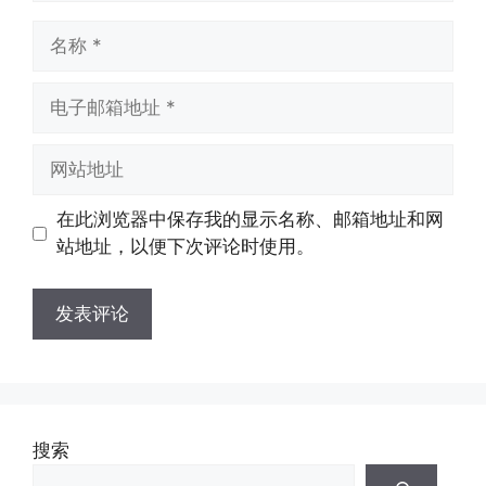
名
称
电
子
邮
网
箱
站
地
地
在此浏览器中保存我的显示名称、邮箱地址和网
址
址
站地址，以便下次评论时使用。
搜索