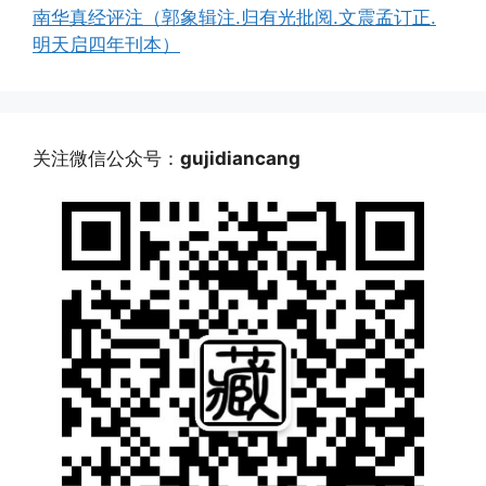
南华真经评注（郭象辑注.归有光批阅.文震孟订正.
明天启四年刊本）
关注微信公众号：
gujidiancang