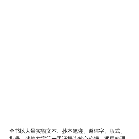
全书以大量实物文本、抄本笔迹、避讳字、版式、
批语、残缺文字等一手证据为核心论据，逐层梳理