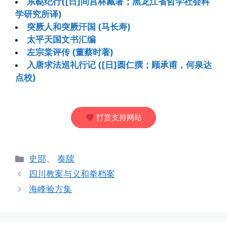
东鞑纪行([日]间宫林藏著；黑龙江省哲学社会科
学研究所译)
突厥人和突厥汗国 (马长寿)
太平天国文书汇编
左宗棠评传 (董蔡时著)
入唐求法巡礼行记 ([日]圆仁撰；顾承甫，何泉达
点校)
打赏支持网站
分
史部
、
奏牍
类
四川教案与义和拳档案
海峰验方集