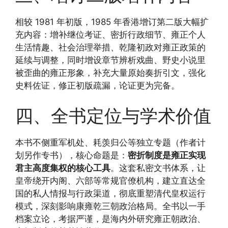
相较 1981 年初版，1985 年香港增订第二版大幅扩
充内容：增补继位考证、密折行政细节、雍正个人
生活情趣、社会治理举措、乾隆初政对雍正政策的
延续与调整，同时增设章节辨析戏曲、野史小说里
被歪曲的雍正形象，补充大量原始奏折引文，强化
史料佐证，修正初版疏漏，论证更为完备。
四、全书定位与学术价值
本书不侧重军机处、耗羡归公等独立专题（作者计
划另作专书），核心命题是：
密折制度是雍正实现
君主高度集权的核心工具
。这套私密文书体系，让
皇帝绕开内阁、六部等常规官僚机构，建立直达全
国的私人情报与行政渠道，彻底重塑清代皇权运行
模式，深刻影响康雍乾三朝政治格局。全书以一手
档案立论，考据严谨，是海内外研究雍正朝政治、