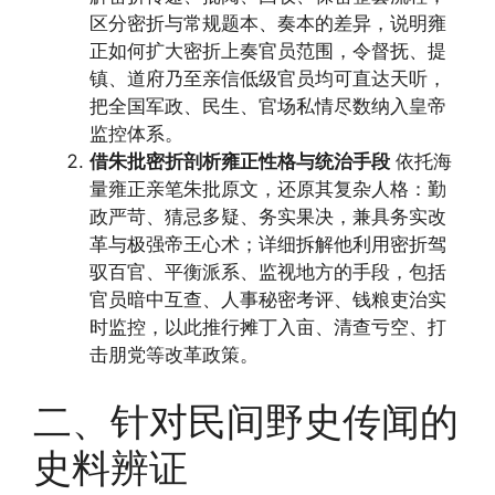
区分密折与常规题本、奏本的差异，说明雍
正如何扩大密折上奏官员范围，令督抚、提
镇、道府乃至亲信低级官员均可直达天听，
把全国军政、民生、官场私情尽数纳入皇帝
监控体系。
借朱批密折剖析雍正性格与统治手段
依托海
量雍正亲笔朱批原文，还原其复杂人格：勤
政严苛、猜忌多疑、务实果决，兼具务实改
革与极强帝王心术；详细拆解他利用密折驾
驭百官、平衡派系、监视地方的手段，包括
官员暗中互查、人事秘密考评、钱粮吏治实
时监控，以此推行摊丁入亩、清查亏空、打
击朋党等改革政策。
二、针对民间野史传闻的
史料辨证