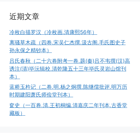
近期文章
冷枚白描罗汉（冷枚画.清康熙56年）
离骚草木疏（四卷.宋吴仁杰撰.汲古阁.毛氏图史子
孙永保之精钞本）
吕氏春秋（二十六卷附考一卷.题(秦)吕不韦撰(汉)高
诱注(清)毕沅辑校.清乾隆五十三年毕氏灵岩山馆刊
本）
蓝桥玉杵记（二卷.明.杨之炯撰.陈继儒批评.明万历
时期建阳萧氏师俭堂刊本）
奁史（一百卷.清.王初桐编.清嘉庆二年刊本.古香堂
藏板）