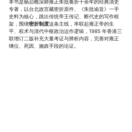
本书是杨启樵深耕雍正朱批奏折十余年的经典清史
专著，以台北故宫藏密折原件、《朱批谕旨》一手
史料为核心，跳出传统帝王传记、断代史的写作框
架，围绕
密折制度
这条主线，串联起雍正帝的生
平、权术与清代中枢政治运作逻辑，1985 年香港三
联增订二版补充大量考证与辨析内容，完善对雍正
继位、死因、施政手段的论证。