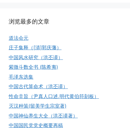
浏览最多的文章
道法会元
庄子集释（[清]郭庆藩）
中国风水研究（洪丕谟）
紫微斗数全书 (陈希夷)
毛泽东选集
中国古代算命术（洪丕谟）
性命圭旨（尹真人口述.明代黄伯符刻板）
灭汉种策(留美学生宗室著)
中国神仙养生大全（洪丕谟著）
中国国民党党史概要再稿