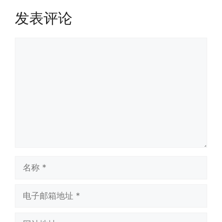
发表评论
评
论
名
称
电
子
邮
网