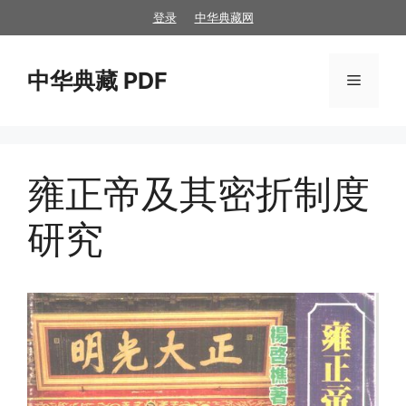
跳
登录
中华典藏网
至
内
中华典藏 PDF
容
菜
单
雍正帝及其密折制度
研究