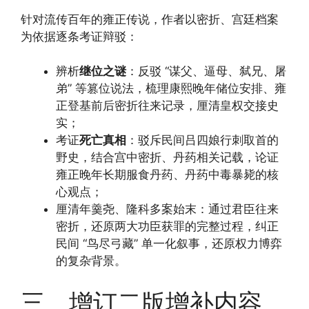
针对流传百年的雍正传说，作者以密折、宫廷档案
为依据逐条考证辩驳：
辨析
继位之谜
：反驳 “谋父、逼母、弑兄、屠
弟” 等篡位说法，梳理康熙晚年储位安排、雍
正登基前后密折往来记录，厘清皇权交接史
实；
考证
死亡真相
：驳斥民间吕四娘行刺取首的
野史，结合宫中密折、丹药相关记载，论证
雍正晚年长期服食丹药、丹药中毒暴毙的核
心观点；
厘清年羹尧、隆科多案始末：通过君臣往来
密折，还原两大功臣获罪的完整过程，纠正
民间 “鸟尽弓藏” 单一化叙事，还原权力博弈
的复杂背景。
三、增订二版增补内容