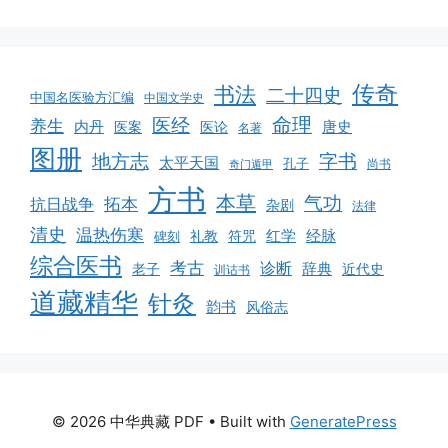
传奇
书法
二十四史
中国名医验方汇编
中国文学史
命理
医经
养生
内丹
唐史
医案
医论
名著
图册
地方志
字书
太平天国
孔子
尚书
奇门遁甲
方书
本草
气功
拓本
抗日战争
杂剧
法律
清史
温热伤寒
红学
经脉
符咒
碑刻
礼教
综合医书
考古
诊断
辞典
老子
近代史
训诂书
道藏精华
针灸
韵书
风俗志
© 2026 中华典藏 PDF
• Built with
GeneratePress