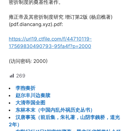
密折制度的奠基性著作。
雍正帝及其密折制度研究 增订第2版 (杨启樵著)
(pdf.diancang.xyz).pdf:
https://url19.ctfile.com/f/44710119-
17569830490793-95fa4f?p=2000
(访问密码: 2000)
269
李煦奏折
赵尔丰川边奏牍
大清帝国全图
东林本末（中国内乱外祸历史丛书）
汉唐事笺（前后集，朱礼著，山阴李銕桥，道光
2年）