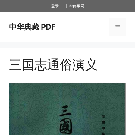
跳
登录
中华典藏网
至
内
中华典藏 PDF
容
菜
单
三国志通俗演义