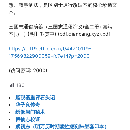
想、叙事笔法，是区别于通行改编本的核心珍稀文
本。
三國志通俗演義（三国志通俗演义(全二册)[嘉靖
本].） (【明】罗贯中) (pdf.diancang.xyz).pdf:
https://url19.ctfile.com/f/44710119-
17569822900059-fc7e14?p=2000
(访问密码: 2000)
130
脂砚斋重评石头记
华子良传奇
绣像闺门秘术
博物志校证
虞初志（明万历时期凌性德刻朱墨套印本）