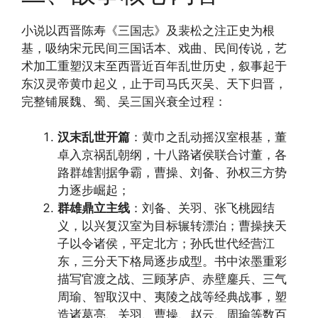
小说以西晋陈寿《三国志》及裴松之注正史为根
基，吸纳宋元民间三国话本、戏曲、民间传说，艺
术加工重塑汉末至西晋近百年乱世历史，叙事起于
东汉灵帝黄巾起义，止于司马氏灭吴、天下归晋，
完整铺展魏、蜀、吴三国兴衰全过程：
汉末乱世开篇
：黄巾之乱动摇汉室根基，董
卓入京祸乱朝纲，十八路诸侯联合讨董，各
路群雄割据争霸，曹操、刘备、孙权三方势
力逐步崛起；
群雄鼎立主线
：刘备、关羽、张飞桃园结
义，以兴复汉室为目标辗转漂泊；曹操挟天
子以令诸侯，平定北方；孙氏世代经营江
东，三分天下格局逐步成型。书中浓墨重彩
描写官渡之战、三顾茅庐、赤壁鏖兵、三气
周瑜、智取汉中、夷陵之战等经典战事，塑
造诸葛亮、关羽、曹操、赵云、周瑜等数百