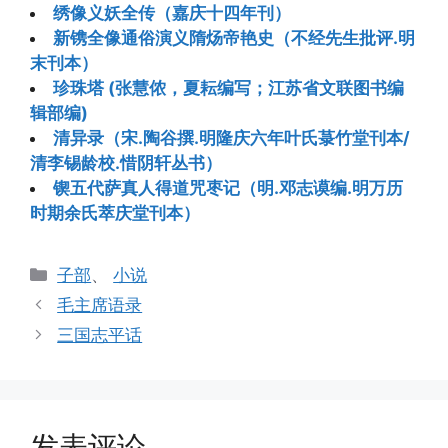
绣像义妖全传（嘉庆十四年刊）
新镌全像通俗演义隋炀帝艳史（不经先生批评.明
末刊本）
珍珠塔 (张慧侬，夏耘编写；江苏省文联图书编
辑部编)
清异录（宋.陶谷撰.明隆庆六年叶氏菉竹堂刊本/
清李锡龄校.惜阴轩丛书）
锲五代萨真人得道咒枣记（明.邓志谟编.明万历
时期余氏萃庆堂刊本）
分
子部
、
小说
类
毛主席语录
三国志平话
发表评论