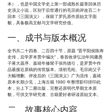
本），也是中国文学史上第一部成熟长篇章回体历
史演义小说，区别于后世通行的毛宗岗评改百二十
回本《三国演义》，保留了罗氏原作原始文字面
貌，具备极高文献与文学研究价值。
一、成书与版本概况
全书共二十四卷、二百四十节，原题 “晋平阳侯陈寿
史传，后学罗本贯中编次”，卷首收录弘治年间庸愚
子蒋大器序、嘉靖年修髯子张尚德引，是罗贯中作
品最接近原稿的传世版本。清初毛纶、毛宗岗父子
大幅增删、评改后的《三国演义》广为流传，嘉靖
原本长期少见，上海古籍 1980 年整理影印排印此
本，分上下二册出版，完整还原明代早期文本原
貌，可供文学研究者、古籍爱好者研读原始文本。
二、故事核心内容