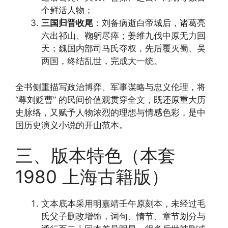
个鲜活人物；
三国归晋收尾
：刘备病逝白帝城后，诸葛亮
六出祁山、鞠躬尽瘁；姜维九伐中原无力回
天；魏国内部司马氏夺权，先后覆灭蜀、吴
两国，终结乱世，完成大一统。
全书侧重描写政治博弈、军事谋略与忠义伦理，将
“尊刘贬曹” 的民间价值观贯穿全文，既还原重大历
史脉络，又赋予人物浓烈的理想与情感色彩，是中
国历史演义小说的开山范本。
三、版本特色（本套
1980 上海古籍版）
文本底本采用明嘉靖壬午原刻本，未经过毛
氏父子删改增饰，词句、情节、章节划分与