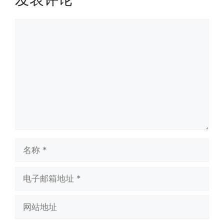
评
论
名
称
电
子
邮
网
箱
站
地