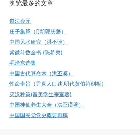
浏览最多的文章
道法会元
庄子集释（[清]郭庆藩）
中国风水研究（洪丕谟）
紫微斗数全书 (陈希夷)
毛泽东选集
中国古代算命术（洪丕谟）
性命圭旨（尹真人口述.明代黄伯符刻板）
灭汉种策(留美学生宗室著)
中国神仙养生大全（洪丕谟著）
中国国民党党史概要再稿