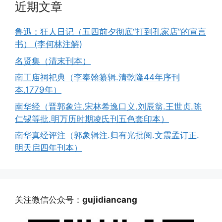
近期文章
鲁迅：狂人日记（五四前夕彻底“打到孔家店”的宣言
书） (李何林注解)
名贤集（清末刊本）
南工庙祠祀典（李奉翰纂辑.清乾隆44年序刊
本.1779年）
南华经（晋郭象注.宋林希逸口义.刘辰翁.王世贞.陈
仁锡等批.明万历时期凌氏刊五色套印本）
南华真经评注（郭象辑注.归有光批阅.文震孟订正.
明天启四年刊本）
关注微信公众号：
gujidiancang