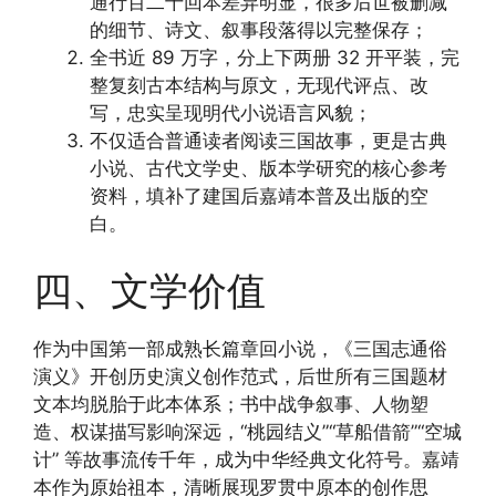
通行百二十回本差异明显，很多后世被删减
的细节、诗文、叙事段落得以完整保存；
全书近 89 万字，分上下两册 32 开平装，完
整复刻古本结构与原文，无现代评点、改
写，忠实呈现明代小说语言风貌；
不仅适合普通读者阅读三国故事，更是古典
小说、古代文学史、版本学研究的核心参考
资料，填补了建国后嘉靖本普及出版的空
白。
四、文学价值
作为中国第一部成熟长篇章回小说，《三国志通俗
演义》开创历史演义创作范式，后世所有三国题材
文本均脱胎于此本体系；书中战争叙事、人物塑
造、权谋描写影响深远，“桃园结义”“草船借箭”“空城
计” 等故事流传千年，成为中华经典文化符号。嘉靖
本作为原始祖本，清晰展现罗贯中原本的创作思