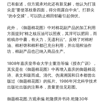
已有叙述，但方观承对此还有新见解，他认为打顶
尖是“要使茎枝垂四面，得分雨露自中央”。打群尖
“勿令交揉”，可以防止棉田郁蔽引起倒伏。
此外，《御题棉花图》中对棉花副产品的加工利用
方面提到“棉之核压油可以照夜，其滓可以肥田，而
秸稿亦中爨，有火力，无遗利云”。反映了对棉籽
油、棉籽饼和棉秆都已充分利用，并出现榨油作
坊，棉副产品也已纳入商品生产。
1808年嘉庆皇帝命大学士董浩等编《授衣广训》，
其实是在《御题棉花图》中再增入嘉庆的御题棉花
诗、表文和跋而成。清代、伪满洲国和日本都曾出
版过《御题棉花图》的拓片。1986年河北科学技术
出版社出版的注释本，质量更佳见彩图。
御题棉花图.方观承编.乾隆撰并书诗.乾隆30年