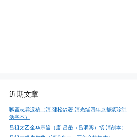
近期文章
聊斋志异遗稿（清.蒲松龄著.清光绪四年京都聚珍堂
活字本）
吕祖太乙金华宗旨（唐.吕喦（吕洞宾）撰.清刻本）