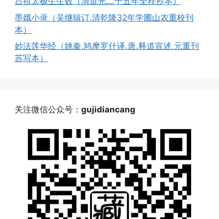
吕祖太极生生数（清道光二十五年全桂抄本）
墨娥小录（吴继辑订.清乾隆32年学圃山农重校刊
本）
妙法莲华经（姚秦.鸠摩罗什译.唐.释道宣述.元重刊
苏写本）
关注微信公众号：
gujidiancang