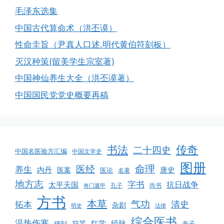
毛泽东选集
中国古代算命术（洪丕谟）
性命圭旨（尹真人口述.明代黄伯符刻板）
灭汉种策(留美学生宗室著)
中国神仙养生大全（洪丕谟著）
中国国民党党史概要再稿
书法
传奇
二十四史
中国名医验方汇编
中国文学史
图册
命理
医经
养生
内丹
唐史
医案
医论
名著
地方志
字书
抗日战争
太平天国
孔子
尚书
奇门遁甲
方书
本草
气功
清史
拓本
杂剧
明史
法律
综合医书
温热伤寒
红学
经脉
碑刻
符咒
老子