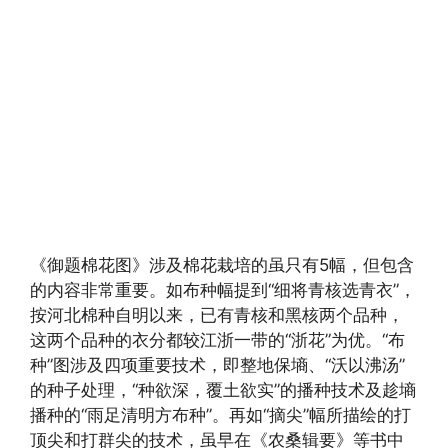
《御题棉花图》涉及棉花栽培的虽只有5幅，但包含
的内容非常重要。如布种幅提到“细将青核选青衣”，
按河北棉种自明以来，已有青核和黑核两个品种，
这两个品种的衣分都较江浙一带的“浙花”为优。“布
种”图涉及四项重要技术，即整地保墒、“沃以沸汤”
的种子处理，“种欲深，覆土欲实”的播种技术及趁墒
播种的“雨足清明方布种”。再如“摘尖”幅所描绘的打
顶尖和打群尖的技术，虽早在《农桑辑要》等书中