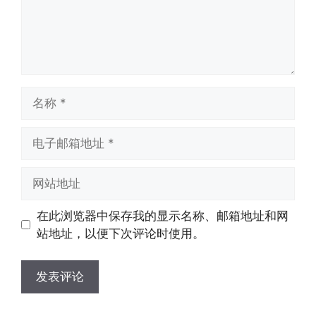
名
称
电
子
邮
网
箱
站
地
地
在此浏览器中保存我的显示名称、邮箱地址和网
址
址
站地址，以便下次评论时使用。