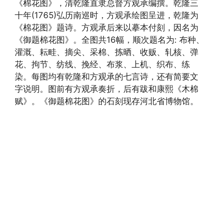
《棉花图》，清乾隆直隶总督方观承编撰。乾隆三
十年(1765)弘历南巡时，方观承绘图呈进，乾隆为
《棉花图》题诗。方观承后来以摹本付刻，因名为
《御题棉花图》。全图共16幅，顺次题名为: 布种、
灌溉、耘畦、摘尖、采棉、拣晒、收贩、轧核、弹
花、拘节、纺线、挽经、布浆、上机、织布、练
染。每图均有乾隆和方观承的七言诗，还有简要文
字说明。图前有方观承奏折，后有跋和康熙《木棉
赋》。《御题棉花图》的石刻现存河北省博物馆。