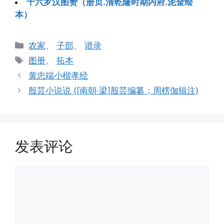
十六罗汉图赞（册页.清乾隆时期内府.泥金绘
本）
分
农家
、
子部
、
谱录
类
标
图册
、
拓本
签
黄忠端小楷孝经
殷芸小说说 ([南朝·梁]殷芸编纂；周楞伽辑注)
发表评论
评
论