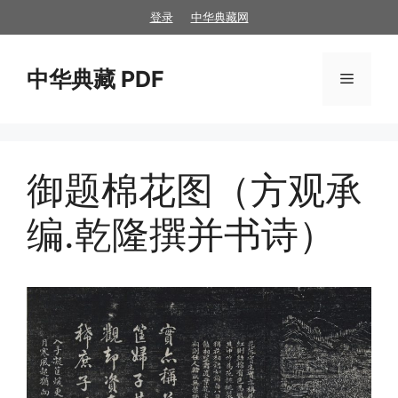
跳
登录
中华典藏网
至
内
中华典藏 PDF
容
菜
单
御题棉花图（方观承
编.乾隆撰并书诗）