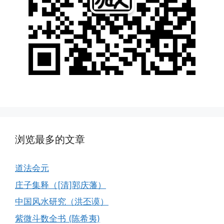
浏览最多的文章
道法会元
庄子集释（[清]郭庆藩）
中国风水研究（洪丕谟）
紫微斗数全书 (陈希夷)