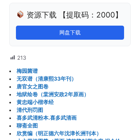
资源下载 【提取码：2000】
网盘下载
213
梅园菌谱
无双谱（清康熙33年刊）
唐官女之图卷
地狱绘卷（棠洲安政2年原画）
黄忠端小楷孝经
清代刑罚图
喜多武清粉本.喜多武清画
聊斋全图
欣赏编（明正德六年沈津长洲刊本）