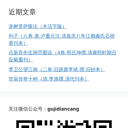
近期文章
龙树菩萨眼论（木活字版）
列子（八卷.唐.卢重元注.清嘉庆八年江都秦氏石研
斋刊本）
吕新吾先生闺范图说（4卷.明吕坤撰.清康熙时期吕
应菊重刊）
李卫公望江南（二卷.旧题唐李靖.撰.旧钞本）
笠翁传奇十种（清.李渔撰.清代刊本）
关注微信公众号：
gujidiancang