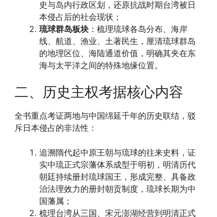
史与岛内行政区划，还原抗战时期台湾被日
本侵占后的社会现状；
琉球群岛板块
：梳理琉球各岛分布、海岸
线、航道、渔业、土著民生，厘清琉球群岛
的地理区位、海陆通道价值，明确其夹在东
海与太平洋之间的特殊地缘位置。
二、历史主权考据核心内容
全书重点考证两地与中国绵延千年的历史联结，驳
斥日本侵占的非法性：
追溯隋代起中原王朝与琉球的往来史料，证
实中琉正式宗藩体系成型于明初，明清历代
朝廷持续册封琉球国王，形成完整、具备政
治法理效力的册封朝贡制度，琉球长期为中
国藩属；
梳理台湾从三国、宋元澎湖经营到明清正式