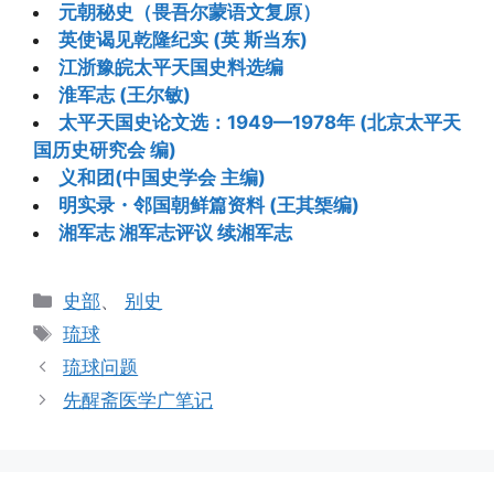
元朝秘史（畏吾尔蒙语文复原）
英使谒见乾隆纪实 (英 斯当东)
江浙豫皖太平天国史料选编
淮军志 (王尔敏)
太平天国史论文选：1949—1978年 (北京太平天
国历史研究会 编)
义和团(中国史学会 主编)
明实录・邻国朝鲜篇资料 (王其榘编)
湘军志 湘军志评议 续湘军志
分
史部
、
别史
类
标
琉球
签
琉球问题
先醒斋医学广笔记