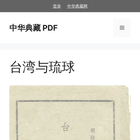
跳
登录
中华典藏网
至
内
中华典藏 PDF
容
菜
单
台湾与琉球