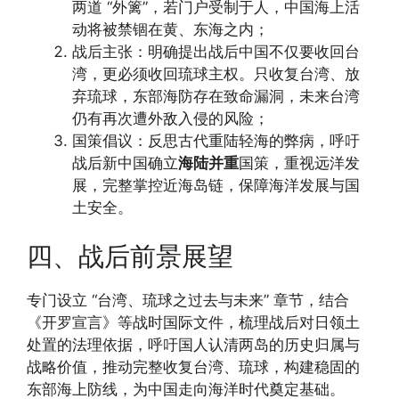
两道 “外篱”，若门户受制于人，中国海上活
动将被禁锢在黄、东海之内；
战后主张：明确提出战后中国不仅要收回台
湾，更必须收回琉球主权。只收复台湾、放
弃琉球，东部海防存在致命漏洞，未来台湾
仍有再次遭外敌入侵的风险；
国策倡议：反思古代重陆轻海的弊病，呼吁
战后新中国确立
海陆并重
国策，重视远洋发
展，完整掌控近海岛链，保障海洋发展与国
土安全。
四、战后前景展望
专门设立 “台湾、琉球之过去与未来” 章节，结合
《开罗宣言》等战时国际文件，梳理战后对日领土
处置的法理依据，呼吁国人认清两岛的历史归属与
战略价值，推动完整收复台湾、琉球，构建稳固的
东部海上防线，为中国走向海洋时代奠定基础。