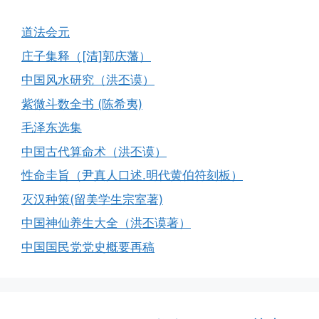
道法会元
庄子集释（[清]郭庆藩）
中国风水研究（洪丕谟）
紫微斗数全书 (陈希夷)
毛泽东选集
中国古代算命术（洪丕谟）
性命圭旨（尹真人口述.明代黄伯符刻板）
灭汉种策(留美学生宗室著)
中国神仙养生大全（洪丕谟著）
中国国民党党史概要再稿