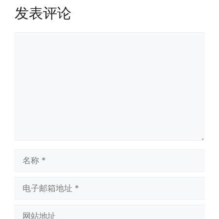
发表评论
评
论
名
称
电
子
邮
网
箱