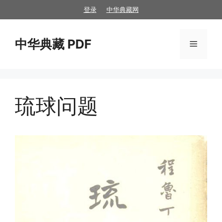
跳
登录
中华典藏网
至
内
中华典藏 PDF
容
菜
单
琉球问题