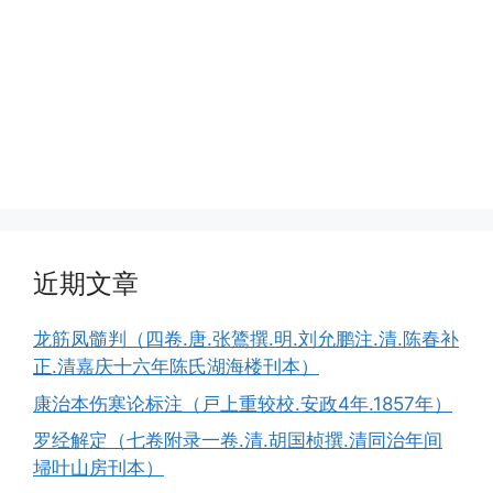
近期文章
龙筋凤髓判（四卷.唐.张鷟撰.明.刘允鹏注.清.陈春补
正.清嘉庆十六年陈氏湖海楼刊本）
康治本伤寒论标注（戸上重较校.安政4年.1857年）
罗经解定（七卷附录一卷.清.胡国桢撰.清同治年间
埽叶山房刊本）