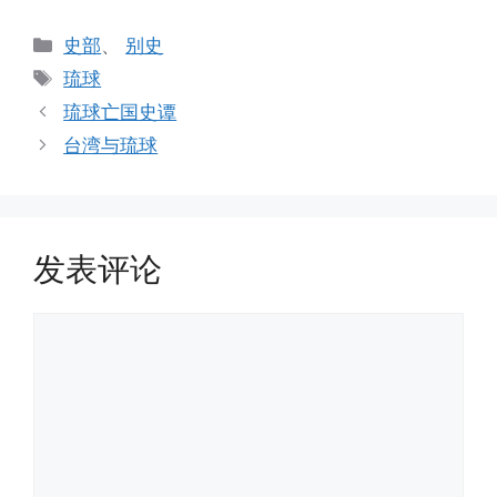
分
史部
、
别史
类
标
琉球
签
琉球亡国史谭
台湾与琉球
发表评论
评
论