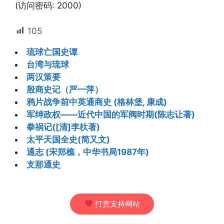
(访问密码: 2000)
105
琉球亡国史谭
台湾与琉球
两汉策要
殷商史记（严一萍）
鸦片战争前中英通商史 (格林堡, 康成)
军绅政权——近代中国的军阀时期(陈志让著)
拳祸记([清]李杕著)
太平天国全史(简又文)
通志 (宋郑樵，中华书局1987年)
支那通史
打赏支持网站