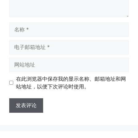
名
称
电
子
邮
网
箱
站
地
地
在此浏览器中保存我的显示名称、邮箱地址和网
址
址
站地址，以便下次评论时使用。