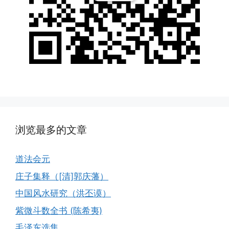
浏览最多的文章
道法会元
庄子集释（[清]郭庆藩）
中国风水研究（洪丕谟）
紫微斗数全书 (陈希夷)
毛泽东选集