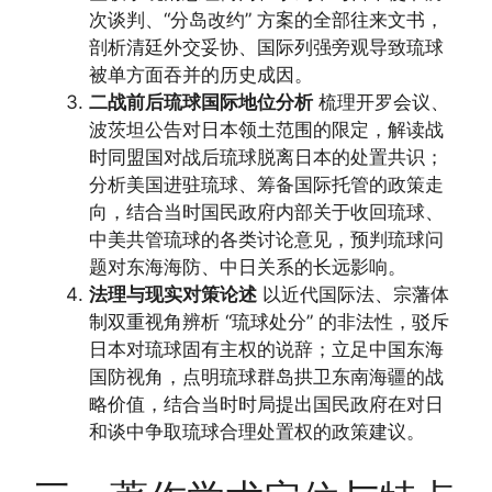
次谈判、“分岛改约” 方案的全部往来文书，
剖析清廷外交妥协、国际列强旁观导致琉球
被单方面吞并的历史成因。
二战前后琉球国际地位分析
梳理开罗会议、
波茨坦公告对日本领土范围的限定，解读战
时同盟国对战后琉球脱离日本的处置共识；
分析美国进驻琉球、筹备国际托管的政策走
向，结合当时国民政府内部关于收回琉球、
中美共管琉球的各类讨论意见，预判琉球问
题对东海海防、中日关系的长远影响。
法理与现实对策论述
以近代国际法、宗藩体
制双重视角辨析 “琉球处分” 的非法性，驳斥
日本对琉球固有主权的说辞；立足中国东海
国防视角，点明琉球群岛拱卫东南海疆的战
略价值，结合当时时局提出国民政府在对日
和谈中争取琉球合理处置权的政策建议。