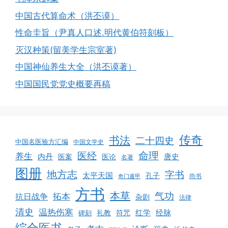
中国古代算命术（洪丕谟）
性命圭旨（尹真人口述.明代黄伯符刻板）
灭汉种策(留美学生宗室著)
中国神仙养生大全（洪丕谟著）
中国国民党党史概要再稿
传奇
书法
二十四史
中国名医验方汇编
中国文学史
命理
医经
养生
内丹
唐史
医案
医论
名著
图册
地方志
字书
太平天国
孔子
尚书
奇门遁甲
方书
本草
气功
拓本
抗日战争
杂剧
法律
清史
温热伤寒
红学
经脉
礼教
符咒
碑刻
综合医书