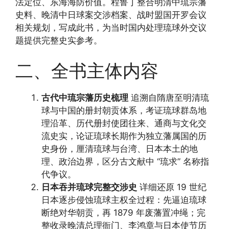
法定位、东海海防价值。程鲁丁整合明清中琉宗藩
史料、晚清中日球案交涉档案、战时盟国开罗会议
相关规划，写成此书，为当时国内处理琉球外交议
题提供完整史实参考。
二、全书主体内容
古代中琉宗藩历史梳理
追溯自隋唐至明清琉
球与中国的册封朝贡体系，考证琉球群岛地
理沿革、历代册封使团往来、通商与文化交
流史实，论证琉球长期作为独立藩属国的历
史身份，厘清琉球与台湾、日本本土的地
理、政治边界，区分古文献中 “琉求” 名称指
代争议。
日本吞并琉球完整交涉史
详细还原 19 世纪
日本逐步侵蚀琉球主权全过程：先逼迫琉球
断绝对华朝贡，再 1879 年废藩置冲绳；完
整收录晚清总理衙门、李鸿章与日本使节历