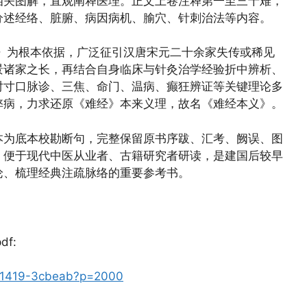
相关图解，直观阐释医理。正文上卷注释第一至三十难，
分述经络、脏腑、病因病机、腧穴、针刺治法等内容。
枢》为根本依据，广泛征引汉唐宋元二十余家失传或稀见
景诸家之长，再结合自身临床与针灸治学经验折中辨析、
对寸口脉诊、三焦、命门、温病、癫狂辨证等关键理论多
弊病，力求还原《难经》本来义理，故名《难经本义》。
善本为底本校勘断句，完整保留原书序跋、汇考、阙误、图
，便于现代中医从业者、古籍研究者研读，是建国后较早
论、梳理经典注疏脉络的重要参考书。
df:
4941419-3cbeab?p=2000