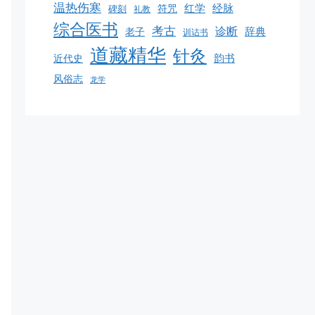
温热伤寒
红学
经脉
符咒
碑刻
礼教
综合医书
考古
诊断
辞典
老子
训诂书
道藏精华
针灸
韵书
近代史
风俗志
龙学