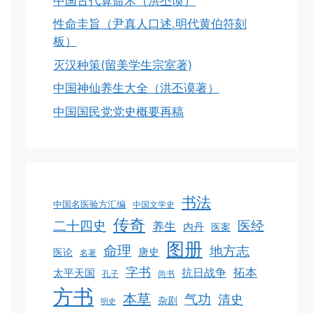
中国古代算命术（洪丕谟）
性命圭旨（尹真人口述.明代黄伯符刻
板）
灭汉种策(留美学生宗室著)
中国神仙养生大全（洪丕谟著）
中国国民党党史概要再稿
书法
中国名医验方汇编
中国文学史
传奇
二十四史
医经
养生
内丹
医案
图册
命理
地方志
唐史
医论
名著
字书
拓本
抗日战争
太平天国
孔子
尚书
方书
本草
气功
清史
杂剧
明史