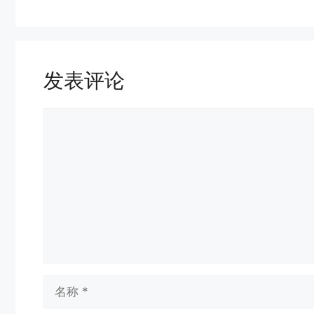
发表评论
评
论
名
称