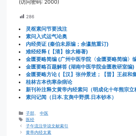
(访问密码: 2000)
286
灵枢素问节要浅注
素问入式运气论奥
内经类证 (秦伯未原编；余瀛熬重订)
难经经释 (【清】徐大椿著)
金匮要略简编 (广州中医学院〈金匮要略简编〉编
金匮要略百题解答 (湖南中医学院金匮教研室编)
金匮要略方论 (【汉】张仲景述；【晋】王叔和集
桂林古本伤寒杂病论
新刊补注释文黄帝内经素问（明成化十年熊宗立
素问记闻（日本.玄舆中野撰.日本钞本）
分
子部
、
中医
类
标
医经
签
子午流注学说文献索引
黄帝内经太素