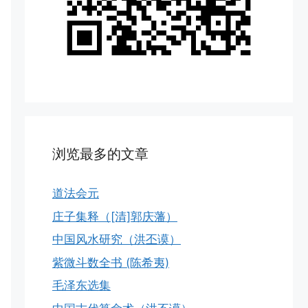
浏览最多的文章
道法会元
庄子集释（[清]郭庆藩）
中国风水研究（洪丕谟）
紫微斗数全书 (陈希夷)
毛泽东选集