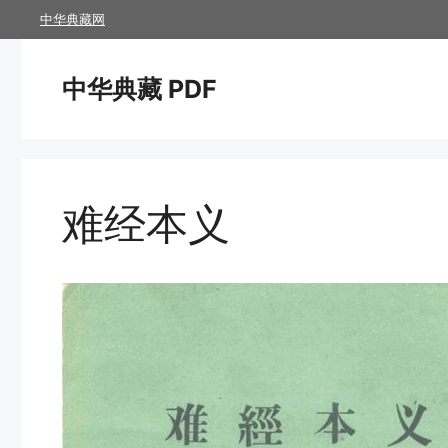
跳
中华典藏网
至
内
中华典藏 PDF
容
难经本义