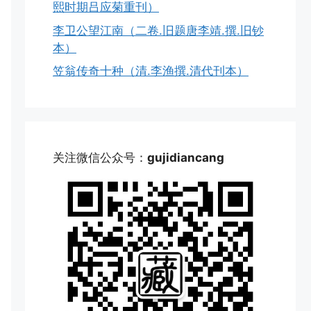
熙时期吕应菊重刊）
李卫公望江南（二卷.旧题唐李靖.撰.旧钞
本）
笠翁传奇十种（清.李渔撰.清代刊本）
关注微信公众号：
gujidiancang