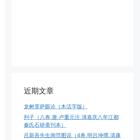
近期文章
龙树菩萨眼论（木活字版）
列子（八卷.唐.卢重元注.清嘉庆八年江都
秦氏石研斋刊本）
吕新吾先生闺范图说（4卷.明吕坤撰.清康