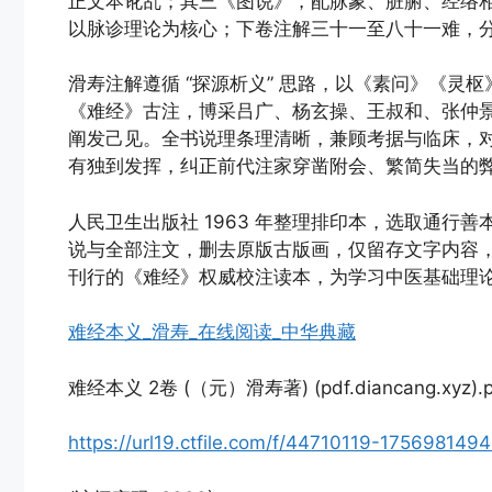
正文本讹乱；其三《图说》，配脉象、脏腑、经络
以脉诊理论为核心；下卷注解三十一至八十一难，
滑寿注解遵循 “探源析义” 思路，以《素问》《灵
《难经》古注，博采吕广、杨玄操、王叔和、张仲
阐发己见。全书说理条理清晰，兼顾考据与临床，
有独到发挥，纠正前代注家穿凿附会、繁简失当的
人民卫生出版社 1963 年整理排印本，选取通行
说与全部注文，删去原版古版画，仅留存文字内容
刊行的《难经》权威校注读本，为学习中医基础理
难经本义_滑寿_在线阅读_中华典藏
难经本义 2卷 (（元）滑寿著) (pdf.diancang.xyz).p
https://url19.ctfile.com/f/44710119-1756981