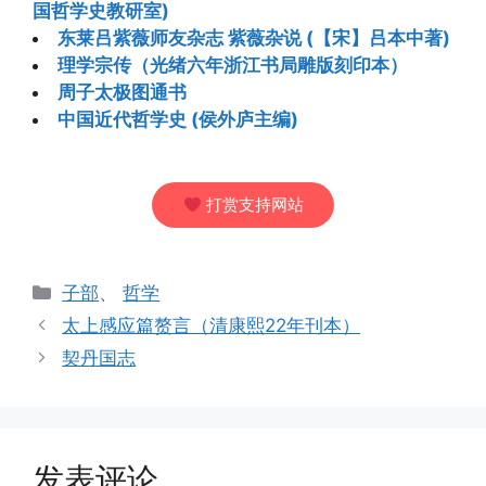
国哲学史教研室)
东莱吕紫薇师友杂志 紫薇杂说 (【宋】吕本中著)
理学宗传（光绪六年浙江书局雕版刻印本）
周子太极图通书
中国近代哲学史 (侯外庐主编)
打赏支持网站
分
子部
、
哲学
类
太上感应篇赘言（清康熙22年刊本）
契丹国志
发表评论