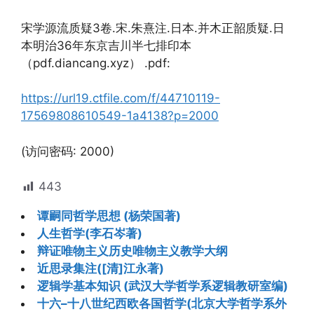
宋学源流质疑3卷.宋.朱熹注.日本.并木正韶质疑.日
本明治36年东京吉川半七排印本
（pdf.diancang.xyz） .pdf:
https://url19.ctfile.com/f/44710119-
17569808610549-1a4138?p=2000
(访问密码: 2000)
443
谭嗣同哲学思想 (杨荣国著)
人生哲学(李石岑著)
辩证唯物主义历史唯物主义教学大纲
近思录集注([清]江永著)
逻辑学基本知识 (武汉大学哲学系逻辑教研室编)
十六–十八世纪西欧各国哲学(北京大学哲学系外