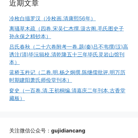
近期文章
冷枚白描罗汉（冷枚画.清康熙56年）
离骚草木疏（四卷.宋吴仁杰撰.汲古阁.毛氏图史子
孙永保之精钞本）
吕氏春秋（二十六卷附考一卷.题(秦)吕不韦撰(汉)高
诱注(清)毕沅辑校.清乾隆五十三年毕氏灵岩山馆刊
本）
蓝桥玉杵记（二卷.明.杨之炯撰.陈继儒批评.明万历
时期建阳萧氏师俭堂刊本）
奁史（一百卷.清.王初桐编.清嘉庆二年刊本.古香堂
藏板）
关注微信公众号：
gujidiancang