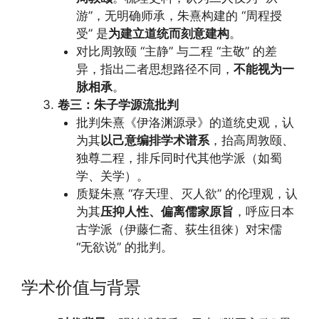
游”，无明确师承，朱熹构建的 “周程授
受” 是
为建立道统而刻意建构
。
对比周敦颐 “主静” 与二程 “主敬” 的差
异，指出二者思想路径不同，
不能视为一
脉相承
。
卷三：朱子学源流批判
批判朱熹《伊洛渊源录》的道统史观，认
为其
以己意编排学术谱系
，抬高周敦颐、
独尊二程，排斥同时代其他学派（如蜀
学、关学）。
质疑朱熹 “存天理、灭人欲” 的伦理观，认
为其
压抑人性、偏离儒家原旨
，呼应日本
古学派（伊藤仁斋、荻生徂徕）对宋儒
“无欲说” 的批判。
学术价值与背景