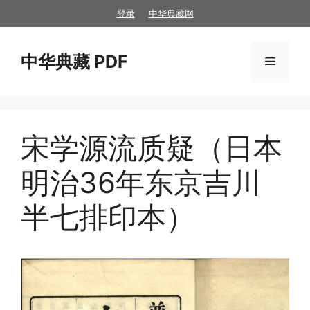
跳
登录
中华典藏网
至
内
中华典藏 PDF
容
菜
单
宋学源流质疑（日本
明治36年东京吉川
半七排印本）