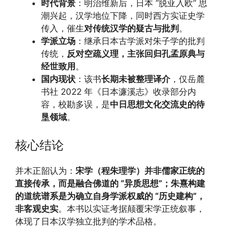
时代背景
：明治维新后，日本 “脱亚入欧” 思
潮兴起，汉学地位下降，同时西方实证史学
传入，催生
对传统汉学的疑古与批判
。
学派立场
：继承日本古学派对朱子学的批判
传统，
反对空疏义理，主张回归孔孟原典与
经世致用
。
国内现状
：该书
长期未被整理译介
，仅岳麓
书社 2022 年《日本濂溪志》收录部分内
容，校勘多误，是
中日思想文化交流史的待
垦领域
。
核心结论
并木正韶认为：
宋学（程朱理学）并非儒家正统的
直接传承，而是融合佛道的 “异质思想”；朱熹构建
的道统谱系是为确立自身学派权威的 “历史建构”，
非客观史实
。本书以实证考据颠覆宋学正统叙事，
体现了日本汉学独立批判的学术品格。