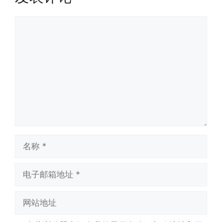
评
论
名
称
电
子
邮
网
箱
站
地
地