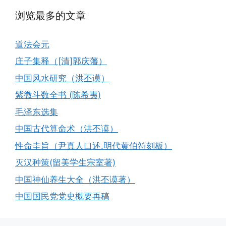
浏览最多的文章
道法会元
庄子集释（[清]郭庆藩）
中国风水研究（洪丕谟）
紫微斗数全书 (陈希夷)
毛泽东选集
中国古代算命术（洪丕谟）
性命圭旨（尹真人口述.明代黄伯符刻板）
灭汉种策(留美学生宗室著)
中国神仙养生大全（洪丕谟著）
中国国民党党史概要再稿