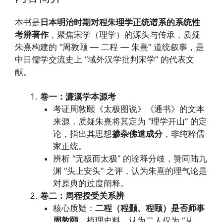
本书是
日本明治时期对程朱理学正统谱系的系统性
考辨著作
，聚焦宋学（理学）的源头与传承，质疑
朱熹构建的 “周敦颐 — 二程 — 朱熹” 道统叙事，是
中日儒学交流史上 “域外汉学批判宋学” 的代表文
献。
卷一：濂溪学本源考
考证周敦颐《太极图说》《通书》的文本
来源，质疑朱熹将其定为 “理学开山” 的定
论，指出其思想
掺杂佛道成分
，非纯粹儒
家正统。
辨析 “无极而太极” 的诠释分歧，赞同陆九
渊 “头上安头” 之评，认为朱熹的理气论是
对原典的过度阐释。
卷二：周程授受关系辨
核心质疑：
二程（程颢、程颐）是否师事
周敦颐
。梳理史料，认为二人仅为 “从