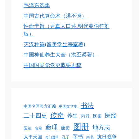
毛泽东选集
中国古代算命术（洪丕谟）
性命圭旨（尹真人口述.明代黄伯符刻
板）
灭汉种策(留美学生宗室著)
中国神仙养生大全（洪丕谟著）
中国国民党党史概要再稿
书法
中国名医验方汇编
中国文学史
传奇
二十四史
医经
养生
内丹
医案
图册
命理
地方志
唐史
医论
名著
字书
抗日战争
太平天国
孔子
尚书
奇门遁甲