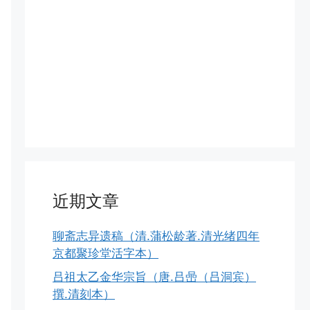
近期文章
聊斋志异遗稿（清.蒲松龄著.清光绪四年
京都聚珍堂活字本）
吕祖太乙金华宗旨（唐.吕喦（吕洞宾）
撰.清刻本）