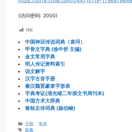
https://url19.ctfile.com/f/44710119-1756979
(访问密码: 2000)
166
中国神话传说词典（袁珂）
甲骨文字典 (徐中舒 主编)
金文常用字典
明人传记资料索引
说文解字
汉字古音手册
秦汉魏晋篆隶字形表
字典考证(清光绪二年崇文书局刊本)
中国方术大辞典
春秋左传词典 (杨伯峻)
分
子部
、
学术
类
标
辞典