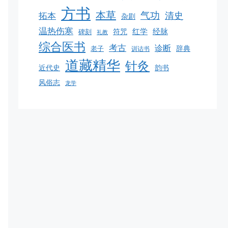
方书
本草
气功
清史
拓本
杂剧
温热伤寒
红学
经脉
碑刻
符咒
礼教
综合医书
考古
诊断
老子
辞典
训诂书
道藏精华
针灸
韵书
近代史
风俗志
龙学