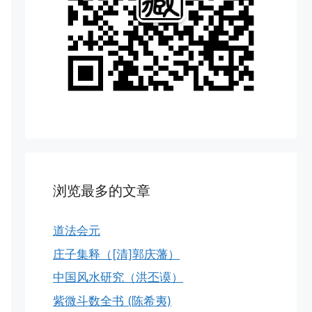
浏览最多的文章
道法会元
庄子集释（[清]郭庆藩）
中国风水研究（洪丕谟）
紫微斗数全书 (陈希夷)