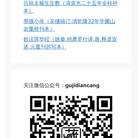
吕祖太极生生数（清道光二十五年全桂抄
本）
墨娥小录（吴继辑订.清乾隆32年学圃山
农重校刊本）
妙法莲华经（姚秦.鸠摩罗什译.唐.释道宣
述.元重刊苏写本）
关注微信公众号：
gujidiancang