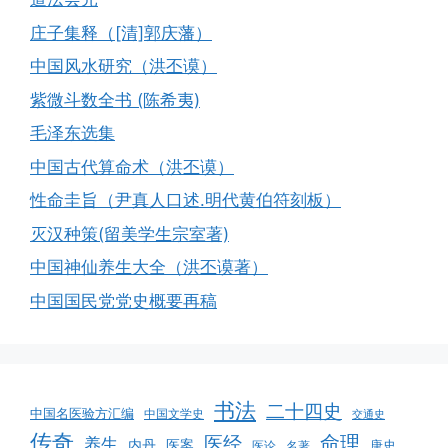
庄子集释（[清]郭庆藩）
中国风水研究（洪丕谟）
紫微斗数全书 (陈希夷)
毛泽东选集
中国古代算命术（洪丕谟）
性命圭旨（尹真人口述.明代黄伯符刻板）
灭汉种策(留美学生宗室著)
中国神仙养生大全（洪丕谟著）
中国国民党党史概要再稿
书法
二十四史
中国名医验方汇编
中国文学史
交通史
传奇
命理
医经
养生
医案
内丹
唐史
医论
名著