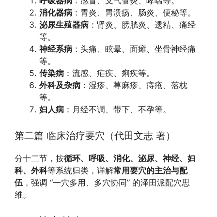
呼吸器病
：感冒、支气管炎、哮喘等。
消化器病
：胃炎、胃溃疡、肠炎、便秘等。
泌尿生殖器病
：肾炎、膀胱炎、遗精、痛经
等。
神经系病
：头痛、眩晕、面瘫、坐骨神经痛
等。
传染病
：流感、疟疾、痢疾等。
外科及杂病
：湿疹、荨麻疹、痔疮、落枕
等。
妇人病
：月经不调、带下、不孕等。
第二篇 临床治疗要穴（代田文志 著）
分十二节，按
循环、呼吸、消化、泌尿、神经、妇
科、外科
等系统归类，详解
常用要穴的主治与配
伍
，强调 “一穴多用、多穴协同” 的泽田派配穴思
维。