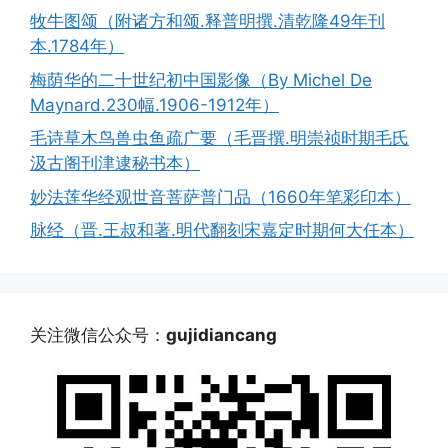
牧牛图颂（附诸方和颂.释普明撰.清乾隆49年刊
本.1784年）
梅荫华的二十世纪初中国影像（By Michel De
Maynard.230幅.1906-1912年）
毛诗草木鸟兽虫鱼疏广要（毛晋撰.明崇祯时期毛氏
汲古阁刊津逮秘书本）
妙法莲华经观世音菩萨普门品（1660年笔彩印本）
脉经（晋.王叔和著.明代翻刻宋嘉定时期何大任本）
关注微信公众号：
gujidiancang