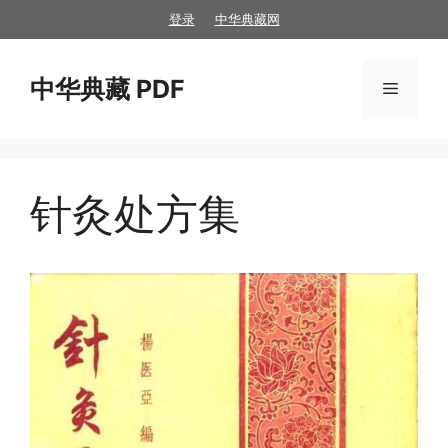
跳
登录
中华典藏网
至
内
中华典藏 PDF
容
菜
单
针灸处方集