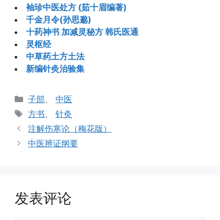
袖珍中医处方 (茹十眉编著)
千金月令(孙思邈)
十药神书 加减灵秘方 韩氏医通
灵枢经
中草药土方土法
新编针灸治验集
分
子部
、
中医
类
标
方书
、
针灸
签
注解伤寒论（梅花版）
中医辨证纲要
发表评论