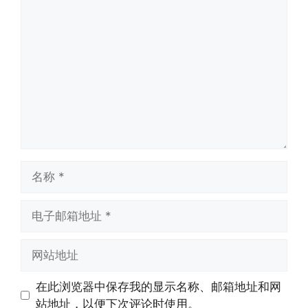
评
论
名
称
电
子
邮
网
箱
站
地
地
在此浏览器中保存我的显示名称、邮箱地址和网
址
址
站地址，以便下次评论时使用。