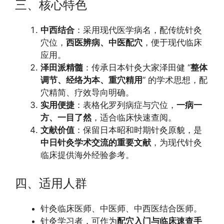
三、核心特色
中西结合
：采用现代医学病名，配传统针灸
穴位，
西医辨病、中医配穴
，便于现代临床
应用。
泽田派精髓
：传承日本针灸大家泽田健 “
整体
调节、经络为本、重穴精用
” 的学术思想，配
穴精简、疗效导向明确。
实用便捷
：表格化罗列病症与穴位，
一病一
方、一目了然
，适合临床快速查阅。
文献价值
：保留日本昭和时期针灸原貌，是
中日针灸学术交流的重要文献
，为现代针灸
临床提供海外经验参考。
四、适用人群
针灸临床医师、中医师、中西医结合医师。
针灸学习者，可作为
配穴入门与临床速查手