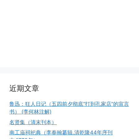
近期文章
鲁迅：狂人日记（五四前夕彻底“打到孔家店”的宣言
书） (李何林注解)
名贤集（清末刊本）
南工庙祠祀典（李奉翰纂辑.清乾隆44年序刊