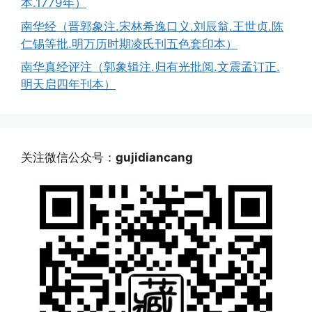
本.1779年）
南华经（晋郭象注.宋林希逸口义.刘辰翁.王世贞.陈
仁锡等批.明万历时期凌氏刊五色套印本）
南华真经评注（郭象辑注.归有光批阅.文震孟订正.
明天启四年刊本）
关注微信公众号：
gujidiancang