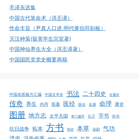
毛泽东选集
中国古代算命术（洪丕谟）
性命圭旨（尹真人口述.明代黄伯符刻板）
灭汉种策(留美学生宗室著)
中国神仙养生大全（洪丕谟著）
中国国民党党史概要再稿
书法
二十四史
中国名医验方汇编
中国文学史
交通史
传奇
命理
医经
养生
唐史
医案
内丹
医论
名著
图册
地方志
字书
太平天国
孔子
尚书
奇门遁甲
方书
本草
气功
拓本
抗日战争
杂剧
明史
清史
温热伤寒
红学
经脉
碑刻
符咒