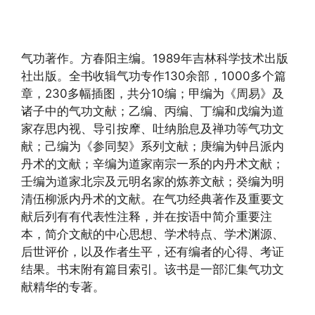
气功著作。方春阳主编。1989年吉林科学技术出版
社出版。全书收辑气功专作130余部，1000多个篇
章，230多幅插图，共分10编；甲编为《周易》及
诸子中的气功文献；乙编、丙编、丁编和戊编为道
家存思内视、导引按摩、吐纳胎息及禅功等气功文
献；己编为《参同契》系列文献；庚编为钟吕派内
丹术的文献；辛编为道家南宗一系的内丹术文献；
壬编为道家北宗及元明名家的炼养文献；癸编为明
清伍柳派内丹术的文献。在气功经典著作及重要文
献后列有有代表性注释，并在按语中简介重要注
本，简介文献的中心思想、学术特点、学术渊源、
后世评价，以及作者生平，还有编者的心得、考证
结果。书末附有篇目索引。该书是一部汇集气功文
献精华的专著。