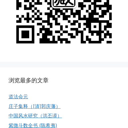
浏览最多的文章
道法会元
庄子集释（[清]郭庆藩）
中国风水研究（洪丕谟）
紫微斗数全书 (陈希夷)