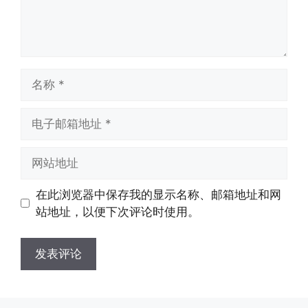
名
称
电
子
邮
网
箱
站
地
地
在此浏览器中保存我的显示名称、邮箱地址和网
址
址
站地址，以便下次评论时使用。