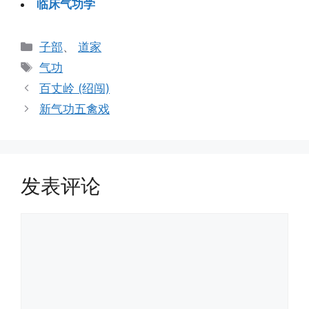
临床气功学
分
子部
、
道家
类
标
气功
签
百丈岭 (绍闯)
新气功五禽戏
发表评论
评
论