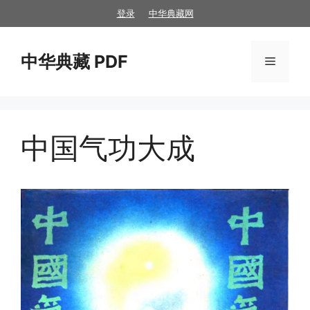
跳
登录
中华典藏网
至
内
中华典藏 PDF
容
菜
单
中国气功大成