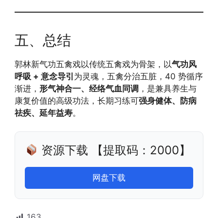
五、总结
郭林新气功五禽戏以传统五禽戏为骨架，以
气功风
呼吸 + 意念导引
为灵魂，五禽分治五脏，40 势循序
渐进，
形气神合一、经络气血同调
，是兼具养生与
康复价值的高级功法，长期习练可
强身健体、防病
祛疾、延年益寿
。
资源下载 【提取码：2000】
网盘下载
163