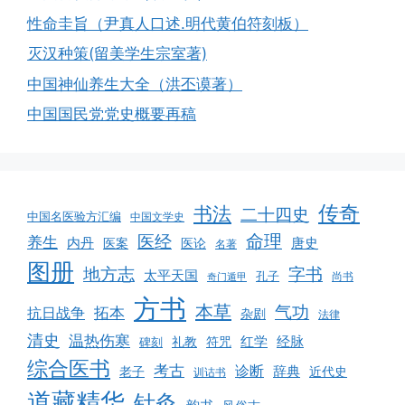
性命圭旨（尹真人口述.明代黄伯符刻板）
灭汉种策(留美学生宗室著)
中国神仙养生大全（洪丕谟著）
中国国民党党史概要再稿
传奇
书法
二十四史
中国名医验方汇编
中国文学史
命理
医经
养生
内丹
唐史
医案
医论
名著
图册
地方志
字书
太平天国
孔子
尚书
奇门遁甲
方书
本草
气功
拓本
抗日战争
杂剧
法律
清史
温热伤寒
红学
经脉
符咒
碑刻
礼教
综合医书
考古
诊断
辞典
老子
近代史
训诂书
道藏精华
针灸