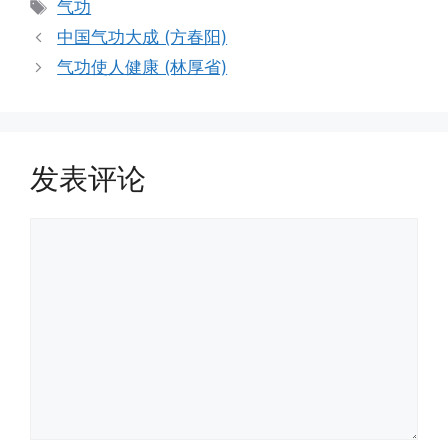
标
气功
签
中国气功大成 (方春阳)
气功使人健康 (林厚省)
发表评论
评
论