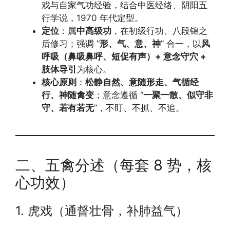
戏与自家气功经验，结合中医经络、阴阳五
行学说，1970 年代定型。
定位
：属
中高级功
，在初级行功、八段锦之
后修习；强调 “
形、气、意、神
” 合一，以
风
呼吸（鼻吸鼻呼、短促有声）+ 意念守穴 +
肢体导引
为核心。
核心原则
：
松静自然、意随形走、气循经
行、神随禽变
；意念遵循 “
一聚一散、似守非
守、若有若无
”，不盯、不抓、不追。
二、五禽分述（每套 8 势，核
心功效）
1. 虎戏（通督壮骨，补肺益气）