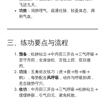
飞还九天。
功效
：润肺理气、疏通任脉、轻盈体态、调
和气血。
三、练功要点与流程
预备
：松静站立→中丹田三开合→三气呼吸→
意守丹田，全身放松、舌抵上腭、双目微
闭。
功法
：五禽依次练习（虎→鹿→熊→猴→
鹤），每势配合
风呼吸
，动作与呼吸协调，
意念随势守穴。
收功
：中丹田三开合→三气呼吸→松静站立→
缓缓睁眼，引气归元、避免耗散。