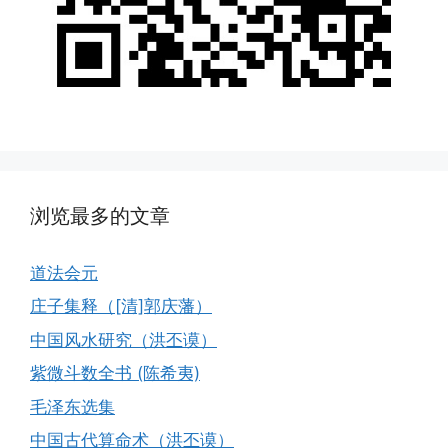
浏览最多的文章
道法会元
庄子集释（[清]郭庆藩）
中国风水研究（洪丕谟）
紫微斗数全书 (陈希夷)
毛泽东选集
中国古代算命术（洪丕谟）