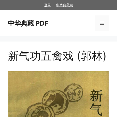
跳
登录
中华典藏网
至
内
中华典藏 PDF
容
菜
单
新气功五禽戏 (郭林)