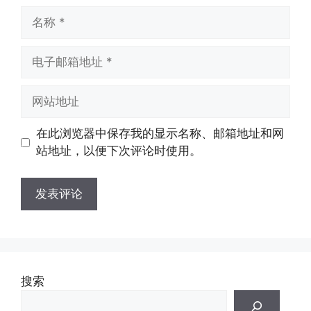
名
称
电
子
邮
网
箱
站
地
地
在此浏览器中保存我的显示名称、邮箱地址和网
址
址
站地址，以便下次评论时使用。
搜索