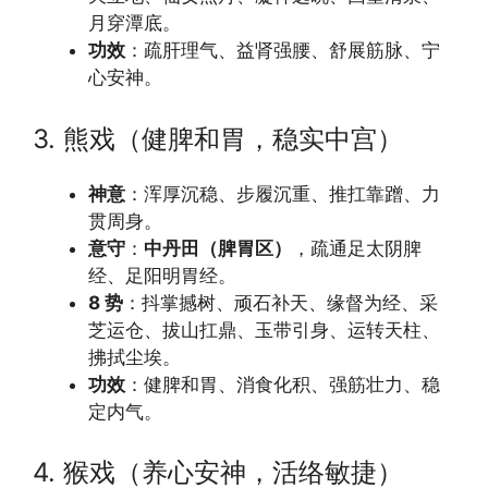
月穿潭底。
功效
：疏肝理气、益肾强腰、舒展筋脉、宁
心安神。
3. 熊戏（健脾和胃，稳实中宫）
神意
：浑厚沉稳、步履沉重、推扛靠蹭、力
贯周身。
意守
：
中丹田（脾胃区）
，疏通足太阴脾
经、足阳明胃经。
8 势
：抖掌撼树、顽石补天、缘督为经、采
芝运仓、拔山扛鼎、玉带引身、运转天柱、
拂拭尘埃。
功效
：健脾和胃、消食化积、强筋壮力、稳
定内气。
4. 猴戏（养心安神，活络敏捷）