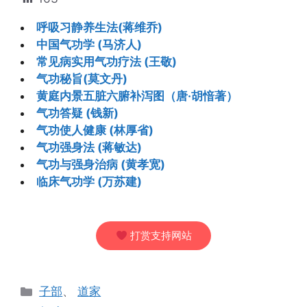
呼吸习静养生法(蒋维乔)
中国气功学 (马济人)
常见病实用气功疗法 (王敬)
气功秘旨(莫文丹)
黄庭内景五脏六腑补泻图（唐·胡愔著）
气功答疑 (钱新)
气功使人健康 (林厚省)
气功强身法 (蒋敏达)
气功与强身治病 (黄孝宽)
临床气功学 (万苏建)
打赏支持网站
分
子部
、
道家
类