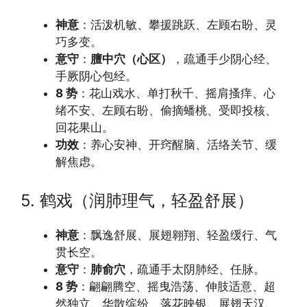
神意
：活泼机敏、攀援跳跃、左顾右盼、灵
巧多变。
意守
：
膻中穴（心区）
，疏通手少阴心经、
手厥阴心包经。
8 势
：花山戏水、单打秋千、摇肩搔痒、心
绪不安、左顾右盼、偷摘蟠桃、受即投核、
回花果山。
功效
：养心安神、开窍醒脑、活络关节、缓
解焦虑。
5. 鹤戏（润肺理气，轻盈舒展）
神意
：飘逸舒展、展翅翱翔、轻盈缓行、气
贯长空。
意守
：
肺俞穴
，疏通手太阴肺经、任脉。
8 势
：翩翩腾空、摇曳浩荡、伸肢适意、超
然独立、华散缤纷、落花映银、展翅天汉、