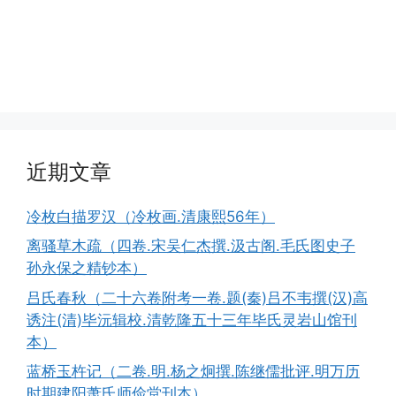
近期文章
冷枚白描罗汉（冷枚画.清康熙56年）
离骚草木疏（四卷.宋吴仁杰撰.汲古阁.毛氏图史子
孙永保之精钞本）
吕氏春秋（二十六卷附考一卷.题(秦)吕不韦撰(汉)高
诱注(清)毕沅辑校.清乾隆五十三年毕氏灵岩山馆刊
本）
蓝桥玉杵记（二卷.明.杨之炯撰.陈继儒批评.明万历
时期建阳萧氏师俭堂刊本）