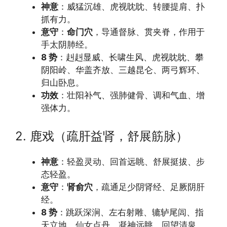
神意
：威猛沉雄、虎视眈眈、转腰提肩、扑
抓有力。
意守
：
命门穴
，导通督脉、贯夹脊，作用于
手太阴肺经。
8 势
：赳赳显威、长啸生风、虎视眈眈、攀
阴阳岭、华盖齐放、三越昆仑、两弓辉环、
归山卧息。
功效
：壮阳补气、强肺健骨、调和气血、增
强体力。
2. 鹿戏（疏肝益肾，舒展筋脉）
神意
：轻盈灵动、回首远眺、舒展挺拔、步
态轻盈。
意守
：
肾俞穴
，疏通足少阴肾经、足厥阴肝
经。
8 势
：跳跃深涧、左右射雕、辘轳尾闾、指
天立地、仙女点丹、凝神远眺、回望清泉、