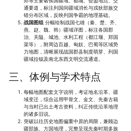
郑等主要诸侯国疆域、都城、会盟地点、交
通要道，标注列国间疆域消长与戎狄部族交
错分布区域，反映列国争霸的地理基础。
战国图组
分幅绘制战国七雄（秦、楚、齐、
燕、赵、魏、韩）疆域详图，标注各国郡
治、关隘、城池、水利工程（都江堰、郑国
渠等），附周边百越、匈奴、巴蜀等区域势
力地图，清晰展现战国郡县制度萌芽、列国
疆域拉锯及南北东西文明交流通道。
三、体例与学术特点
每幅地图配套文字说明，考证地名沿革、疆
域变迁，综合运用甲骨文、金文、先秦古籍
与当时已出土考古资料，纠正传统沿革地理
的诸多旧说。
突破以往历史地图偏重中原的局限，兼顾边
疆部族、方国地理，完整呈现先秦时期多族