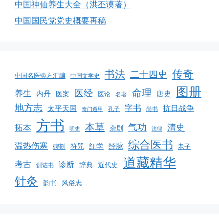
中国神仙养生大全（洪丕谟著）
中国国民党党史概要再稿
书法
传奇
二十四史
中国名医验方汇编
中国文学史
图册
命理
医经
养生
内丹
唐史
医案
医论
名著
地方志
字书
抗日战争
太平天国
孔子
尚书
奇门遁甲
方书
本草
气功
清史
拓本
杂剧
明史
法律
综合医书
温热伤寒
红学
经脉
碑刻
符咒
老子
道藏精华
考古
诊断
辞典
近代史
训诂书
针灸
韵书
风俗志