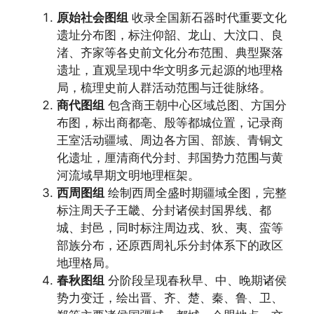
原始社会图组
收录全国新石器时代重要文化
遗址分布图，标注仰韶、龙山、大汶口、良
渚、齐家等各史前文化分布范围、典型聚落
遗址，直观呈现中华文明多元起源的地理格
局，梳理史前人群活动范围与迁徙脉络。
商代图组
包含商王朝中心区域总图、方国分
布图，标出商都亳、殷等都城位置，记录商
王室活动疆域、周边各方国、部族、青铜文
化遗址，厘清商代分封、邦国势力范围与黄
河流域早期文明地理框架。
西周图组
绘制西周全盛时期疆域全图，完整
标注周天子王畿、分封诸侯封国界线、都
城、封邑，同时标注周边戎、狄、夷、蛮等
部族分布，还原西周礼乐分封体系下的政区
地理格局。
春秋图组
分阶段呈现春秋早、中、晚期诸侯
势力变迁，绘出晋、齐、楚、秦、鲁、卫、