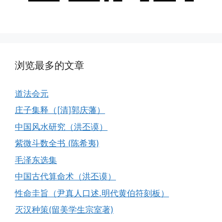
浏览最多的文章
道法会元
庄子集释（[清]郭庆藩）
中国风水研究（洪丕谟）
紫微斗数全书 (陈希夷)
毛泽东选集
中国古代算命术（洪丕谟）
性命圭旨（尹真人口述.明代黄伯符刻板）
灭汉种策(留美学生宗室著)