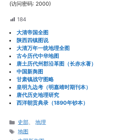
(访问密码: 2000)
184
大清帝国全图
陕西四镇图说
大清万年一统地理全图
古今历代中华地图
唐土历代州郡沿革图（长赤水著）
中国新舆图
甘肃镇战守图略
皇明九边考（明嘉靖时期刊本）
唐代历史地理研究
西洋朝贡典录（1890年钞本）
分
史部
、
地理
类
标
地图
签