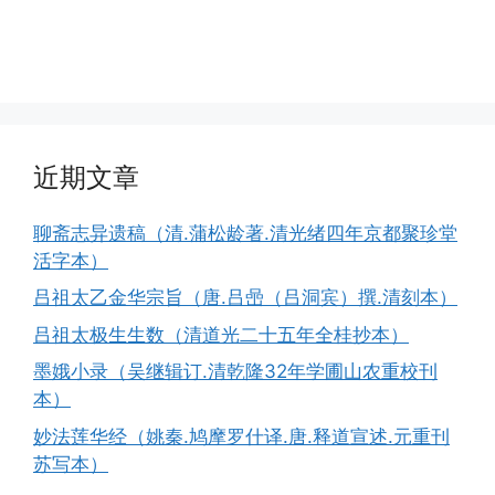
近期文章
聊斋志异遗稿（清.蒲松龄著.清光绪四年京都聚珍堂
活字本）
吕祖太乙金华宗旨（唐.吕喦（吕洞宾）撰.清刻本）
吕祖太极生生数（清道光二十五年全桂抄本）
墨娥小录（吴继辑订.清乾隆32年学圃山农重校刊
本）
妙法莲华经（姚秦.鸠摩罗什译.唐.释道宣述.元重刊
苏写本）