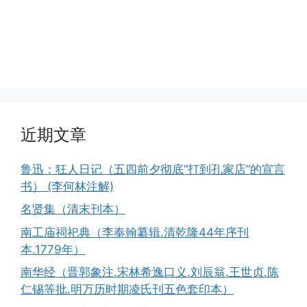
近期文章
鲁迅：狂人日记（五四前夕彻底“打到孔家店”的宣言
书） (李何林注解)
名贤集（清末刊本）
南工庙祠祀典（李奉翰纂辑.清乾隆44年序刊
本.1779年）
南华经（晋郭象注.宋林希逸口义.刘辰翁.王世贞.陈
仁锡等批.明万历时期凌氏刊五色套印本）