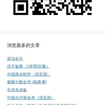
浏览最多的文章
道法会元
庄子集释（[清]郭庆藩）
中国风水研究（洪丕谟）
紫微斗数全书 (陈希夷)
毛泽东选集
中国古代算命术（洪丕谟）