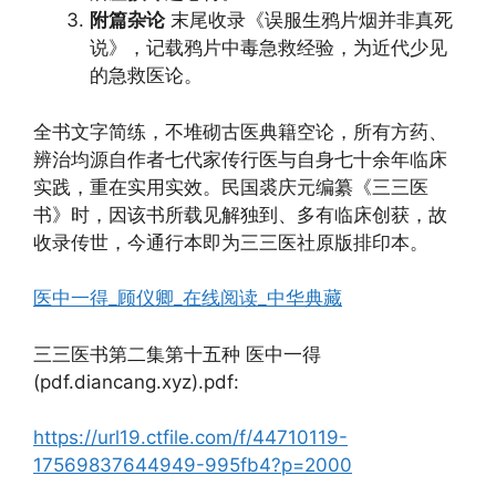
附篇杂论
末尾收录《误服生鸦片烟并非真死
说》，记载鸦片中毒急救经验，为近代少见
的急救医论。
全书文字简练，不堆砌古医典籍空论，所有方药、
辨治均源自作者七代家传行医与自身七十余年临床
实践，重在实用实效。民国裘庆元编纂《三三医
书》时，因该书所载见解独到、多有临床创获，故
收录传世，今通行本即为三三医社原版排印本。
医中一得_顾仪卿_在线阅读_中华典藏
三三医书第二集第十五种 医中一得
(pdf.diancang.xyz).pdf:
https://url19.ctfile.com/f/44710119-
17569837644949-995fb4?p=2000