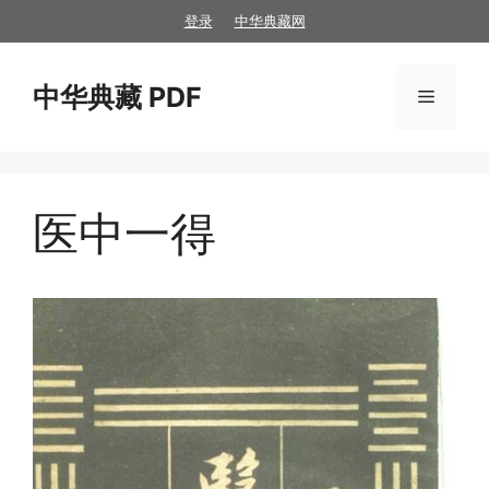
跳
登录
中华典藏网
至
内
中华典藏 PDF
容
菜
单
医中一得