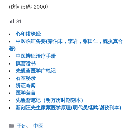
(访问密码: 2000)
81
心印绀珠经
中医临证备要(秦伯未，李岩，张田仁，魏执真合
著)
中医辨证治疗手册
慎斋遗书
先醒斋医学广笔记
石室秘录
辨证奇闻
医学刍言
先醒斋笔记（明万历时期刻本）
新刻汪先生家藏医学原理(明代吴继武.谢孜刊本)
分
子部
、
中医