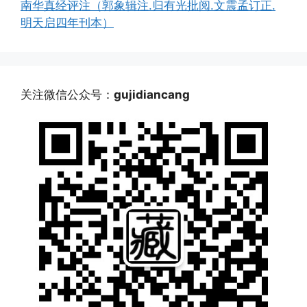
南华真经评注（郭象辑注.归有光批阅.文震孟订正.
明天启四年刊本）
关注微信公众号：
gujidiancang