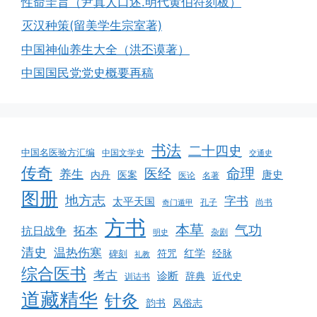
性命圭旨（尹真人口述.明代黄伯符刻板）
灭汉种策(留美学生宗室著)
中国神仙养生大全（洪丕谟著）
中国国民党党史概要再稿
书法
二十四史
中国名医验方汇编
中国文学史
交通史
传奇
命理
医经
养生
唐史
医案
内丹
医论
名著
图册
地方志
字书
太平天国
孔子
尚书
奇门遁甲
方书
本草
气功
拓本
抗日战争
杂剧
明史
清史
温热伤寒
红学
经脉
碑刻
符咒
礼教
综合医书
考古
诊断
辞典
近代史
训诂书
道藏精华
针灸
韵书
风俗志