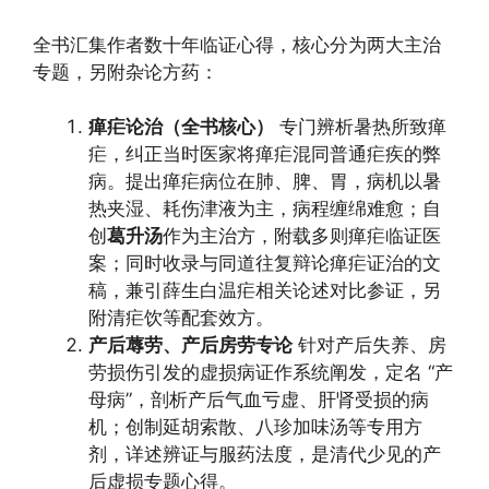
全书汇集作者数十年临证心得，核心分为两大主治
专题，另附杂论方药：
瘅疟论治（全书核心）
专门辨析暑热所致瘅
疟，纠正当时医家将瘅疟混同普通疟疾的弊
病。提出瘅疟病位在肺、脾、胃，病机以暑
热夹湿、耗伤津液为主，病程缠绵难愈；自
创
葛升汤
作为主治方，附载多则瘅疟临证医
案；同时收录与同道往复辩论瘅疟证治的文
稿，兼引薛生白温疟相关论述对比参证，另
附清疟饮等配套效方。
产后蓐劳、产后房劳专论
针对产后失养、房
劳损伤引发的虚损病证作系统阐发，定名 “产
母病”，剖析产后气血亏虚、肝肾受损的病
机；创制延胡索散、八珍加味汤等专用方
剂，详述辨证与服药法度，是清代少见的产
后虚损专题心得。