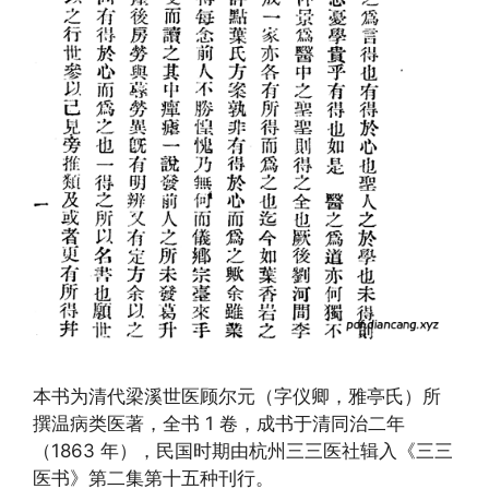
本书为清代梁溪世医顾尔元（字仪卿，雅亭氏）所
撰温病类医著，全书 1 卷，成书于清同治二年
（1863 年），民国时期由杭州三三医社辑入《三三
医书》第二集第十五种刊行。