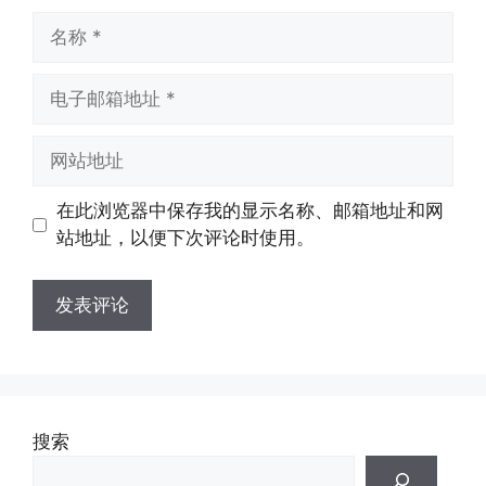
名
称
电
子
邮
网
箱
站
地
地
在此浏览器中保存我的显示名称、邮箱地址和网
址
址
站地址，以便下次评论时使用。
搜索