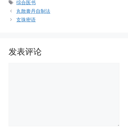
类
标
综合医书
签
丸散膏丹自制法
玄珠密语
发表评论
评
论