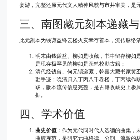
宴游，完整还原元代文人精神风貌与市井审美，是
三、南图藏元刻本递藏与
此元刻本为钱谦益绛云楼火灾幸存善本，流传脉络
明末由钱谦益、柳如是收藏，书中留存柳如是朱
是现存极罕见的柳如是亲笔校勘古籍；
清代经钱曾、何元锡递藏，乾嘉大藏书家黄
勘手迹；晚清归入丁丙八千卷楼，丁丙续作跋
跋，版本流传信息完整，是古籍收藏史上极
据。
四、学术价值
曲史价值
：作为元代同时代人选编的曲集，
曲牌规范，是研究元曲格律、分期、流派的