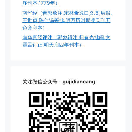
序刊本.1779年）
南华经（晋郭象注.宋林希逸口义.刘辰翁.
王世贞.陈仁锡等批.明万历时期凌氏刊五
色套印本）
南华真经评注（郭象辑注.归有光批阅.文
震孟订正.明天启四年刊本）
关注微信公众号：
gujidiancang