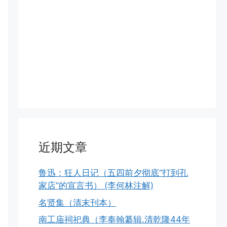
近期文章
鲁迅：狂人日记（五四前夕彻底“打到孔
家店”的宣言书） (李何林注解)
名贤集（清末刊本）
南工庙祠祀典（李奉翰纂辑.清乾隆44年