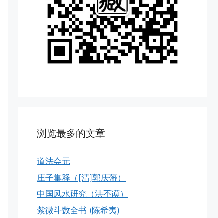
浏览最多的文章
道法会元
庄子集释（[清]郭庆藩）
中国风水研究（洪丕谟）
紫微斗数全书 (陈希夷)