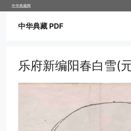
跳
中华典藏网
至
内
中华典藏 PDF
容
乐府新编阳春白雪(元