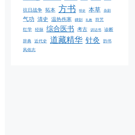
方书
本草
拓本
抗日战争
杂剧
明史
气功
清史
温热伤寒
碑刻
符咒
礼教
综合医书
考古
红学
诊断
经脉
训诂书
道藏精华
针灸
韵书
辞典
近代史
风俗志