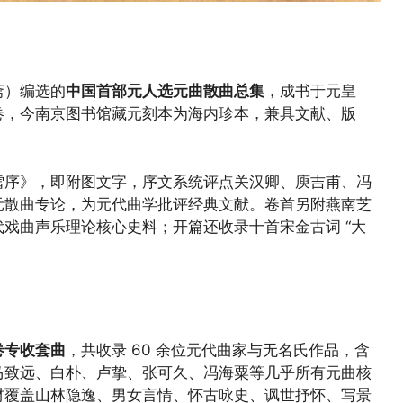
斋）编选的
中国首部元人选元曲散曲总集
，成书于元皇
卷，今南京图书馆藏元刻本为海内珍本，兼具文献、版
雪序》，即附图文字，序文系统评点关汉卿、庾吉甫、冯
元散曲专论，为元代曲学批评经典文献。卷首另附燕南芝
戏曲声乐理论核心史料；开篇还收录十首宋金古词 “大
卷专收套曲
，共收录 60 余位元代曲家与无名氏作品，含
马致远、白朴、卢挚、张可久、冯海粟等几乎所有元曲核
材覆盖山林隐逸、男女言情、怀古咏史、讽世抒怀、写景