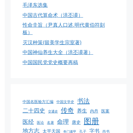
毛泽东选集
中国古代算命术（洪丕谟）
性命圭旨（尹真人口述.明代黄伯符刻
板）
灭汉种策(留美学生宗室著)
中国神仙养生大全（洪丕谟著）
中国国民党党史概要再稿
书法
中国名医验方汇编
中国文学史
传奇
二十四史
养生
医案
内丹
交通史
图册
命理
医经
唐史
医论
名著
地方志
字书
太平天国
孔子
尚书
奇门遁甲