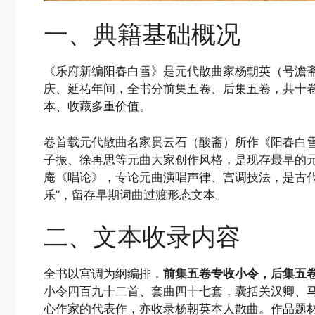
一、典籍基础概况
《乐府新编阳春白雪》是元代散曲家杨朝英（号澹
庆、延祐年间，全书分前集五卷、后集五卷，共十
本、收藏多重价值。
卷首载元代散曲名家贯云石（酸斋）所作《阳春白
子振、徐再思等元曲大家创作风格，是现存最早的
庵《唱论》，专论元曲演唱声律、宫调技法，是古代
乐”，留存早期词曲过渡形态文本。
二、文本收录内容
全书以宫调为纲编排，
前集五卷专收小令，后集五
小令四百九十二首、套曲四十七套，囊括关汉卿、
心作家的代表作，亦收录杨朝英本人散曲。作品题