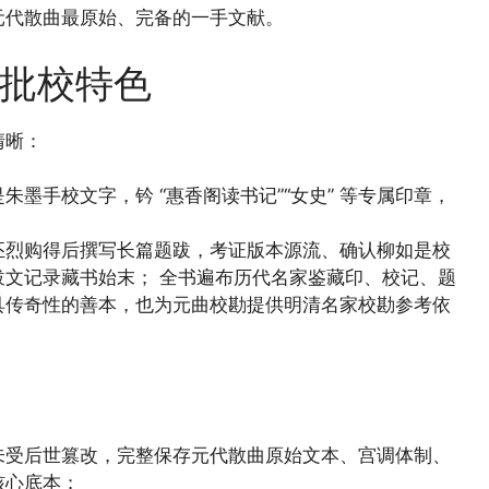
元代散曲最原始、完备的一手文献。
批校特色
清晰：
墨手校文字，钤 “惠香阁读书记”“女史” 等专属印章，
丕烈购得后撰写长篇题跋，考证版本源流、确认柳如是校
文记录藏书始末； 全书遍布历代名家鉴藏印、校记、题
具传奇性的善本，也为元曲校勘提供明清名家校勘参考依
未受后世篡改，完整保存元代散曲原始文本、宫调体制、
核心底本；