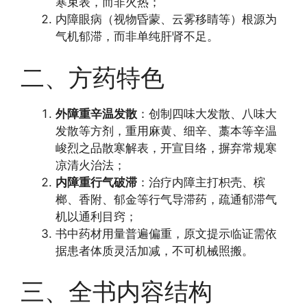
寒束表，而非火热；
内障眼病（视物昏蒙、云雾移睛等）根源为
气机郁滞，而非单纯肝肾不足。
二、方药特色
外障重辛温发散
：创制四味大发散、八味大
发散等方剂，重用麻黄、细辛、藁本等辛温
峻烈之品散寒解表，开宣目络，摒弃常规寒
凉清火治法；
内障重行气破滞
：治疗内障主打枳壳、槟
榔、香附、郁金等行气导滞药，疏通郁滞气
机以通利目窍；
书中药材用量普遍偏重，原文提示临证需依
据患者体质灵活加减，不可机械照搬。
三、全书内容结构