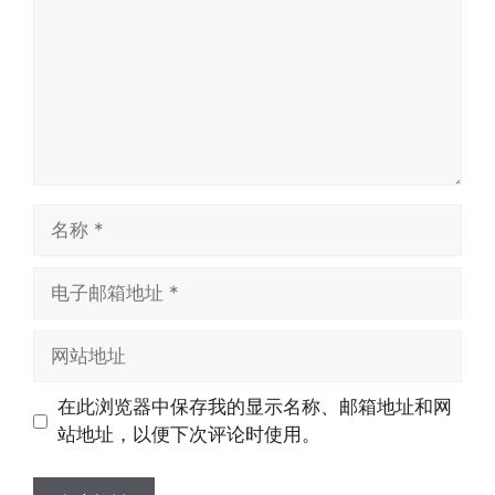
名
称
电
子
邮
网
箱
站
地
地
在此浏览器中保存我的显示名称、邮箱地址和网
址
址
站地址，以便下次评论时使用。