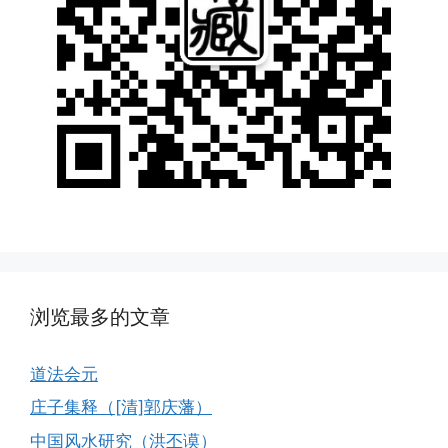
浏览最多的文章
道法会元
庄子集释（[清]郭庆藩）
中国风水研究（洪丕谟）