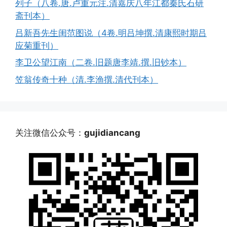
列子（八卷.唐.卢重元注.清嘉庆八年江都秦氏石研
斋刊本）
吕新吾先生闺范图说（4卷.明吕坤撰.清康熙时期吕
应菊重刊）
李卫公望江南（二卷.旧题唐李靖.撰.旧钞本）
笠翁传奇十种（清.李渔撰.清代刊本）
关注微信公众号：
gujidiancang