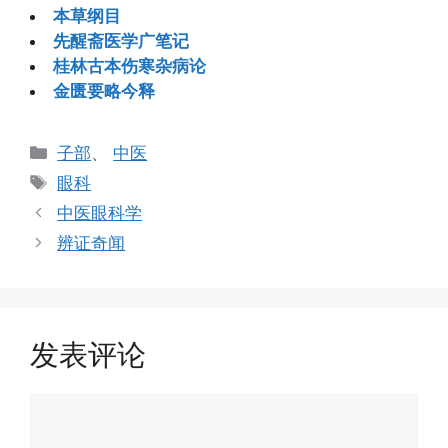
本草纲目
先醒斋医学广笔记
桂林古本伤寒杂病论
金匮要略今释
分
子部
、
中医
类
标
眼科
签
中医眼科学
辨证奇闻
发表评论
评
论