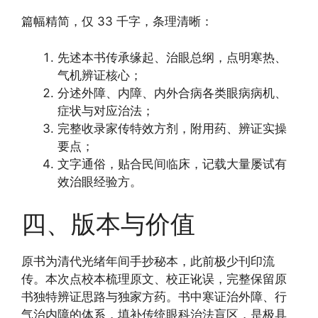
篇幅精简，仅 33 千字，条理清晰：
先述本书传承缘起、治眼总纲，点明寒热、
气机辨证核心；
分述外障、内障、内外合病各类眼病病机、
症状与对应治法；
完整收录家传特效方剂，附用药、辨证实操
要点；
文字通俗，贴合民间临床，记载大量屡试有
效治眼经验方。
四、版本与价值
原书为清代光绪年间手抄秘本，此前极少刊印流
传。本次点校本梳理原文、校正讹误，完整保留原
书独特辨证思路与独家方药。书中寒证治外障、行
气治内障的体系，填补传统眼科治法盲区，是极具