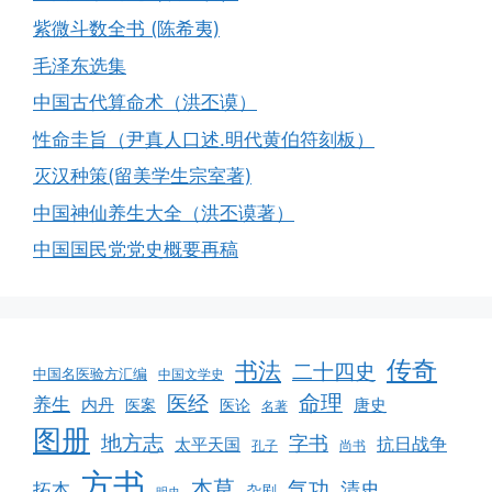
紫微斗数全书 (陈希夷)
毛泽东选集
中国古代算命术（洪丕谟）
性命圭旨（尹真人口述.明代黄伯符刻板）
灭汉种策(留美学生宗室著)
中国神仙养生大全（洪丕谟著）
中国国民党党史概要再稿
传奇
书法
二十四史
中国名医验方汇编
中国文学史
命理
医经
养生
内丹
唐史
医案
医论
名著
图册
地方志
字书
抗日战争
太平天国
孔子
尚书
方书
本草
气功
清史
拓本
杂剧