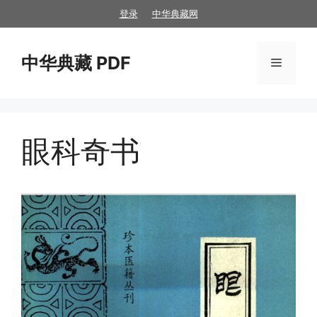
跳
登录
中华典藏网
至
内
中华典藏 PDF
容
菜
单
眼科奇书