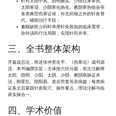
针对太阳中风、阳明腑实、少阳往来寒热、
太阴寒湿、少阴寒化热化、厥阴寒热错杂等
各类典型伤寒证候，补充药物之外的针灸替
代、辅助治疗手段；
兼顾缺医少药时单用针灸救急的临床需求，
弥补汤药疗法局限，实现针药并举。
三、全书整体架构
开篇设总论，简述张仲景生平、《伤寒论》成书源
流、本书编撰宗旨；主体按六经分篇，依次注解辨
太阳、阳明、少阳、太阴、少阴、厥阴病脉证并
治，附霍乱、阴阳易、差后劳复等杂病篇；每类病
证条文后紧跟针灸取穴、操作要点，理论注解与临
床实操合一。
四、学术价值