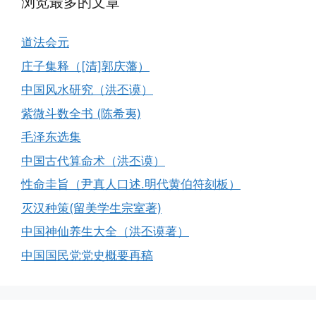
浏览最多的文章
道法会元
庄子集释（[清]郭庆藩）
中国风水研究（洪丕谟）
紫微斗数全书 (陈希夷)
毛泽东选集
中国古代算命术（洪丕谟）
性命圭旨（尹真人口述.明代黄伯符刻板）
灭汉种策(留美学生宗室著)
中国神仙养生大全（洪丕谟著）
中国国民党党史概要再稿