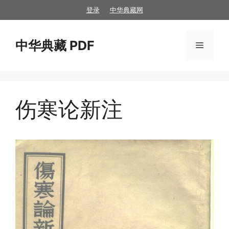
跳
登录
中华典藏网
至
内
中华典藏 PDF
容
菜
单
伤寒论新注