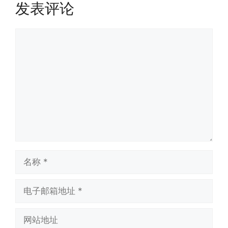
发表评论
评
论
名
称
电
子
邮
网
箱
站