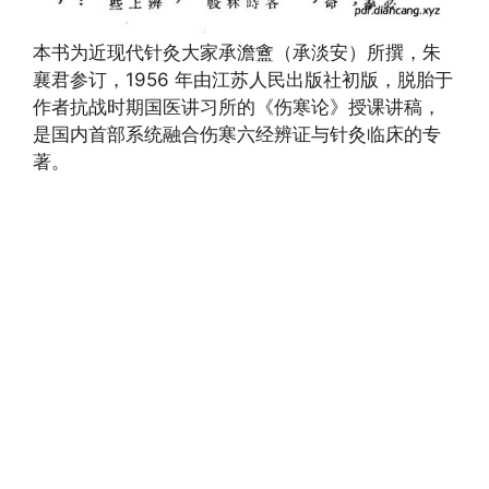
本书为近现代针灸大家承澹盦（承淡安）所撰，朱
襄君参订，1956 年由江苏人民出版社初版，脱胎于
作者抗战时期国医讲习所的《伤寒论》授课讲稿，
是国内首部系统融合伤寒六经辨证与针灸临床的专
著。