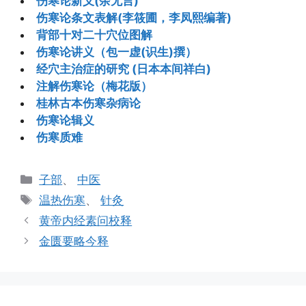
伤寒论新义(余无言)
伤寒论条文表解(李筱圃，李凤熙编著)
背部十对二十穴位图解
伤寒论讲义（包一虚(识生)撰）
经穴主治症的研究 (日本本间祥白)
注解伤寒论（梅花版）
桂林古本伤寒杂病论
伤寒论辑义
伤寒质难
分
子部
、
中医
类
标
温热伤寒
、
针灸
签
黄帝内经素问校释
金匮要略今释