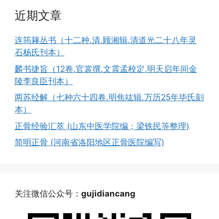
近期文章
连筠簃丛书（十二种.清.顾湘辑.清道光二十八年灵
石杨氏刊本）
麟书捷旨（12卷.官裳撰.文震孟校定.明天启年间金
陵李良臣刊本）
两苏经解（七种六十四卷.明焦竑辑.万历25年毕氏刻
本）
正骨经验汇萃 (山东中医学院编；梁铁民等整理)
简明正骨 (河南省洛阳地区正骨医院编写)
关注微信公众号：
gujidiancang