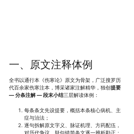
一、原文注释体例
全书以通行本《伤寒论》原文为骨架，广泛搜罗历
代百余家伤寒注本，博采诸家注解精华，独创
提要
— 分条注解 — 段末小结
三层解读体例：
每条条文先设提要，概括本条核心病机、主
症与治法；
逐句拆解原文字义、脉证机理、方药配伍，
对历代争议、疑似错简条文逐一辨析勘正；