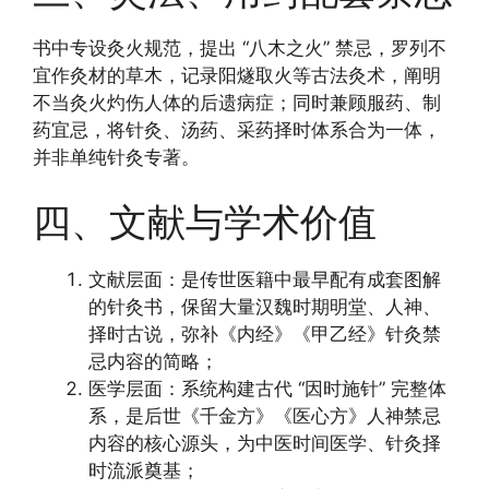
书中专设灸火规范，提出 “八木之火” 禁忌，罗列不
宜作灸材的草木，记录阳燧取火等古法灸术，阐明
不当灸火灼伤人体的后遗病症；同时兼顾服药、制
药宜忌，将针灸、汤药、采药择时体系合为一体，
并非单纯针灸专著。
四、文献与学术价值
文献层面：是传世医籍中最早配有成套图解
的针灸书，保留大量汉魏时期明堂、人神、
择时古说，弥补《内经》《甲乙经》针灸禁
忌内容的简略；
医学层面：系统构建古代 “因时施针” 完整体
系，是后世《千金方》《医心方》人神禁忌
内容的核心源头，为中医时间医学、针灸择
时流派奠基；