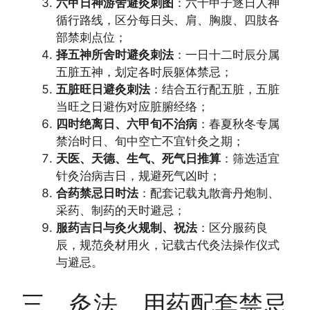
六甲日神游舍避灸刺图
：六十甲子逐日人神
循行路线，区分每日头、肩、胸腹、四肢各
部禁刺点位；
择五神所舍时避灸刺法
：一日十二时辰分属
五脏五神，划定各时辰躯体禁忌；
五脏旺日避灸刺法
：结合五行配五脏，五脏
当旺之日避伤对应脏腑经络；
四时绝离日、六甲旬不治病
：春夏秋冬专属
禁治时日、旬中空亡不宜针灸之期；
天医、天德、生气、死气日推算
：筛选适宜
针灸治病吉日，规避死气凶时；
合药禁忌日时法
：配套记载丸散膏丹炮制、
采药、制药的天时避忌；
服药吉日与灸火规制、祝法
：区分服药良
辰，规范灸材用火，记载古代灸法操作仪式
与避忌。
三、灸法、用药配套禁忌