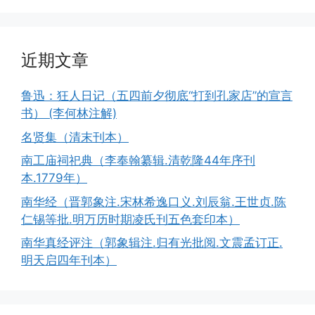
近期文章
鲁迅：狂人日记（五四前夕彻底“打到孔家店”的宣言
书） (李何林注解)
名贤集（清末刊本）
南工庙祠祀典（李奉翰纂辑.清乾隆44年序刊
本.1779年）
南华经（晋郭象注.宋林希逸口义.刘辰翁.王世贞.陈
仁锡等批.明万历时期凌氏刊五色套印本）
南华真经评注（郭象辑注.归有光批阅.文震孟订正.
明天启四年刊本）