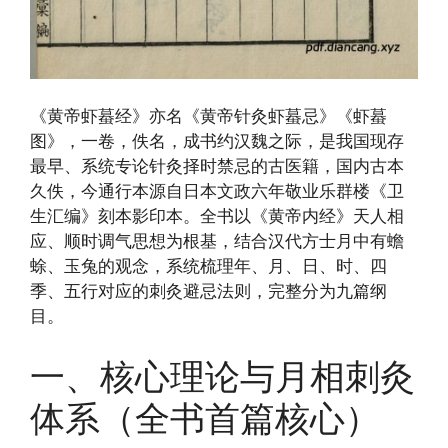
《黄帝虾蟇经》亦名《黄帝针灸虾蟇忌》《虾蟇
图》，一卷，佚名，成书约汉魏之际，是我国现存
最早、系统专论针灸择时禁忌的古医籍，国内古本
久佚，今通行本源自日本文政六年敬业乐群楼《卫
生汇编》刻本影印本。全书以《黄帝内经》天人相
应、顺时调气思想为根基，结合汉代方士月中有蟾
蜍、玉兔的观念，系统梳理年、月、日、时、四
季、五行对应的刺灸避忌法则，完整分为九篇纲
目。
一、核心理论与月相刺灸
体系（全书首篇核心）