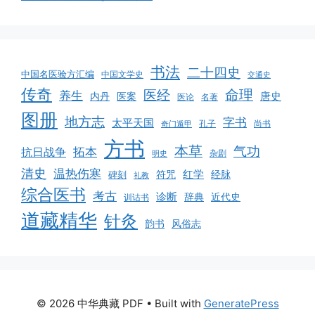
书法
二十四史
中国名医验方汇编
中国文学史
交通史
传奇
命理
医经
养生
唐史
医案
内丹
医论
名著
图册
地方志
字书
太平天国
孔子
尚书
奇门遁甲
方书
本草
气功
拓本
抗日战争
杂剧
明史
清史
温热伤寒
红学
经脉
碑刻
符咒
礼教
综合医书
考古
诊断
辞典
近代史
训诂书
道藏精华
针灸
韵书
风俗志
© 2026 中华典藏 PDF
• Built with
GeneratePress