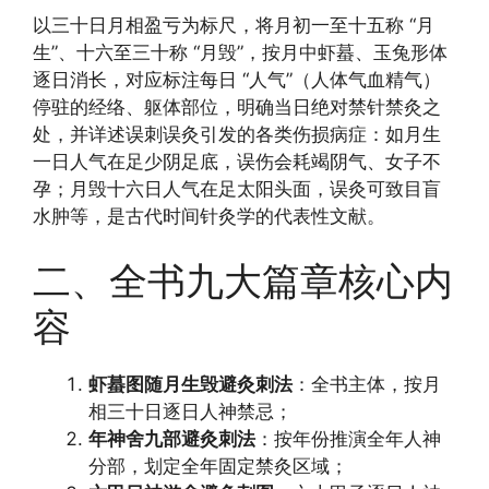
以三十日月相盈亏为标尺，将月初一至十五称 “月
生”、十六至三十称 “月毁”，按月中虾蟇、玉兔形体
逐日消长，对应标注每日 “人气”（人体气血精气）
停驻的经络、躯体部位，明确当日绝对禁针禁灸之
处，并详述误刺误灸引发的各类伤损病症：如月生
一日人气在足少阴足底，误伤会耗竭阴气、女子不
孕；月毁十六日人气在足太阳头面，误灸可致目盲
水肿等，是古代时间针灸学的代表性文献。
二、全书九大篇章核心内
容
虾蟇图随月生毁避灸刺法
：全书主体，按月
相三十日逐日人神禁忌；
年神舍九部避灸刺法
：按年份推演全年人神
分部，划定全年固定禁灸区域；