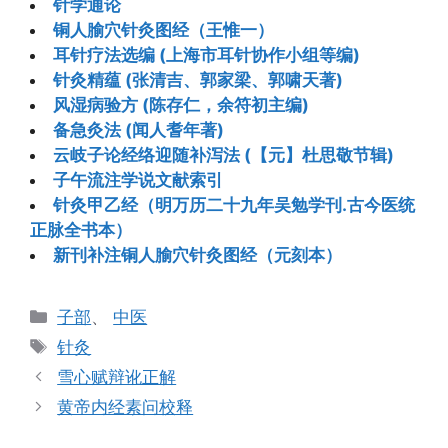
针学通论
铜人腧穴针灸图经（王惟一）
耳针疗法选编 (上海市耳针协作小组等编)
针灸精蕴 (张清吉、郭家梁、郭啸天著)
风湿病验方 (陈存仁，余符初主编)
备急灸法 (闻人耆年著)
云岐子论经络迎随补泻法 (【元】杜思敬节辑)
子午流注学说文献索引
针灸甲乙经（明万历二十九年吴勉学刊.古今医统
正脉全书本）
新刊补注铜人腧穴针灸图经（元刻本）
分
子部
、
中医
类
标
针灸
签
雪心赋辩讹正解
黄帝内经素问校释