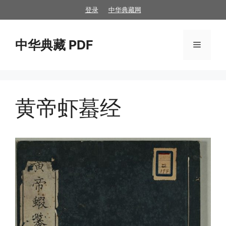
跳
登录
中华典藏网
至
内
中华典藏 PDF
容
菜
单
黄帝虾蟇经