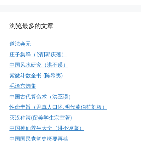
浏览最多的文章
道法会元
庄子集释（[清]郭庆藩）
中国风水研究（洪丕谟）
紫微斗数全书 (陈希夷)
毛泽东选集
中国古代算命术（洪丕谟）
性命圭旨（尹真人口述.明代黄伯符刻板）
灭汉种策(留美学生宗室著)
中国神仙养生大全（洪丕谟著）
中国国民党党史概要再稿