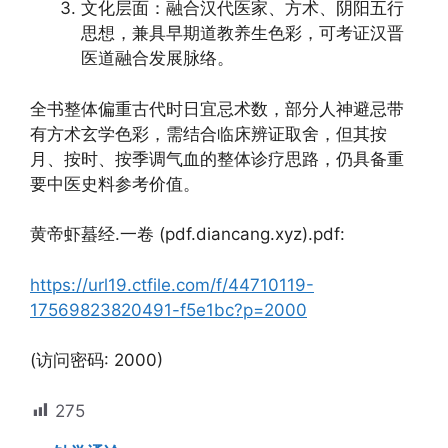
文化层面：融合汉代医家、方术、阴阳五行
思想，兼具早期道教养生色彩，可考证汉晋
医道融合发展脉络。
全书整体偏重古代时日宜忌术数，部分人神避忌带
有方术玄学色彩，需结合临床辨证取舍，但其按
月、按时、按季调气血的整体诊疗思路，仍具备重
要中医史料参考价值。
黄帝虾蟇经.一卷 (pdf.diancang.xyz).pdf:
https://url19.ctfile.com/f/44710119-
17569823820491-f5e1bc?p=2000
(访问密码: 2000)
275