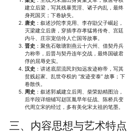
梁史
：主线为朱温出身黄巢义军，叛唐夺权
建立后梁，写其残暴荒淫、诸子内乱，最终
身死国灭；下卷缺失。
唐史
：叙述沙陀李克用、李存勖父子崛起，
灭梁建立后唐，穿插李存孝猛将传奇、宫廷
内斗、庄宗宠信伶人亡国等故事。
晋史
：聚焦石敬瑭割燕云十六州、借契丹兵
力称帝，后晋与契丹连年交战，最终国破君
俘的屈辱史实。
汉史
：讲述底层流民刘知远发迹称帝，写其
贫贱起家、乱世夺权的 “发迹变泰” 故事；下
卷散佚。
周史
：叙述郭威建立后周、柴荣励精图治，
后半段详细铺写赵匡胤早年征战、陈桥兵变
代周立宋的经过，多有美化宋太祖的笔墨。
三、内容思想与艺术特点