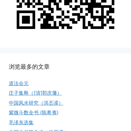
浏览最多的文章
道法会元
庄子集释（[清]郭庆藩）
中国风水研究（洪丕谟）
紫微斗数全书 (陈希夷)
毛泽东选集