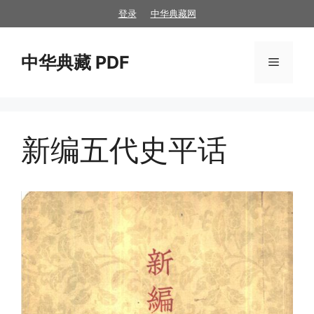
跳
登录
中华典藏网
至
内
中华典藏 PDF
容
菜
单
新编五代史平话