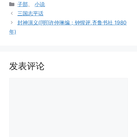
分
子部
、
小说
类
三国志平话
封神演义([明]许仲琳编；钟惺评,齐鲁书社 1980
年)
发表评论
评
论