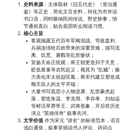
史料来源
：主体取材《旧五代史》《资治通
鉴》等正史，简化文言史料，转化为市井说
书口语，同时吸纳民间传说、野史轶事，情
节通俗直白，贴合底层听众阅读习惯。
核心主旨
客观揭露五代百年军阀混战、苛政盘剥、
兵祸连绵给百姓带来的深重苦难，描写流
离、饥荒、屠戮等乱世惨状；
宣扬天命正统观，将王朝更迭归于天意，
贬低黄巢等农民起义，视其为 “乱贼”；极
力美化宋太祖赵匡胤，将宋代建立塑造成
顺天应人的太平开端；
大量书写底层小人物逆袭、乱世豪杰起
落，塑造朱温、李克用、李存孝、刘知远
等鲜活草莽帝王、武将形象，开后世历史
演义 “英雄传奇” 叙事先河。
文学价值
作为宋元 “讲史” 的标准范本，语言
浅白通俗，叙事穿插说书人评论、诗词点