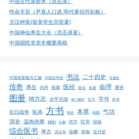
中国古代算命术（洪丕谟）
性命圭旨（尹真人口述.明代黄伯符刻板）
灭汉种策(留美学生宗室著)
中国神仙养生大全（洪丕谟著）
中国国民党党史概要再稿
书法
二十四史
中国名医验方汇编
中国文学史
交通史
传奇
命理
医经
养生
唐史
医案
内丹
医论
名著
图册
地方志
字书
太平天国
孔子
尚书
奇门遁甲
方书
本草
气功
拓本
抗日战争
杂剧
明史
清史
温热伤寒
红学
经脉
碑刻
符咒
礼教
综合医书
考古
诊断
辞典
近代史
训诂书