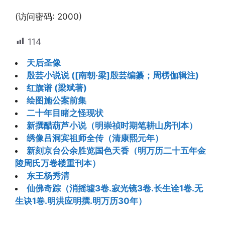
(访问密码: 2000)
114
天后圣像
殷芸小说说 ([南朝·梁]殷芸编纂；周楞伽辑注)
红旗谱 (梁斌著)
绘图施公案前集
二十年目睹之怪现状
新撰醋葫芦小说（明崇祯时期笔耕山房刊本）
绣像吕洞宾祖师全传（清康熙元年）
新刻京台公余胜览国色天香（明万历二十五年金
陵周氏万卷楼重刊本）
东王杨秀清
仙佛奇踪（消摇墟3卷.寂光镜3卷.长生诠1卷.无
生诀1卷.明洪应明撰.明万历30年）