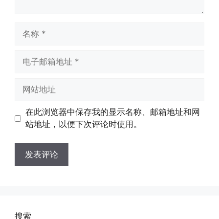
名
称
电
子
邮
网
箱
站
地
地
在此浏览器中保存我的显示名称、邮箱地址和网
址
址
站地址，以便下次评论时使用。
搜索