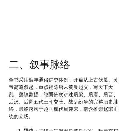
二、叙事脉络
全书采用编年通俗讲史体例，开篇从上古伏羲、黄
帝简略叙起，重点铺陈唐末黄巢起义，写天下大
乱、藩镇割据，继而依次讲述后梁、后唐、后晋、
后汉、后周五代王朝交替、战乱纷争的完整历史脉
络，最终落脚于赵匡胤代周建宋，暗含推崇赵宋正
统的立场。