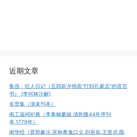
近期文章
鲁迅：狂人日记（五四前夕彻底“打到孔家店”的宣言
书） (李何林注解)
名贤集（清末刊本）
南工庙祠祀典（李奉翰纂辑.清乾隆44年序刊
本.1779年）
南华经（晋郭象注.宋林希逸口义.刘辰翁.王世贞.陈