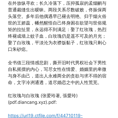
在外放纵寻欢；长久冷落下，压抑孤寂的孟烟鹂与
普通裁缝生出暧昧。两段关系尽数破败，佟振保两
头落空。多年后他偶遇早已褪去明艳、归于烟火俗
世的王娇蕊，幡然醒悟自己终身困在欲望与世俗规
矩的拉扯里，永远得不到满足：娶了红玫瑰，热烈
终褪成墙上蚊子血，白玫瑰仍是遥不可及的月光；
娶了白玫瑰，平淡沦为衣襟饭黏子，红玫瑰只剩心
口朱砂痣。
全书借三段情感悲剧，撕开旧时代男权社会下男性
自私摇摆的内心，写尽女性在情爱、婚姻里的卑微
与身不由己，道出人永难两全的贪欲与求不得的宿
命，文字冷冽通透，道尽婚恋之中的人性荒芜。
红玫瑰与白玫瑰 (张爱玲著, 張愛玲)
(pdf.diancang.xyz).pdf:
https://url19.ctfile.com/f/44710119-