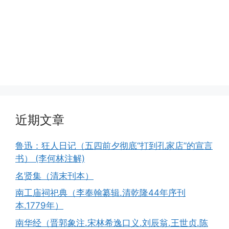
近期文章
鲁迅：狂人日记（五四前夕彻底“打到孔家店”的宣言
书） (李何林注解)
名贤集（清末刊本）
南工庙祠祀典（李奉翰纂辑.清乾隆44年序刊
本.1779年）
南华经（晋郭象注.宋林希逸口义.刘辰翁.王世贞.陈