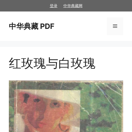
跳
登录
中华典藏网
至
内
中华典藏 PDF
容
菜
单
红玫瑰与白玫瑰