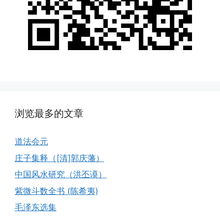
浏览最多的文章
道法会元
庄子集释（[清]郭庆藩）
中国风水研究（洪丕谟）
紫微斗数全书 (陈希夷)
毛泽东选集