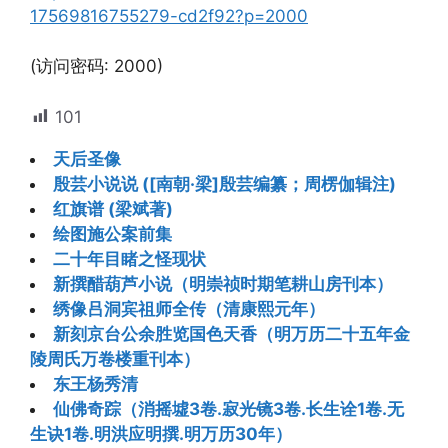
17569816755279-cd2f92?p=2000
(访问密码: 2000)
101
天后圣像
殷芸小说说 ([南朝·梁]殷芸编纂；周楞伽辑注)
红旗谱 (梁斌著)
绘图施公案前集
二十年目睹之怪现状
新撰醋葫芦小说（明崇祯时期笔耕山房刊本）
绣像吕洞宾祖师全传（清康熙元年）
新刻京台公余胜览国色天香（明万历二十五年金
陵周氏万卷楼重刊本）
东王杨秀清
仙佛奇踪（消摇墟3卷.寂光镜3卷.长生诠1卷.无
生诀1卷.明洪应明撰.明万历30年）