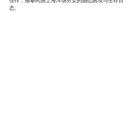
佳作，描摹民国上海洋场男女的婚恋困境与生存百
态。