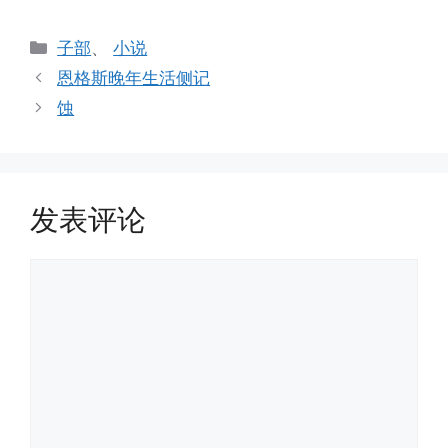
分
子部
、
小说
类
恩格斯晚年生活侧记
蚀
发表评论
评
论