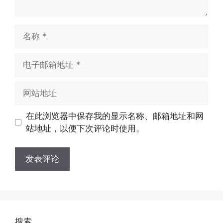
名
称
电
子
邮
网
箱
站
地
地
在此浏览器中保存我的显示名称、邮箱地址和网
址
址
站地址，以便下次评论时使用。
搜索