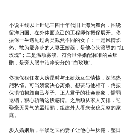
小说主线以上世纪三四十年代旧上海为舞台，围绕
留洋归国、在外体面克己的工程师佟振保展开。佟
振保一生遇见过两类截然不同的女子：一是风情炽
热、敢为爱奔赴的人妻王娇蕊，是他心头滚烫的 “红
玫瑰”；二是温顺寡淡、符合世俗婚配标准的孟烟
鹂，是旁人眼中洁净安分的 “白玫瑰”。
佟振保租住友人房屋时与王娇蕊互生情愫，深陷热
烈私情。可当娇蕊决心离婚、想要与他相守，佟振
保惧怕损毁自己孝子、正人君子的社会形象，懦弱
退缩，狠心斩断这段感情。之后顺从家人安排，迎
娶毫无灵气的孟烟鹂，组建外人看来安稳完整的家
庭。
步入婚姻后，平淡乏味的妻子让他心生厌倦，整日