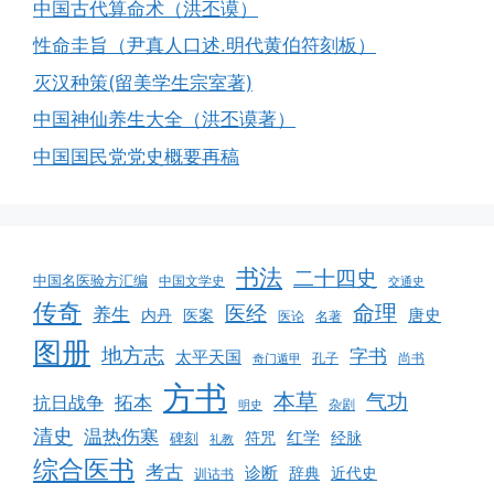
中国古代算命术（洪丕谟）
性命圭旨（尹真人口述.明代黄伯符刻板）
灭汉种策(留美学生宗室著)
中国神仙养生大全（洪丕谟著）
中国国民党党史概要再稿
书法
二十四史
中国名医验方汇编
中国文学史
交通史
传奇
命理
医经
养生
唐史
医案
内丹
医论
名著
图册
地方志
字书
太平天国
孔子
尚书
奇门遁甲
方书
本草
气功
拓本
抗日战争
杂剧
明史
清史
温热伤寒
红学
经脉
碑刻
符咒
礼教
综合医书
考古
诊断
辞典
近代史
训诂书