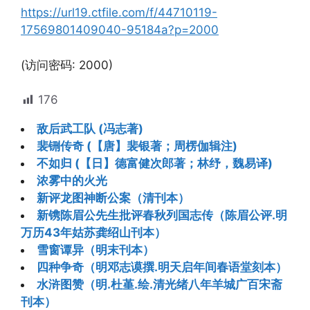
https://url19.ctfile.com/f/44710119-
17569801409040-95184a?p=2000
(访问密码: 2000)
176
敌后武工队 (冯志著)
裴铏传奇 (【唐】裴银著；周楞伽辑注)
不如归 (【日】德富健次郎著；林纾，魏易译)
浓雾中的火光
新评龙图神断公案（清刊本）
新镌陈眉公先生批评春秋列国志传（陈眉公评.明
万历43年姑苏龚绍山刊本）
雪窗谭异（明末刊本）
四种争奇（明邓志谟撰.明天启年间春语堂刻本）
水浒图赞（明.杜堇.绘.清光绪八年羊城广百宋斋
刊本）