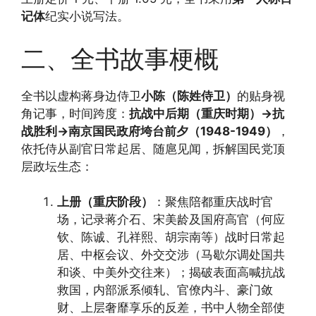
记体
纪实小说写法。
二、全书故事梗概
全书以虚构蒋身边侍卫
小陈（陈姓侍卫）
的贴身视
角记事，时间跨度：
抗战中后期（重庆时期）→抗
战胜利→南京国民政府垮台前夕（1948-1949）
，
依托侍从副官日常起居、随扈见闻，拆解国民党顶
层政坛生态：
上册（重庆阶段）
：聚焦陪都重庆战时官
场，记录蒋介石、宋美龄及国府高官（何应
钦、陈诚、孔祥熙、胡宗南等）战时日常起
居、中枢会议、外交交涉（马歇尔调处国共
和谈、中美外交往来）；揭破表面高喊抗战
救国，内部派系倾轧、官僚内斗、豪门敛
财、上层奢靡享乐的反差，书中人物全部使