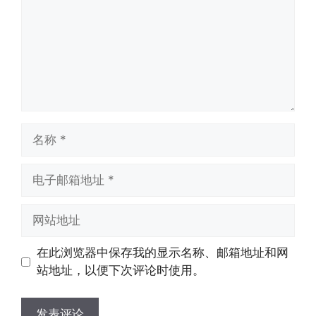
名
称
电
子
邮
网
箱
站
地
地
在此浏览器中保存我的显示名称、邮箱地址和网
址
址
站地址，以便下次评论时使用。