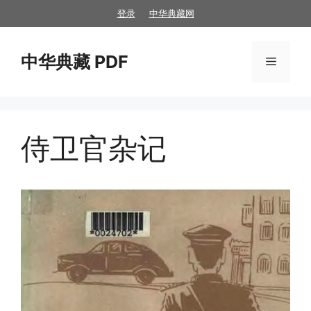
跳
登录
中华典藏网
至
内
中华典藏 PDF
容
菜
单
侍卫官杂记