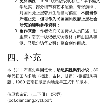
史料属性
：1980 版出版说明标注：本书偏文
学纪实，部分细节有艺术渲染、夸张演绎，
对国民党上层奢靡生活描写偏重，
不能当作
严谨正史，但可作为民国国民政府上层社会
研究的辅助参考资料
；
创作来源
：作者依托民国侍从人员口述、驻
重庆 / 南京一线记者采访素材（庐山国共和
谈、马歇尔访华史料）整合创作而成。
四、补充
本书并非严谨史料回忆录，是
纪实性讽刺小说
，80
年代初国内多地（福建、吉林、甘肃）相继跟风再
版，1980 云南初版是内地最早正式刊印版本。
侍卫官杂记 （上下册） (宋乔)
(pdf.diancang.xyz).pdf: