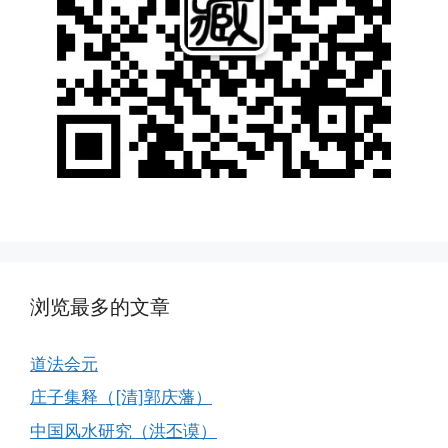
浏览最多的文章
道法会元
庄子集释（[清]郭庆藩）
中国风水研究（洪丕谟）