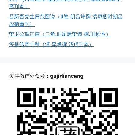
斋刊本）
吕新吾先生闺范图说（4卷.明吕坤撰.清康熙时期吕
应菊重刊）
李卫公望江南（二卷.旧题唐李靖.撰.旧钞本）
笠翁传奇十种（清.李渔撰.清代刊本）
关注微信公众号：
gujidiancang