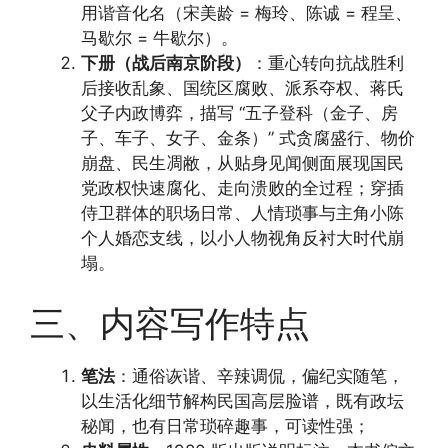
用谐音化名（宋美龄 = 梅玲、陈诚 = 程呈、
马歇尔 = 牛歇尔）。
下册（战后南京阶段）
：重心转向抗战胜利
后接收乱象、国统区腐败、派系夺权、蒋氏
父子内政博弈，描写 “五子登科（金子、房
子、车子、女子、金条）” 式贪腐盛行、物价
崩盘、民生凋敝，从贴身见闻侧面展现国民
党政权快速腐化、走向溃败的全过程；穿插
侍卫群体的职场日常、人情琐事与主角小陈
个人婚恋支线，以小人物视角反衬大时代崩
塌。
三、内容写作特点
笔法
：通俗诙谐、辛辣调侃，偏纪实随笔，
以生活化细节解构民国高层脸谱，既有政坛
秘闻，也有日常琐碎趣事，可读性强；