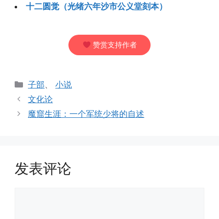
十二圆觉（光绪六年沙市公义堂刻本）
赞赏支持作者
分
子部
、
小说
类
文化论
魔窟生涯：一个军统少将的自述
发表评论
评
论