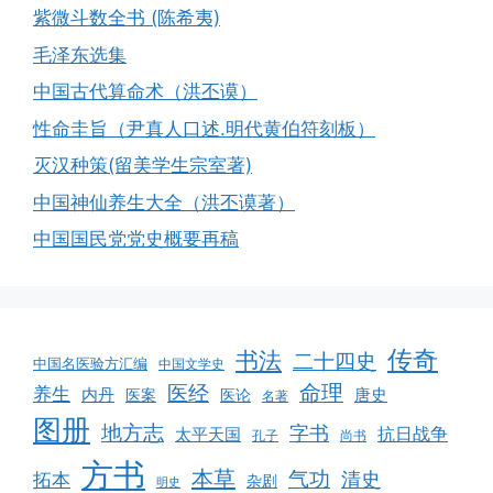
紫微斗数全书 (陈希夷)
毛泽东选集
中国古代算命术（洪丕谟）
性命圭旨（尹真人口述.明代黄伯符刻板）
灭汉种策(留美学生宗室著)
中国神仙养生大全（洪丕谟著）
中国国民党党史概要再稿
传奇
书法
二十四史
中国名医验方汇编
中国文学史
命理
医经
养生
内丹
唐史
医案
医论
名著
图册
地方志
字书
抗日战争
太平天国
孔子
尚书
方书
本草
气功
清史
拓本
杂剧
明史