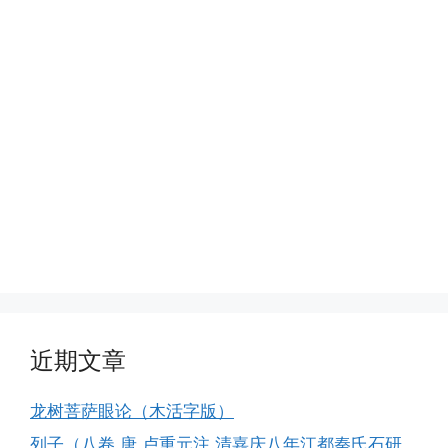
近期文章
龙树菩萨眼论（木活字版）
列子（八卷.唐.卢重元注.清嘉庆八年江都秦氏石研