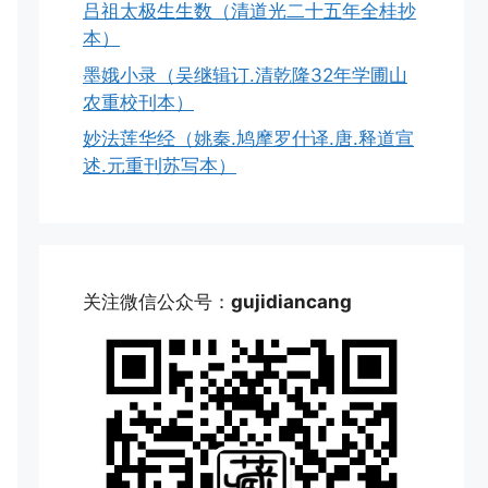
吕祖太极生生数（清道光二十五年全桂抄
本）
墨娥小录（吴继辑订.清乾隆32年学圃山
农重校刊本）
妙法莲华经（姚秦.鸠摩罗什译.唐.释道宣
述.元重刊苏写本）
关注微信公众号：
gujidiancang