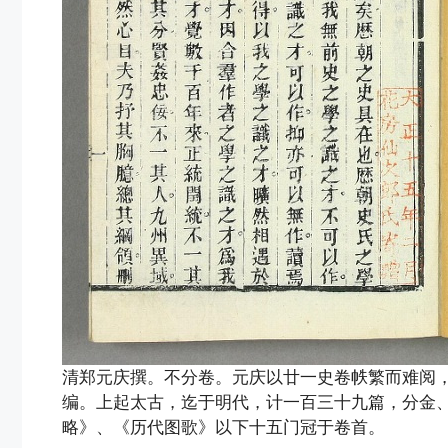
清郑元庆撰。不分卷。元庆以廿一史卷帙繁而难阅，乃
编。上起太古，迄于明代，计一百三十九篇，分金
略》、《历代图歌》以下十五门冠于卷首。