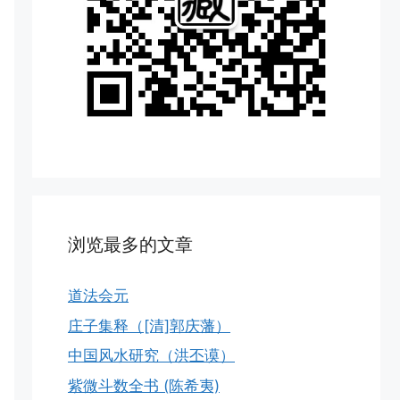
浏览最多的文章
道法会元
庄子集释（[清]郭庆藩）
中国风水研究（洪丕谟）
紫微斗数全书 (陈希夷)