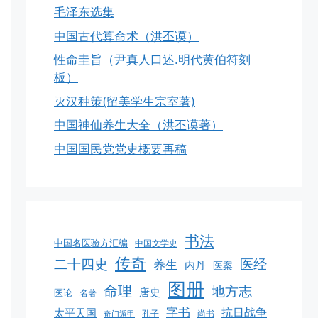
毛泽东选集
中国古代算命术（洪丕谟）
性命圭旨（尹真人口述.明代黄伯符刻
板）
灭汉种策(留美学生宗室著)
中国神仙养生大全（洪丕谟著）
中国国民党党史概要再稿
书法
中国名医验方汇编
中国文学史
传奇
二十四史
医经
养生
内丹
医案
图册
命理
地方志
唐史
医论
名著
字书
抗日战争
太平天国
孔子
尚书
奇门遁甲