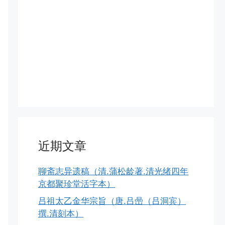
近期文章
聊斋志异遗稿（清.蒲松龄著.清光绪四年
京都聚珍堂活字本）
吕祖太乙金华宗旨（唐.吕喦（吕洞宾）
撰.清刻本）