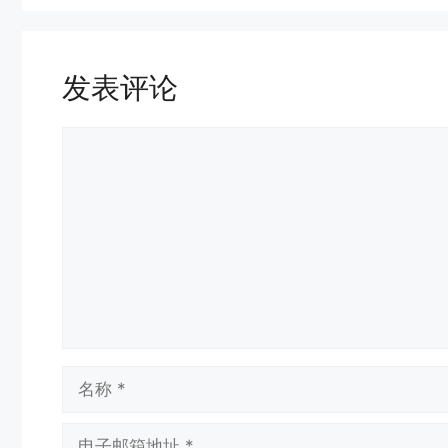
发表评论
评
论
名
称
电