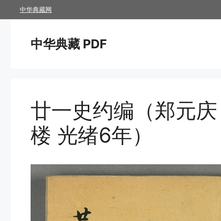
跳
中华典藏网
至
内
中华典藏 PDF
容
廿一史约编（郑元庆 
楼 光绪6年）