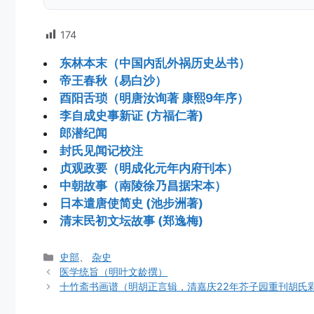
174
东林本末（中国内乱外祸历史丛书）
帝王春秋（易白沙）
酉阳舌琐（明唐汝询著 康熙9年序）
李自成史事新证 (方福仁著)
郎潜纪闻
封氏见闻记校注
贞观政要（明成化元年内府刊本）
中朝故事（南陵徐乃昌据宋本）
日本遣唐使简史 (池步洲著)
清末民初文坛故事 (郑逸梅)
分
史部
、
杂史
类
医学统旨（明叶文龄撰）
十竹斋书画谱（明胡正言辑，清嘉庆22年芥子园重刊胡氏