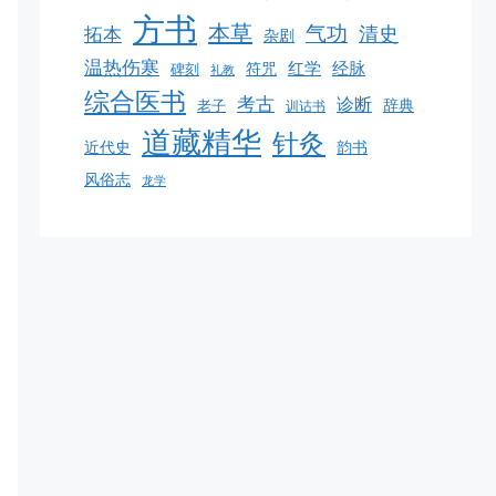
方书
本草
气功
清史
拓本
杂剧
温热伤寒
红学
经脉
碑刻
符咒
礼教
综合医书
考古
诊断
老子
辞典
训诂书
道藏精华
针灸
韵书
近代史
风俗志
龙学