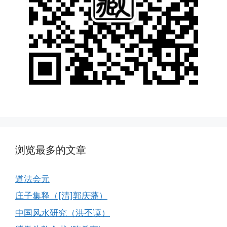
浏览最多的文章
道法会元
庄子集释（[清]郭庆藩）
中国风水研究（洪丕谟）