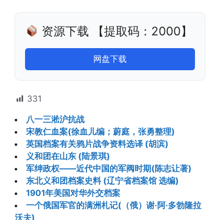
资源下载 【提取码：2000】
网盘下载
331
八一三淞沪抗战
宋教仁血案(徐血儿编；蔚庭，张勇整理)
英国档案有关鸦片战争资料选译 (胡滨)
义和团在山东 (陆景琪)
军绅政权——近代中国的军阀时期(陈志让著)
东北义和团档案史料 (辽宁省档案馆 选编)
1901年美国对华外交档案
一个俄国军官的满洲札记(（俄）谢·阿·多勃隆拉
沃夫)