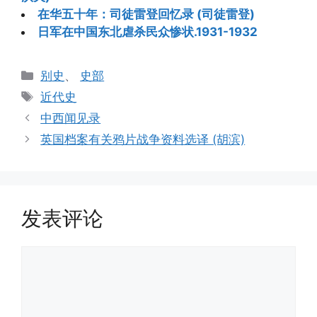
在华五十年：司徒雷登回忆录 (司徒雷登)
日军在中国东北虐杀民众惨状.1931-1932
分
别史
、
史部
类
标
近代史
签
中西闻见录
英国档案有关鸦片战争资料选译 (胡滨)
发表评论
评
论