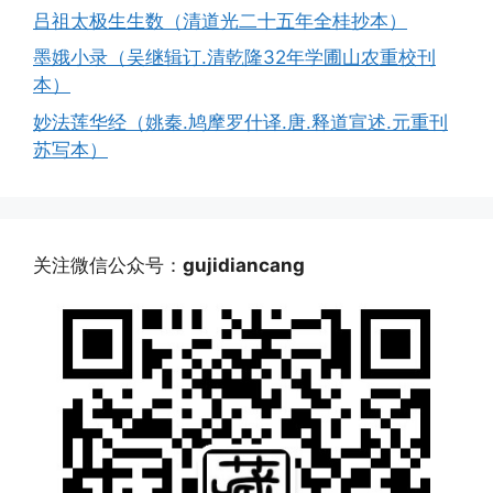
吕祖太极生生数（清道光二十五年全桂抄本）
墨娥小录（吴继辑订.清乾隆32年学圃山农重校刊
本）
妙法莲华经（姚秦.鸠摩罗什译.唐.释道宣述.元重刊
苏写本）
关注微信公众号：
gujidiancang