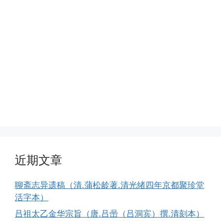
近期文章
聊斋志异遗稿（清.蒲松龄著.清光绪四年京都聚珍堂
活字本）
吕祖太乙金华宗旨（唐.吕喦（吕洞宾）撰.清刻本）