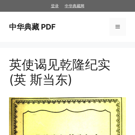
跳
登录
中华典藏网
至
内
中华典藏 PDF
容
菜
单
英使谒见乾隆纪实
(英 斯当东)