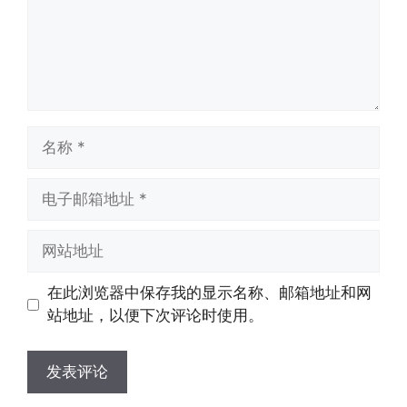
名
称
电
子
邮
网
箱
站
地
地
在此浏览器中保存我的显示名称、邮箱地址和网
址
址
站地址，以便下次评论时使用。