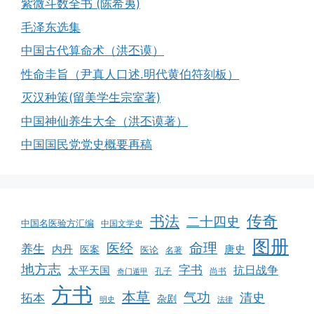
紫微斗数全书 (陈希夷)
毛泽东选集
中国古代算命术（洪丕谟）
性命圭旨（尹真人口述.明代黄伯符刻板）
灭汉种策(留美学生宗室著)
中国神仙养生大全（洪丕谟著）
中国国民党党史概要再稿
书法
传奇
二十四史
中国名医验方汇编
中国文学史
图册
命理
医经
养生
内丹
唐史
医案
医论
名著
地方志
字书
抗日战争
太平天国
孔子
尚书
奇门遁甲
方书
本草
气功
清史
拓本
杂剧
明史
法律