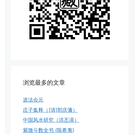
浏览最多的文章
道法会元
庄子集释（[清]郭庆藩）
中国风水研究（洪丕谟）
紫微斗数全书 (陈希夷)