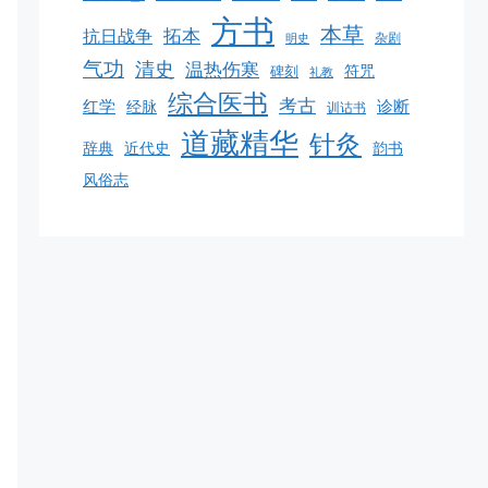
方书
本草
拓本
抗日战争
杂剧
明史
气功
清史
温热伤寒
碑刻
符咒
礼教
综合医书
考古
红学
诊断
经脉
训诂书
道藏精华
针灸
韵书
辞典
近代史
风俗志