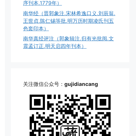
序刊本.1779年）
南华经（晋郭象注.宋林希逸口义.刘辰翁.
王世贞.陈仁锡等批.明万历时期凌氏刊五
色套印本）
南华真经评注（郭象辑注.归有光批阅.文
震孟订正.明天启四年刊本）
关注微信公众号：
gujidiancang