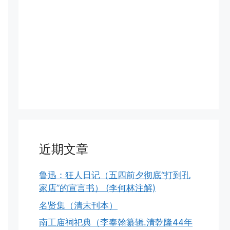
近期文章
鲁迅：狂人日记（五四前夕彻底“打到孔
家店”的宣言书） (李何林注解)
名贤集（清末刊本）
南工庙祠祀典（李奉翰纂辑.清乾隆44年