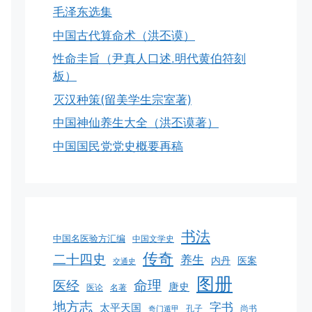
毛泽东选集
中国古代算命术（洪丕谟）
性命圭旨（尹真人口述.明代黄伯符刻
板）
灭汉种策(留美学生宗室著)
中国神仙养生大全（洪丕谟著）
中国国民党党史概要再稿
书法
中国名医验方汇编
中国文学史
传奇
二十四史
养生
医案
内丹
交通史
图册
命理
医经
唐史
医论
名著
地方志
字书
太平天国
孔子
尚书
奇门遁甲