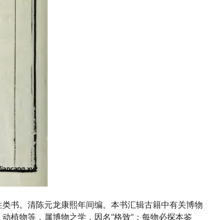
性类书。清陈元龙康熙年间编。本书汇辑古籍中有关博物
动植物等，属博物之学，因名“格致”；每物必探本鉴