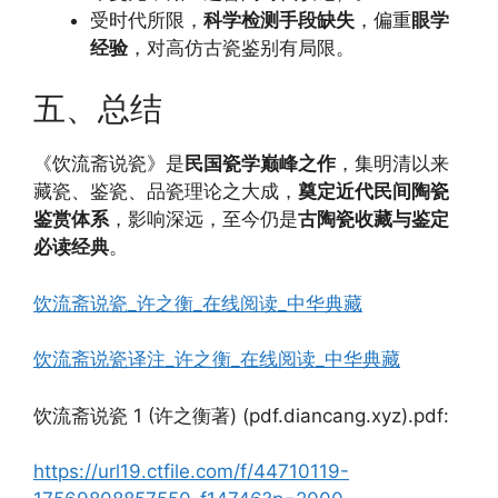
受时代所限，
科学检测手段缺失
，偏重
眼学
经验
，对高仿古瓷鉴别有局限。
五、总结
《饮流斋说瓷》是
民国瓷学巅峰之作
，集明清以来
藏瓷、鉴瓷、品瓷理论之大成，
奠定近代民间陶瓷
鉴赏体系
，影响深远，至今仍是
古陶瓷收藏与鉴定
必读经典
。
饮流斋说瓷_许之衡_在线阅读_中华典藏
饮流斋说瓷译注_许之衡_在线阅读_中华典藏
饮流斋说瓷 1 (许之衡著) (pdf.diancang.xyz).pdf:
https://url19.ctfile.com/f/44710119-