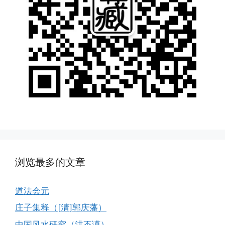
浏览最多的文章
道法会元
庄子集释（[清]郭庆藩）
中国风水研究（洪丕谟）