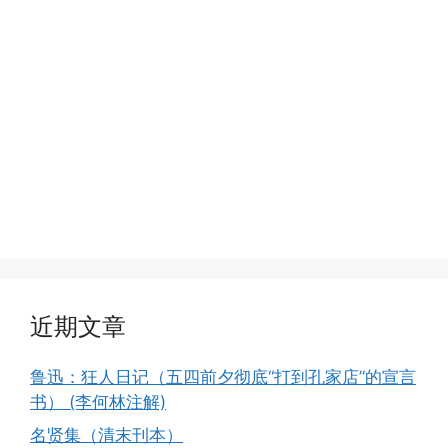
近期文章
鲁迅：狂人日记（五四前夕彻底“打到孔家店”的宣言
书） (李何林注解)
名贤集（清末刊本）