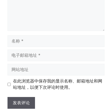
名
称
电
子
邮
网
箱
站
地
地
在此浏览器中保存我的显示名称、邮箱地址和网
址
址
站地址，以便下次评论时使用。