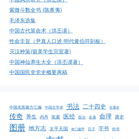
紫微斗数全书 (陈希夷)
毛泽东选集
中国古代算命术（洪丕谟）
性命圭旨（尹真人口述.明代黄伯符刻板）
灭汉种策(留美学生宗室著)
中国神仙养生大全（洪丕谟著）
中国国民党党史概要再稿
书法
二十四史
中国名医验方汇编
中国文学史
交通史
传奇
命理
医经
养生
唐史
医案
内丹
医论
名著
图册
地方志
字书
太平天国
孔子
尚书
奇门遁甲