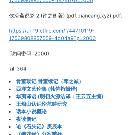
17569808857550-f14746?p=2000
饮流斋说瓷 2 (许之衡著) (pdf.diancang.xyz).pdf:
https://url19.ctfile.com/f/44710119-
17569808857559-4d04a9?p=2000
(访问密码: 2000)
364
骨董琐记 骨董续记（邓之诚）
西洋文艺论集 (韩侍桁辑译)
华夷译语 (明初火源洁译；王云五主编)
王船山认识论范畴研究
话本小说概论
夜读偶记
论《石头记》庚辰本
《镜花缘》分案辩疑