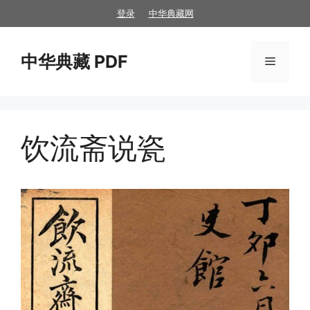
跳
登录
中华典藏网
至
内
中华典藏 PDF
容
菜
单
饮流斋说瓷