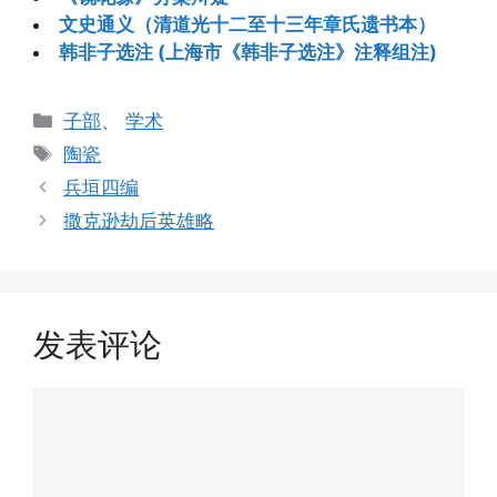
文史通义（清道光十二至十三年章氏遗书本）
韩非子选注 (上海市《韩非子选注》注释组注)
分
子部
、
学术
类
标
陶瓷
签
兵垣四编
撒克逊劫后英雄略
发表评论
评
论