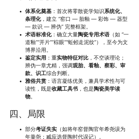
体系化奠基
：首次将零散瓷学知识
系统化、
条理化
，建立 “窑口 — 胎釉 — 彩饰 — 器型
— 款识 — 辨伪” 完整框架。
术语标准化
：确立大量
陶瓷专用术语
（如 “一
道釉”“开片”“棕眼”“蚯蚓走泥纹”），至今为文
博界沿用。
鉴定实用
：重
实物特征对比
，不空谈理论；
辨伪一章尤精，强调
观胎、看釉、察彩、审
款、识工
综合判断。
雅俗共赏
：语言凝练优美，兼具学术性与可
读性，既是
收藏工具书
，也是
陶瓷美学读
物
。
四、局限
部分
考证失实
（如将年窑督陶官年希尧误为
年羹尧；臧应选督陶时代误记）。