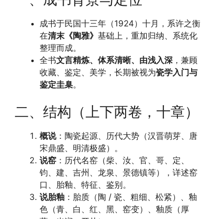
成书于民国十三年（1924）十月，系许之衡
在
清末《陶雅》
基础上，重加归纳、系统化
整理而成。
全书
文言精炼、体系清晰、由浅入深
，兼顾
收藏、鉴定、美学，长期被视为
瓷学入门与
鉴定圭臬
。
二、结构（上下两卷，十章）
概说
：陶瓷起源、历代大势（汉晋萌芽、唐
宋鼎盛、明清极盛）。
说窑
：历代名窑（柴、汝、官、哥、定、
钧、建、吉州、龙泉、景德镇等），详述窑
口、胎釉、特征、鉴别。
说胎釉
：胎质（陶 / 瓷、粗细、松紧）、釉
色（青、白、红、黑、窑变）、釉质（厚