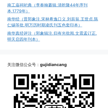
南工庙祠祀典（李奉翰纂辑.清乾隆44年序刊
本.1779年）
南华经（晋郭象注.宋林希逸口义.刘辰翁.王世贞.陈
仁锡等批.明万历时期凌氏刊五色套印本）
南华真经评注（郭象辑注.归有光批阅.文震孟订正.
明天启四年刊本）
关注微信公众号：
gujidiancang