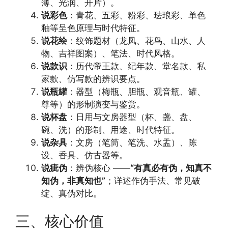
薄、光润、开片）。
说彩色
：青花、五彩、粉彩、珐琅彩、单色
釉等呈色原理与时代特征。
说花绘
：纹饰题材（龙凤、花鸟、山水、人
物、吉祥图案）、笔法、时代风格。
说款识
：历代帝王款、纪年款、堂名款、私
家款、仿写款的辨识要点。
说瓶罐
：器型（梅瓶、胆瓶、观音瓶、罐、
尊等）的形制演变与鉴赏。
说杯盘
：日用与文房器型（杯、盏、盘、
碗、洗）的形制、用途、时代特征。
说杂具
：文房（笔筒、笔洗、水盂）、陈
设、香具、仿古器等。
说疵伪
：辨伪核心 ——
“有真必有伪，知真不
知伪，非真知也”
；详述作伪手法、常见破
绽、真伪对比。
三、核心价值