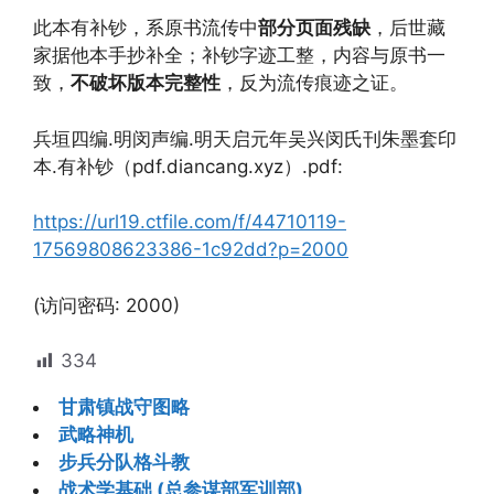
此本有补钞，系原书流传中
部分页面残缺
，后世藏
家据他本手抄补全；补钞字迹工整，内容与原书一
致，
不破坏版本完整性
，反为流传痕迹之证。
兵垣四编.明闵声编.明天启元年吴兴闵氏刊朱墨套印
本.有补钞（pdf.diancang.xyz）.pdf:
https://url19.ctfile.com/f/44710119-
17569808623386-1c92dd?p=2000
(访问密码: 2000)
334
甘肃镇战守图略
武略神机
步兵分队格斗教
战术学基础 (总参谋部军训部)