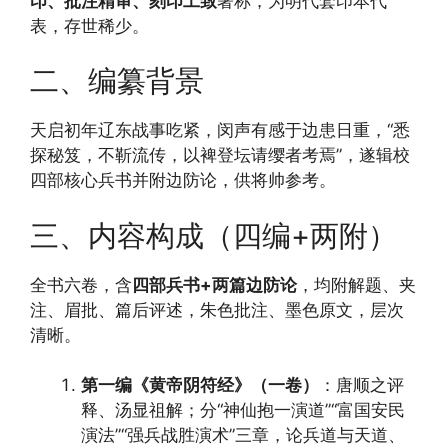
印、批注精审、刻印工致
著称，为明代套印本代
表，存世稀少。
二、编纂背景
天启初年辽东战事吃紧，闵声有感于边患日重，“悉
探秘笈，不靳流传，以裨登坛请缨者考焉”，遂辑校
四部核心兵书并附边防论，供将帅参考。
三、内容构成（四编+两附）
全书六卷，含
四部兵书+两篇边防论
，均附解题、夹
注、眉批、篇后评述，朱色批注、墨色原文，层次
清晰。
第一编《黄帝阴符经》（一卷）
：唐顺之评
释、汤显祖解；分“神仙抱一演道”“富国安民
演法”“强兵战胜演术”三章，论兵道与天道、