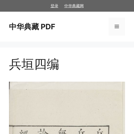
跳
登录
中华典藏网
至
内
中华典藏 PDF
容
菜
单
兵垣四编