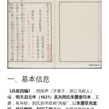
一、基本信息
《兵垣四编》
，明闵声（字襄子，浙江乌程人）
编；
明天启元年（1621）吴兴闵氏朱墨套印本
，五
册，有补钞。闵氏刻书世称“闵板”，以
朱墨双色套