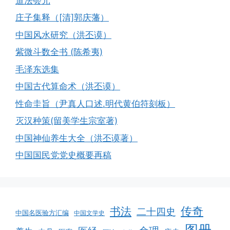
道法会元
庄子集释（[清]郭庆藩）
中国风水研究（洪丕谟）
紫微斗数全书 (陈希夷)
毛泽东选集
中国古代算命术（洪丕谟）
性命圭旨（尹真人口述.明代黄伯符刻板）
灭汉种策(留美学生宗室著)
中国神仙养生大全（洪丕谟著）
中国国民党党史概要再稿
书法
传奇
二十四史
中国名医验方汇编
中国文学史
图册