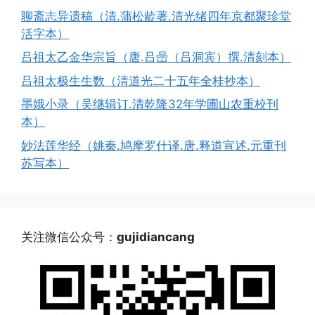
聊斋志异遗稿（清.蒲松龄著.清光绪四年京都聚珍堂
活字本）
吕祖太乙金华宗旨（唐.吕喦（吕洞宾）撰.清刻本）
吕祖太极生生数（清道光二十五年全桂抄本）
墨娥小录（吴继辑订.清乾隆32年学圃山农重校刊
本）
妙法莲华经（姚秦.鸠摩罗什译.唐.释道宣述.元重刊
苏写本）
关注微信公众号：
gujidiancang