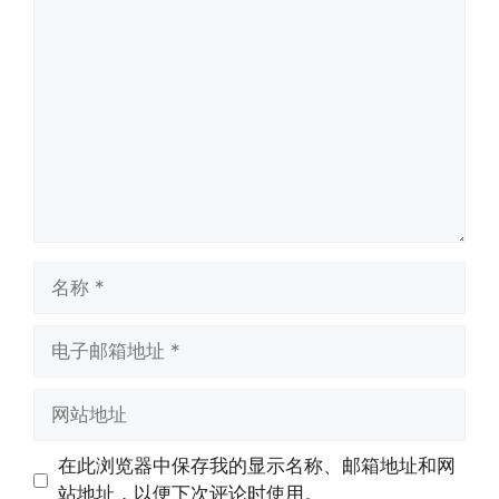
评
论
名
称
电
子
邮
网
箱
站
地
地
在此浏览器中保存我的显示名称、邮箱地址和网
址
址
站地址，以便下次评论时使用。