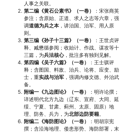
人事之关联。
第二编《黄石公素书》（一卷）
：宋张商英
参注；含原始、正道、求人之志等六章，强
调
道德为兵之本
，讲治国、治军、用人原
则。
第三编《孙子十三篇》（一卷）
：王世贞评
释、臧懋循参阅；收始计、作战、谋攻等十
三篇，为
兵法核心
，批注多有独到见解。
第四编《吴子六篇》（一卷）
：王士骐评
释；含图国、料敌、治兵、论将、应变、励
士，重
实战与治军
，强调内修文德、外治武
备。
附编一《九边图论》（一卷）
：明许论撰；
详述明代北方九边（辽东、宣府、大同、延
绥、宁夏、甘肃、蓟州、太原、固原）地
理、防务、兵力，为
北部边防要籍
。
附编二《海防图论》（一卷）
：明胡宗宪
撰；含沿海地理、倭患形势、海防部署，末