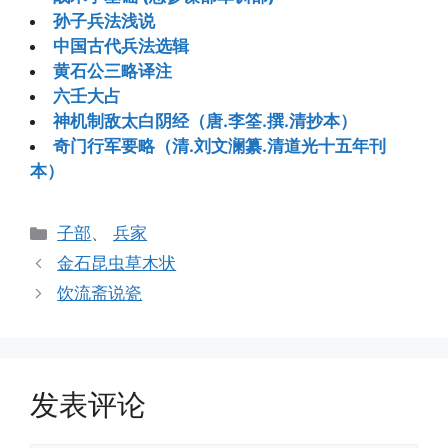
孙子兵法浅说
中国古代兵法选辑
黄石公三略译注
六壬大占
神机制敌太白阴经（唐.李筌.撰.清抄本）
奇门行军要略（清.刘文澜纂.清道光十五年刊
本）
分
子部
、
兵家
类
金石昆虫草木状
饮流斋说瓷
发表评论