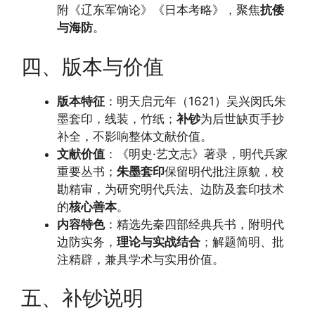
附《辽东军饷论》《日本考略》，聚焦
抗倭
与海防
。
四、版本与价值
版本特征
：明天启元年（1621）吴兴闵氏朱
墨套印，线装，竹纸；
补钞
为后世缺页手抄
补全，不影响整体文献价值。
文献价值
：《明史·艺文志》著录，明代兵家
重要丛书；
朱墨套印
保留明代批注原貌，校
勘精审，为研究明代兵法、边防及套印技术
的
核心善本
。
内容特色
：精选先秦四部经典兵书，附明代
边防实务，
理论与实战结合
；解题简明、批
注精辟，兼具学术与实用价值。
五、补钞说明