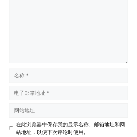
论
名
称
电
子
邮
网
箱
站
地
地
在此浏览器中保存我的显示名称、邮箱地址和网
址
址
站地址，以便下次评论时使用。