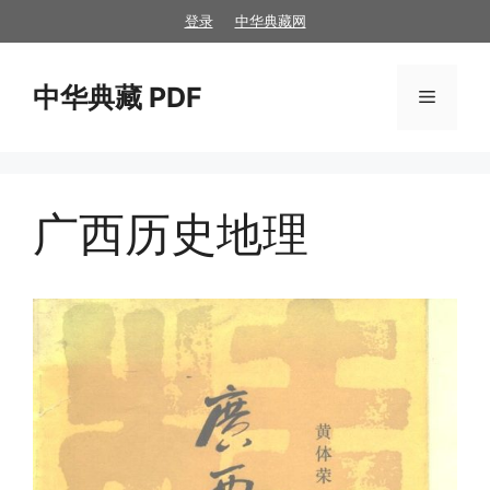
跳
登录
中华典藏网
至
内
中华典藏 PDF
容
菜
单
广西历史地理