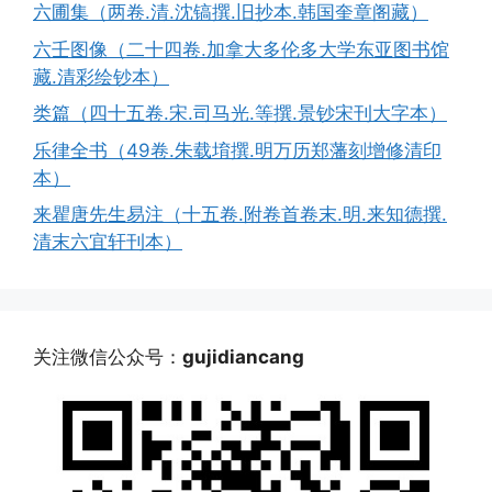
六圃集（两卷.清.沈镐撰.旧抄本.韩国奎章阁藏）
六壬图像（二十四卷.加拿大多伦多大学东亚图书馆
藏.清彩绘钞本）
类篇（四十五卷.宋.司马光.等撰.景钞宋刊大字本）
乐律全书（49卷.朱载堉撰.明万历郑藩刻增修清印
本）
来瞿唐先生易注（十五卷.附卷首卷末.明.来知德撰.
清末六宜轩刊本）
关注微信公众号：
gujidiancang