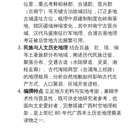
位置，重点考释郁林郡、合浦郡、晋兴郡
（古南宁）等关键古治故城旧址，订正多地
古城遗址方位，梳理中原建制制度在岭南落
地、辖区疆域伸缩变化，其中对南宁古晋兴
城、汉代马援南征行军地理、合浦古港地理
考证被后世地方志频繁引用。
民族与人文历史地理
结合百越、壮、瑶、侗
等土著族群分布地域，阐述历代民族迁徙、
聚落分布、交通古道（水陆驿道、灵渠、湘
桂走廊）、古代海陆商贸（合浦海上丝路）
的地理格局，分析自然地貌如何影响古代生
产方式、人口聚居、区域开发进程。
编撰特点
立足地方史料与实地考据，兼顾学
术性与普及性，既可供史地研究者参考，也
面向文史爱好者，完整搭建广西时空地理框
架，是上世纪 80 年代广西本土历史地理奠基
读物之一。