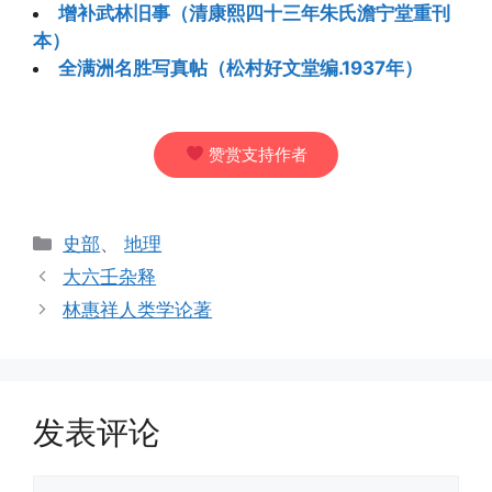
增补武林旧事（清康熙四十三年朱氏澹宁堂重刊
本）
全满洲名胜写真帖（松村好文堂编.1937年）
赞赏支持作者
分
史部
、
地理
类
大六壬杂释
林惠祥人类学论著
发表评论
评