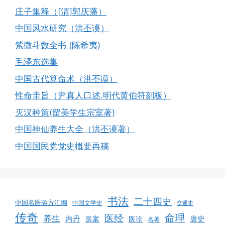
庄子集释（[清]郭庆藩）
中国风水研究（洪丕谟）
紫微斗数全书 (陈希夷)
毛泽东选集
中国古代算命术（洪丕谟）
性命圭旨（尹真人口述.明代黄伯符刻板）
灭汉种策(留美学生宗室著)
中国神仙养生大全（洪丕谟著）
中国国民党党史概要再稿
书法
二十四史
中国名医验方汇编
中国文学史
交通史
传奇
命理
医经
养生
内丹
唐史
医案
医论
名著