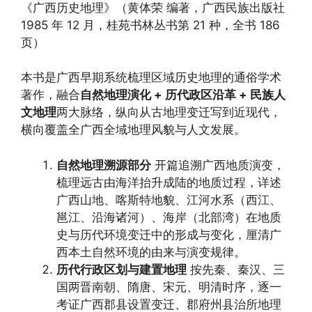
《广西历史地理》（黄体荣 编著，广西民族出版社
1985 年 12 月，桂苑书林丛书第 21 种，全书 186
页）
本书是广西早期系统梳理区域历史地理的通俗学术
著作，融合
自然地理演化 + 历代政区沿革 + 民族人
文地理
两大脉络，纵向从古地理变迁写到近现代，
横向覆盖全广西全域地理风貌与人文发展。
自然地理溯源部分
开篇追溯广西地质演变，
梳理远古由海洋抬升成陆的地质过程，详述
广西山地、喀斯特地貌、江河水系（西江、
邕江、沿海诸河）、海岸（北部湾）在地质
史与历代环境变迁中的形成与变化，厘清广
西本土自然环境的由来与演变规律。
历代行政区划与建置地理
按先秦、秦汉、三
国两晋南朝、隋唐、宋元、明清时序，逐一
考证广西郡县设置变迁、郡府州县治所地理