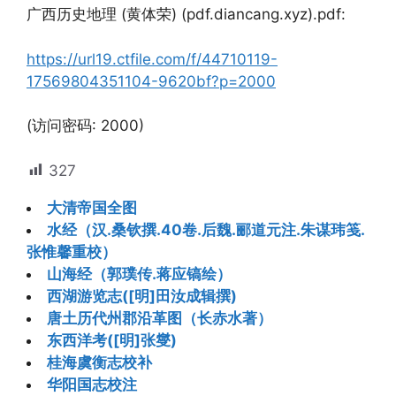
广西历史地理 (黄体荣) (pdf.diancang.xyz).pdf:
https://url19.ctfile.com/f/44710119-
17569804351104-9620bf?p=2000
(访问密码: 2000)
327
大清帝国全图
水经（汉.桑钦撰.40卷.后魏.郦道元注.朱谋玮笺.
张惟馨重校）
山海经（郭璞传.蒋应镐绘）
西湖游览志([明]田汝成辑撰)
唐土历代州郡沿革图（长赤水著）
东西洋考([明]张燮)
桂海虞衡志校补
华阳国志校注