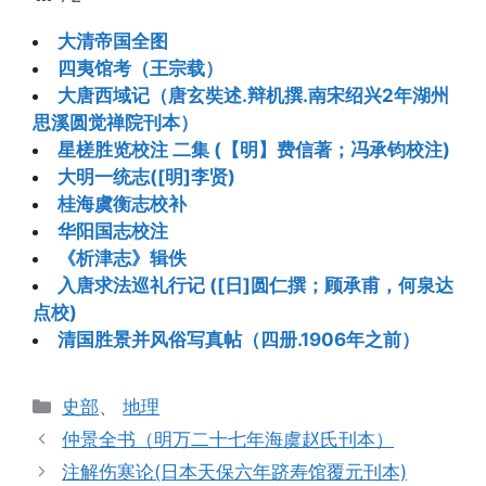
大清帝国全图
四夷馆考（王宗载）
大唐西域记（唐玄奘述.辩机撰.南宋绍兴2年湖州
思溪圆觉禅院刊本）
星槎胜览校注 二集 (【明】费信著；冯承钧校注)
大明一统志([明]李贤)
桂海虞衡志校补
华阳国志校注
《析津志》辑佚
入唐求法巡礼行记 ([日]圆仁撰；顾承甫，何泉达
点校)
清国胜景并风俗写真帖（四册.1906年之前）
分
史部
、
地理
类
仲景全书（明万二十七年海虞赵氏刊本）
注解伤寒论(日本天保六年跻寿馆覆元刊本)