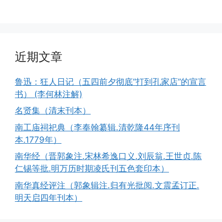
近期文章
鲁迅：狂人日记（五四前夕彻底“打到孔家店”的宣言
书） (李何林注解)
名贤集（清末刊本）
南工庙祠祀典（李奉翰纂辑.清乾隆44年序刊
本.1779年）
南华经（晋郭象注.宋林希逸口义.刘辰翁.王世贞.陈
仁锡等批.明万历时期凌氏刊五色套印本）
南华真经评注（郭象辑注.归有光批阅.文震孟订正.
明天启四年刊本）