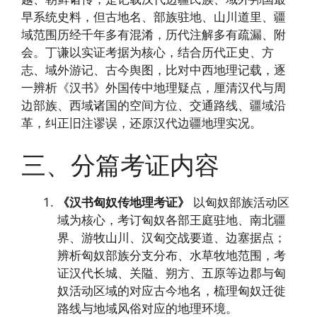
早系统史料，但古地名、部族驻地、山川道里、疆
域范围历经千年多有混淆，历代注解多有疏漏、附
会。丁谦以实证考据为核心，结合历代正史、方
志、域外游记、古今舆图，比对中西地理记载，逐
一辨析《汉书》外国传中地理疑点，厘清汉代与周
边部族、西域诸国的空间方位、交通路线、疆域沿
革，纠正旧注谬误，还原汉代边疆地理实况。
三、分篇考证内容
《汉书匈奴传地理考证》
以匈奴部族活动区
域为核心，考订匈奴各部王庭驻地、南北疆
界、游牧山川、汉匈交战要道、边塞据点；
辨析匈奴部族分支分布、水草牧地范围，考
证汉代长城、关隘、朔方、五原等边郡与匈
奴活动区域的对应古今地名，梳理匈奴迁徙
路线与地域风俗对应的地理环境。