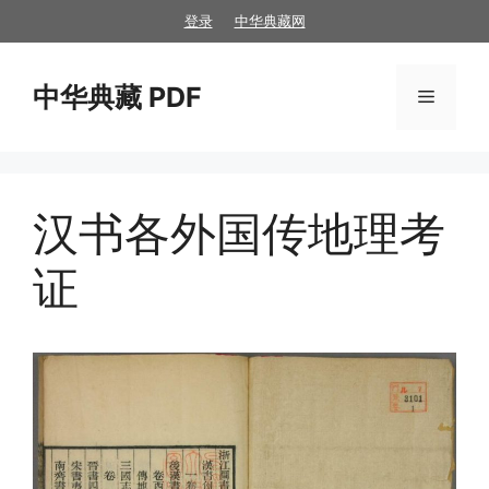
跳
登录
中华典藏网
至
内
中华典藏 PDF
容
菜
单
汉书各外国传地理考
证