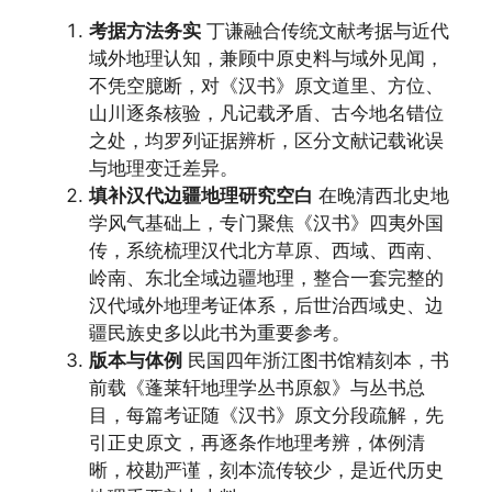
考据方法务实
丁谦融合传统文献考据与近代
域外地理认知，兼顾中原史料与域外见闻，
不凭空臆断，对《汉书》原文道里、方位、
山川逐条核验，凡记载矛盾、古今地名错位
之处，均罗列证据辨析，区分文献记载讹误
与地理变迁差异。
填补汉代边疆地理研究空白
在晚清西北史地
学风气基础上，专门聚焦《汉书》四夷外国
传，系统梳理汉代北方草原、西域、西南、
岭南、东北全域边疆地理，整合一套完整的
汉代域外地理考证体系，后世治西域史、边
疆民族史多以此书为重要参考。
版本与体例
民国四年浙江图书馆精刻本，书
前载《蓬莱轩地理学丛书原叙》与丛书总
目，每篇考证随《汉书》原文分段疏解，先
引正史原文，再逐条作地理考辨，体例清
晰，校勘严谨，刻本流传较少，是近代历史