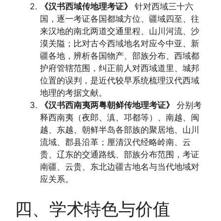
《汉书西域传地理考证》
针对西域三十六
国，逐一考证各国都城方位、疆域四至、往
来汉地的南北两道交通里程、山川河流、沙
漠关隘；比对古今西域地名对应今中亚、新
疆各地，辨析各国物产、部族分布、西域都
护府管辖范围，纠正前人对西域道里、城邦
位置的误判，是近代较早系统梳理汉代西域
地理的考据文献。
《汉书西南夷两粤朝鲜传地理考证》
分别考
释西南夷（夜郎、滇、邛都等）、南越、闽
越、东越、朝鲜半岛各部族的聚居地、山川
流域、郡县沿革；厘清汉代经略岭南、云
贵、辽东的交通路线、部族分布范围，考证
南疆、云贵、东北边疆古地名与当代地域对
应关系。
四、学术特色与价值