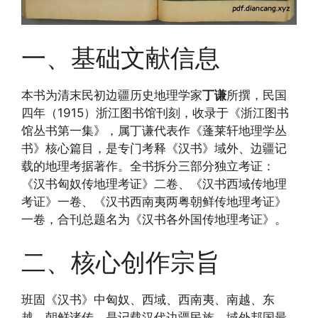
一、基础文献信息
本书为清末民初边疆历史地理学家
丁谦
所撰，民国
四年（1915）浙江图书馆刊刻，收录于《浙江图书
馆丛书第一集》，属丁谦代表作《蓬莱轩地理学丛
书》核心篇目，是专门考释《汉书》域外、边疆记
载的地理考据著作。全书拆分三部分独立考证：
《汉书匈奴传地理考证》二卷、《汉书西域传地理
考证》一卷、《汉书西南夷两粤朝鲜传地理考证》
一卷，合刊总题名为《汉书各外国传地理考证》。
二、核心创作宗旨
班固《汉书》中匈奴、西域、西南夷、南越、东
越、朝鲜诸传，是记载汉代边疆民族、域外邦国最