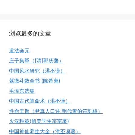
浏览最多的文章
道法会元
庄子集释（[清]郭庆藩）
中国风水研究（洪丕谟）
紫微斗数全书 (陈希夷)
毛泽东选集
中国古代算命术（洪丕谟）
性命圭旨（尹真人口述.明代黄伯符刻板）
灭汉种策(留美学生宗室著)
中国神仙养生大全（洪丕谟著）