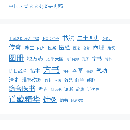
中国国民党党史概要再稿
书法
二十四史
中国名医验方汇编
中国文学史
交通史
传奇
命理
医经
养生
唐史
医案
内丹
医论
名著
图册
地方志
字书
太平天国
孔子
尚书
奇门遁甲
方书
本草
气功
拓本
抗日战争
杂剧
明史
清史
温热伤寒
红学
经脉
碑刻
符咒
礼教
综合医书
考古
诊断
辞典
近代史
训诂书
道藏精华
针灸
韵书
风俗志