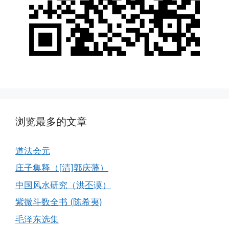
浏览最多的文章
道法会元
庄子集释（[清]郭庆藩）
中国风水研究（洪丕谟）
紫微斗数全书 (陈希夷)
毛泽东选集