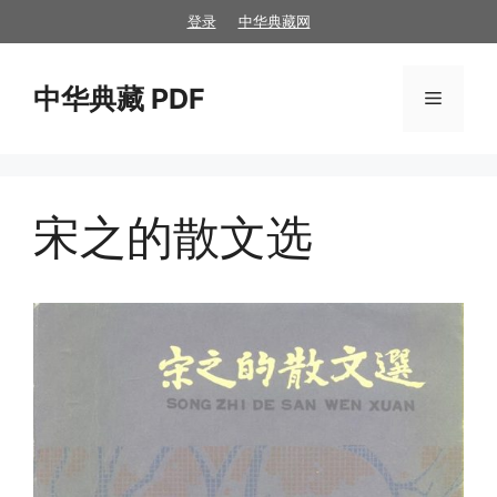
跳
登录
中华典藏网
至
内
中华典藏 PDF
容
菜
单
宋之的散文选