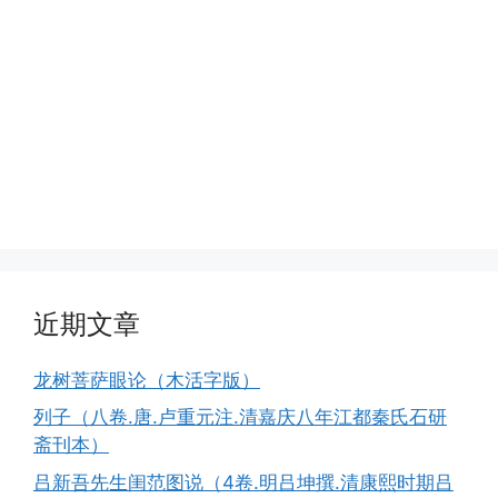
近期文章
龙树菩萨眼论（木活字版）
列子（八卷.唐.卢重元注.清嘉庆八年江都秦氏石研
斋刊本）
吕新吾先生闺范图说（4卷.明吕坤撰.清康熙时期吕