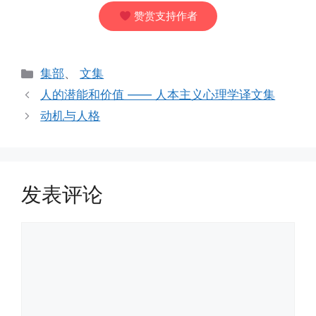
赞赏支持作者
分
集部
、
文集
类
人的潜能和价值 —— 人本主义心理学译文集
动机与人格
发表评论
评
论