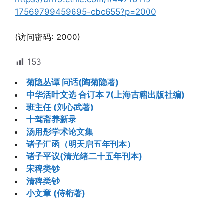
17569799459695-cbc655?p=2000
(访问密码: 2000)
153
菊隐丛谭 问话(陶菊隐著)
中华活叶文选 合订本 7(上海古籍出版社编)
班主任 (刘心武著)
十驾斋养新录
汤用彤学术论文集
诸子汇函（明天启五年刊本）
诸子平议(清光绪二十五年刊本)
宋稗类钞
清稗类钞
小文章 (侍桁著)