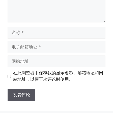
名
称
电
子
邮
网
箱
站
地
地
在此浏览器中保存我的显示名称、邮箱地址和网
址
址
站地址，以便下次评论时使用。