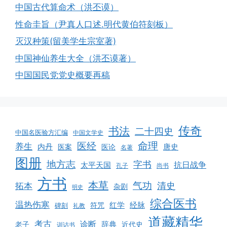
中国古代算命术（洪丕谟）
性命圭旨（尹真人口述.明代黄伯符刻板）
灭汉种策(留美学生宗室著)
中国神仙养生大全（洪丕谟著）
中国国民党党史概要再稿
传奇
书法
二十四史
中国名医验方汇编
中国文学史
命理
医经
养生
内丹
唐史
医案
医论
名著
图册
地方志
字书
抗日战争
太平天国
孔子
尚书
方书
本草
气功
清史
拓本
杂剧
明史
综合医书
温热伤寒
红学
经脉
符咒
碑刻
礼教
道藏精华
考古
诊断
辞典
老子
近代史
训诂书