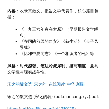
内容
：收录其散文、报告文学代表作，核心篇目包
括：
《一九三六年春在太原》（早期报告文学经
典）
《在国防前线的西安》《新生活》《长子风
景线》
《忆邓中夏同志》《一个相识者的死》等。
风格
：
时代感强、笔法冷隽犀利、描写细腻
，兼具
文学性与现实战斗性。
宋之的散文选_宋之的_在线阅读_中华典藏
宋之的散文选 (宋之的著) (pdf.diancang.xyz).pdf:
https://url19.ctfile.com/f/44710119-