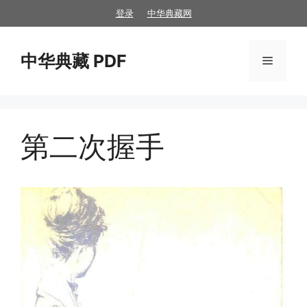
跳
登录
中华典藏网
至
内
中华典藏 PDF
容
菜
单
第二次握手