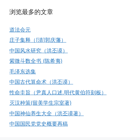
浏览最多的文章
道法会元
庄子集释（[清]郭庆藩）
中国风水研究（洪丕谟）
紫微斗数全书 (陈希夷)
毛泽东选集
中国古代算命术（洪丕谟）
性命圭旨（尹真人口述.明代黄伯符刻板）
灭汉种策(留美学生宗室著)
中国神仙养生大全（洪丕谟著）
中国国民党党史概要再稿