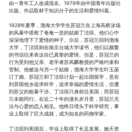
由一青年工人改成现名。1979年由中国青年出版社
出版。作品取材于知识分子的生活和爱情纠葛。
1928年夏季，渤海大学学生苏冠兰在上海高桥泳场
的风暴中搭救了奄奄一息的姑娘丁洁琼。他们心中
深深地埋下了爱情的种子。尔后，苏冠兰回到渤海
大学，丁洁琼则在南京台城大学读书，他们以频繁
的书信往来表达自已真挚的爱情。但是，苏冠兰的
行为受到他父亲、老学者苏风麟教授的严格约束和
管制。他被迫与另一个姑娘，渤海大学学生叶玉菡
订了婚。苏冠兰和丁洁琼计划一起出国留学，意在
到异国他乡追求科学，追求幸福的爱情生活，但遭
到苏父的粗暴干涉。丁洁琼只身前往美国，而苏冠
兰未能同行。在近二十年的漫长岁月里，苏冠兰无
法与心爱的恋人相见。他终日埋头于科学研究，事
业上取得了巨大成就，成为知名的药物学家。
丁洁琼到美国后，学业上取得了长足发展。她天资