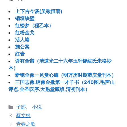
上下古今谈(吴敬恒著)
铜墙铁壁
红楼梦（程乙本）
红粉金戈
活人塘
施公案
红岩
谚有全谱（清道光二十六年玉轩锡绂氏朱格抄
本）
新镌全像一见赏心编（明万历时期萃庆堂刊本）
三国志像.绣像金批第一才子书（240图.毛声山
评点.金圣叹序.大魁堂藏版.清初刊本）
分
子部
、
小说
类
蔡文姬
青春之歌