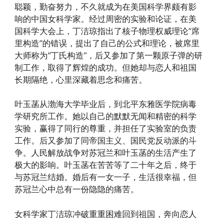
聪颖，勤奋努力，不久就成为在美国科学界颇有影
响的中国女科学家。经过周密的实验和论证，在美
国科学大会上，丁洁琼指出了核子物理权威理论“席
里构造”的错误，提出了自己的公式和理论，被席里
大师称为“丁氏构造”，后又参加了第一颗原子弹的研
制工作，取得了辉煌的成功。但她却与恋人和祖国
长期隔绝，心里深藏着思念和痛苦。
叶玉菡从渤海大学毕业后，到北平东雅医学院病毒
学研究所工作。她以自己的默默无闻和精密的科学
实验，赢得了同行的尊重，并担任了实验室的负责
工作。后又参加了同帝国主义、国民党反动派的斗
争。人民解放战争对苏冠兰和叶玉菡的生活产生了
极大的影响。叶玉菡在苦苦等了二十年之后，终于
与苏冠兰结婚。婚后有一女一子，生活很幸福，但
苏冠兰心中总有一份隐隐的痛苦。
女科学家丁洁琼冲破重重困难回到祖国，奔向恋人