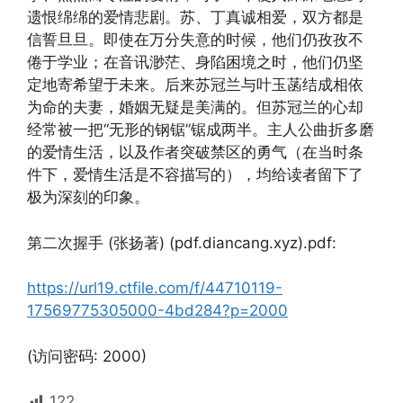
遗恨绵绵的爱情悲剧。苏、丁真诚相爱，双方都是
信誓旦旦。即使在万分失意的时候，他们仍孜孜不
倦于学业；在音讯渺茫、身陷困境之时，他们仍坚
定地寄希望于未来。后来苏冠兰与叶玉菡结成相依
为命的夫妻，婚姻无疑是美满的。但苏冠兰的心却
经常被一把“无形的钢锯”锯成两半。主人公曲折多磨
的爱情生活，以及作者突破禁区的勇气（在当时条
件下，爱情生活是不容描写的），均给读者留下了
极为深刻的印象。
第二次握手 (张扬著) (pdf.diancang.xyz).pdf:
https://url19.ctfile.com/f/44710119-
17569775305000-4bd284?p=2000
(访问密码: 2000)
122