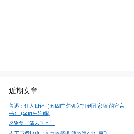
近期文章
鲁迅：狂人日记（五四前夕彻底“打到孔家店”的宣言
书） (李何林注解)
名贤集（清末刊本）
南工庙祠祀典（李奉翰纂辑.清乾隆44年序刊