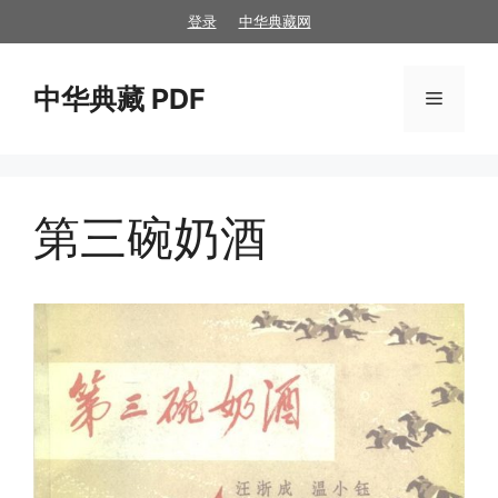
跳
登录
中华典藏网
至
内
中华典藏 PDF
容
菜
单
第三碗奶酒