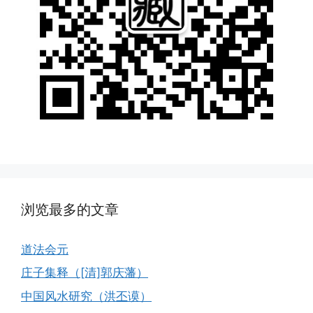
浏览最多的文章
道法会元
庄子集释（[清]郭庆藩）
中国风水研究（洪丕谟）