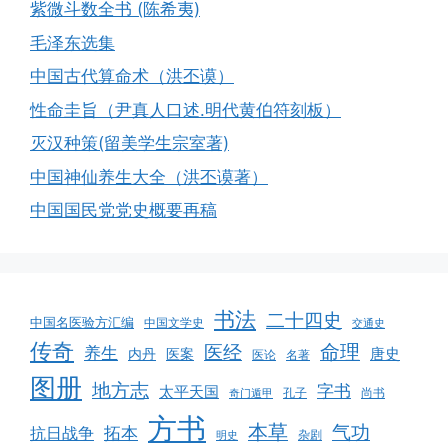
紫微斗数全书 (陈希夷)
毛泽东选集
中国古代算命术（洪丕谟）
性命圭旨（尹真人口述.明代黄伯符刻板）
灭汉种策(留美学生宗室著)
中国神仙养生大全（洪丕谟著）
中国国民党党史概要再稿
书法
二十四史
中国名医验方汇编
中国文学史
交通史
传奇
命理
医经
养生
唐史
医案
内丹
医论
名著
图册
地方志
字书
太平天国
孔子
尚书
奇门遁甲
方书
本草
气功
拓本
抗日战争
杂剧
明史