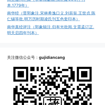
本.1779年）
南华经（晋郭象注.宋林希逸口义.刘辰翁.王世贞.陈
仁锡等批.明万历时期凌氏刊五色套印本）
南华真经评注（郭象辑注.归有光批阅.文震孟订正.
明天启四年刊本）
关注微信公众号：
gujidiancang