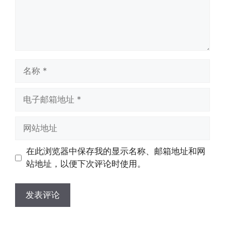
名
称
电
子
邮
网
箱
站
地
地
在此浏览器中保存我的显示名称、邮箱地址和网
址
址
站地址，以便下次评论时使用。