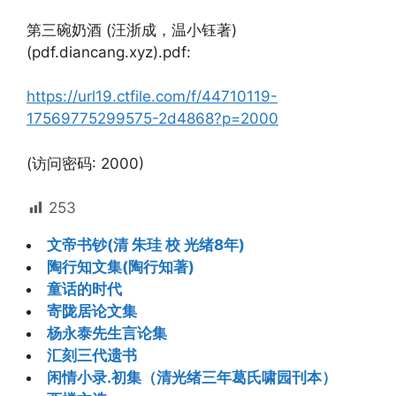
第三碗奶酒 (汪浙成，温小钰著)
(pdf.diancang.xyz).pdf:
https://url19.ctfile.com/f/44710119-
17569775299575-2d4868?p=2000
(访问密码: 2000)
253
文帝书钞(清 朱珪 校 光绪8年)
陶行知文集(陶行知著)
童话的时代
寄陇居论文集
杨永泰先生言论集
汇刻三代遗书
闲情小录.初集（清光绪三年葛氏啸园刊本）