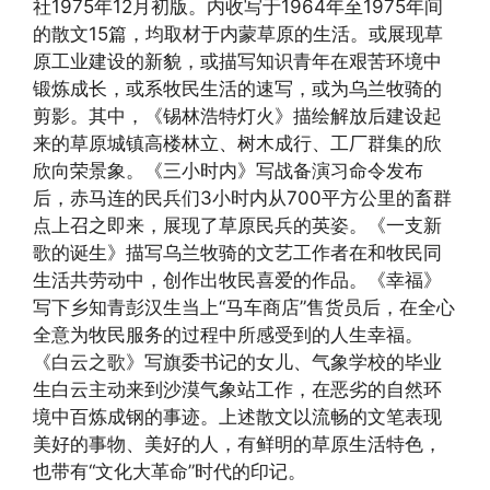
社1975年12月初版。内收写于1964年至1975年间
的散文15篇，均取材于内蒙草原的生活。或展现草
原工业建设的新貌，或描写知识青年在艰苦环境中
锻炼成长，或系牧民生活的速写，或为乌兰牧骑的
剪影。其中，《锡林浩特灯火》描绘解放后建设起
来的草原城镇高楼林立、树木成行、工厂群集的欣
欣向荣景象。《三小时内》写战备演习命令发布
后，赤马连的民兵们3小时内从700平方公里的畜群
点上召之即来，展现了草原民兵的英姿。《一支新
歌的诞生》描写乌兰牧骑的文艺工作者在和牧民同
生活共劳动中，创作出牧民喜爱的作品。《幸福》
写下乡知青彭汉生当上“马车商店”售货员后，在全心
全意为牧民服务的过程中所感受到的人生幸福。
《白云之歌》写旗委书记的女儿、气象学校的毕业
生白云主动来到沙漠气象站工作，在恶劣的自然环
境中百炼成钢的事迹。上述散文以流畅的文笔表现
美好的事物、美好的人，有鲜明的草原生活特色，
也带有“文化大革命”时代的印记。