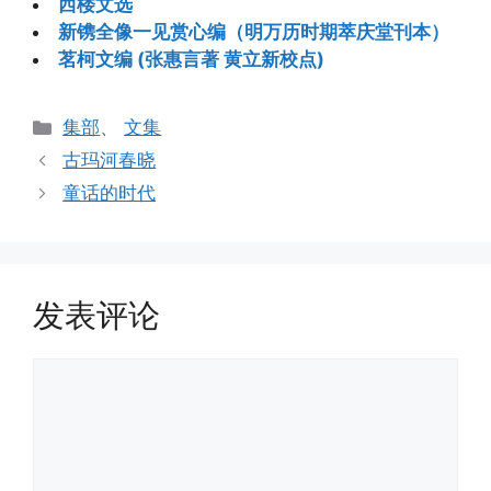
西楼文选
新镌全像一见赏心编（明万历时期萃庆堂刊本）
茗柯文编 (张惠言著 黄立新校点)
分
集部
、
文集
类
古玛河春晓
童话的时代
发表评论
评
论