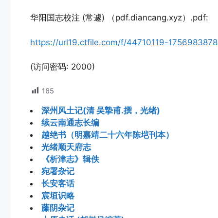
华阳国志校注 (常遽) （pdf.diancang.xyz）.pdf:
https://url19.ctfile.com/f/44710119-1756983
(访问密码: 2000)
165
深州风土记(清 吴摯甫.撰，光绪)
续云南通志长编
越绝书（明嘉靖二十六年陈垲刊本）
光绪顺天府志
《析津志》辑佚
宛署杂记
长安客话
宸垣识略
藤阴杂记