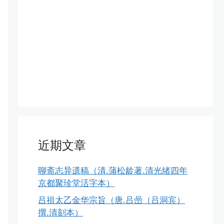
近期文章
聊斋志异遗稿（清.蒲松龄著.清光绪四年
京都聚珍堂活字本）
吕祖太乙金华宗旨（唐.吕喦（吕洞宾）
撰.清刻本）