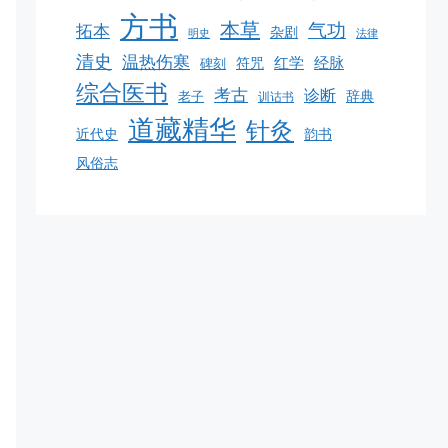
方书
本草
气功
拓本
杂剧
明史
法律
清史
温热伤寒
红学
经脉
碑刻
符咒
综合医书
考古
诊断
老子
辞典
训诂书
道藏精华
针灸
韵书
近代史
风俗志