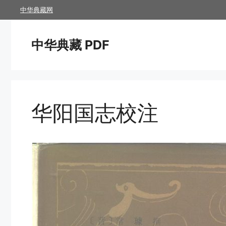
跳
中华典藏网
至
内
中华典藏 PDF
容
华阳国志校注