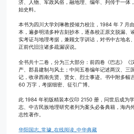
济、人物、军政风俗，融地理、编年、列传于一体
始史料。
本书为四川大学刘琳教授倾力校注，1984 年 7
本，遍参明清多种古刻抄本，逐条校正原文脱漏、
实考证与地理考据，兼顾文字训诂，对书中古地名
正前代旧注诸多疏漏误说。
全书共十二卷，分为三大部分：前四卷《巴志》《
产、郡县建制与风土；中间五卷编年记述两汉、三
记，收录西南先贤、贤女、烈士事迹。书中附多幅
60 万字，考据细密、征引广博。
此 1984 年初版精装本仅印 2150 册，问世
志、中古民族地理研究者列为案头必备典籍，海内
志性著作。
华阳国志_常璩_在线阅读_中华典藏