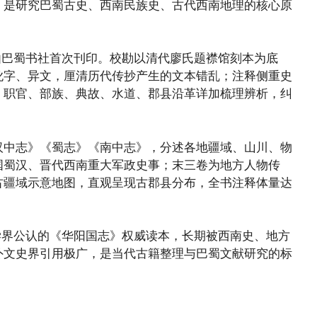
，是研究巴蜀古史、西南民族史、古代西南地理的核心原
 月由巴蜀书社首次刊印。校勘以清代廖氏题襟馆刻本为底
讹字、异文，厘清历代传抄产生的文本错乱；注释侧重史
、职官、部族、典故、水道、郡县沿革详加梳理辨析，纠
汉中志》《蜀志》《南中志》，分述各地疆域、山川、物
国蜀汉、晋代西南重大军政史事；末三卷为地方人物传
古疆域示意地图，直观呈现古郡县分布，全书注释体量达
后成为学界公认的《华阳国志》权威读本，长期被西南史、地方
外文史界引用极广，是当代古籍整理与巴蜀文献研究的标