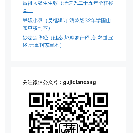
吕祖太极生生数（清道光二十五年全桂抄
本）
墨娥小录（吴继辑订.清乾隆32年学圃山
农重校刊本）
妙法莲华经（姚秦.鸠摩罗什译.唐.释道宣
述.元重刊苏写本）
关注微信公众号：
gujidiancang