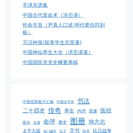
毛泽东选集
中国古代算命术（洪丕谟）
性命圭旨（尹真人口述.明代黄伯符刻
板）
灭汉种策(留美学生宗室著)
中国神仙养生大全（洪丕谟著）
中国国民党党史概要再稿
书法
中国名医验方汇编
中国文学史
传奇
二十四史
医经
养生
内丹
医案
图册
命理
地方志
唐史
医论
名著
字书
抗日战争
太平天国
孔子
尚书
奇门遁甲