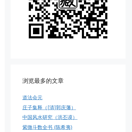
浏览最多的文章
道法会元
庄子集释（[清]郭庆藩）
中国风水研究（洪丕谟）
紫微斗数全书 (陈希夷)