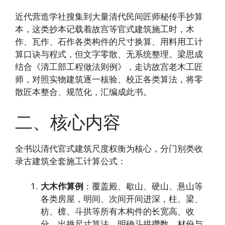
近代营造学社搜集到大量清代民间匠师秘传手抄算
本，这类抄本记载着故宫等官式建筑施工时，木
作、瓦作、石作各类构件的尺寸换算、用料用工计
算口诀与程式，但文字零散、无系统整理。梁思成
结合《清工部工程做法则例》，走访故宫老木工匠
师，对照实物建筑逐一核验、校正各类算法，将零
散匠本整合、规范化，汇编成此书。
二、核心内容
全书以清代官式建筑尺度权衡为核心，分门别类收
录古建筑全套施工计算公式：
大木作算例
：覆盖殿、歇山、硬山、悬山等
各类房屋，明间、次间开间进深，柱、梁、
枋、檩、斗拱等所有木构件的长宽高、收
分、出挑尺寸算法，明确斗拱攒数、材份与