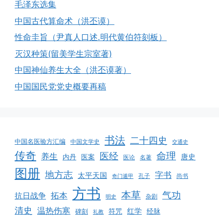
毛泽东选集
中国古代算命术（洪丕谟）
性命圭旨（尹真人口述.明代黄伯符刻板）
灭汉种策(留美学生宗室著)
中国神仙养生大全（洪丕谟著）
中国国民党党史概要再稿
书法
二十四史
中国名医验方汇编
中国文学史
交通史
传奇
命理
医经
养生
唐史
医案
内丹
医论
名著
图册
地方志
字书
太平天国
孔子
尚书
奇门遁甲
方书
本草
气功
拓本
抗日战争
杂剧
明史
清史
温热伤寒
红学
经脉
碑刻
符咒
礼教