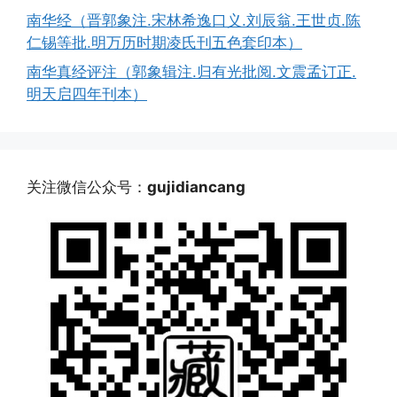
南华经（晋郭象注.宋林希逸口义.刘辰翁.王世贞.陈
仁锡等批.明万历时期凌氏刊五色套印本）
南华真经评注（郭象辑注.归有光批阅.文震孟订正.
明天启四年刊本）
关注微信公众号：
gujidiancang