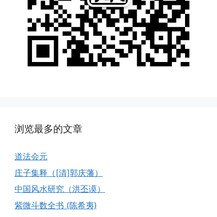
浏览最多的文章
道法会元
庄子集释（[清]郭庆藩）
中国风水研究（洪丕谟）
紫微斗数全书 (陈希夷)