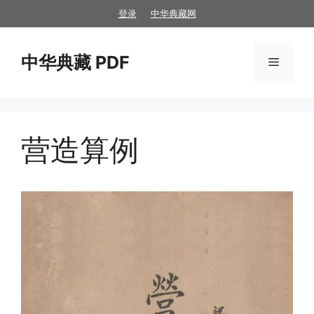
跳
登录
中华典藏网
至
内
中华典藏 PDF
容
菜
单
营造算例