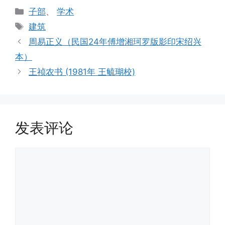
分
子部
、
学术
类
标
建筑
签
周易正义（民国24年傅增湘珂罗版影印宋绍兴
本）
王祯农书 (1981年 王毓瑚校)
发表评论
评
论