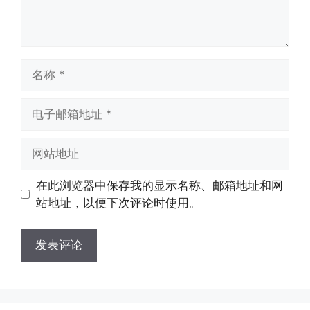
名
称
电
子
邮
网
箱
站
地
地
在此浏览器中保存我的显示名称、邮箱地址和网
址
址
站地址，以便下次评论时使用。