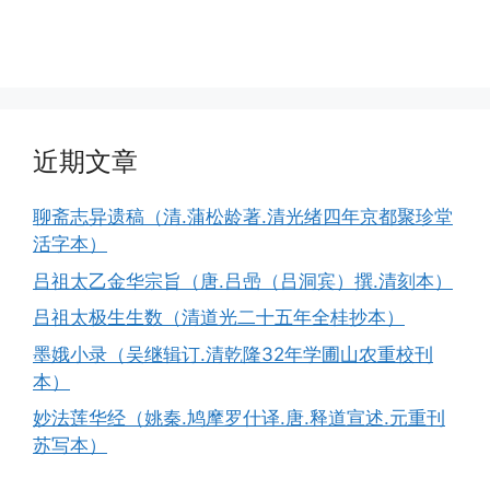
近期文章
聊斋志异遗稿（清.蒲松龄著.清光绪四年京都聚珍堂
活字本）
吕祖太乙金华宗旨（唐.吕喦（吕洞宾）撰.清刻本）
吕祖太极生生数（清道光二十五年全桂抄本）
墨娥小录（吴继辑订.清乾隆32年学圃山农重校刊
本）
妙法莲华经（姚秦.鸠摩罗什译.唐.释道宣述.元重刊
苏写本）