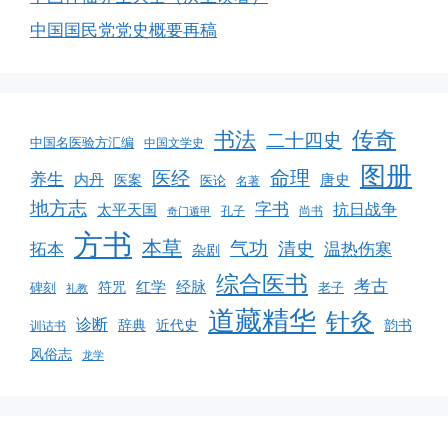
中国国民党党史概要再稿
书法
传奇
二十四史
中国名医验方汇编
中国文学史
图册
命理
医经
养生
内丹
唐史
医案
医论
名著
地方志
字书
抗日战争
太平天国
孔子
尚书
奇门遁甲
方书
本草
气功
清史
拓本
温热伤寒
杂剧
综合医书
考古
红学
经脉
碑刻
符咒
老子
礼教
道藏精华
针灸
诊断
韵书
辞典
近代史
训诂书
风俗志
龙学