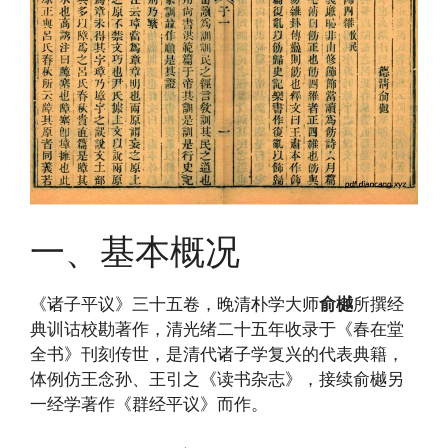
一、基本概况
《诸子平议》三十五卷，晚清朴学大师
俞樾
所撰经
典训诂校勘著作，清光绪二十五年收录于《春在堂
全书》刊刻传世，是清代诸子学复兴的代表典籍，
体例仿王念孙、王引之《读书杂志》，接续俞樾另
一经学著作《群经平议》而作。