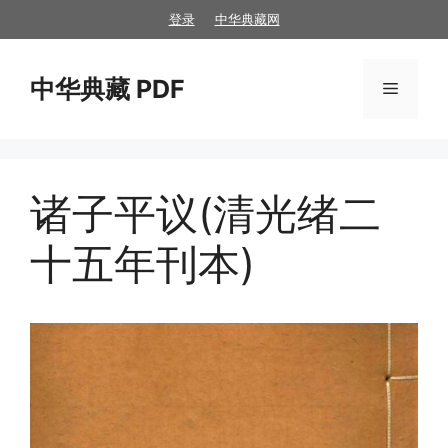
跳
登录
中华典藏网
至
内
中华典藏 PDF
容
菜
单
诸子平议(清光绪二
十五年刊本)