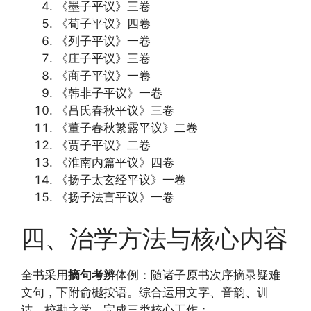
《墨子平议》三卷
《荀子平议》四卷
《列子平议》一卷
《庄子平议》三卷
《商子平议》一卷
《韩非子平议》一卷
《吕氏春秋平议》三卷
《董子春秋繁露平议》二卷
《贾子平议》二卷
《淮南内篇平议》四卷
《扬子太玄经平议》一卷
《扬子法言平议》一卷
四、治学方法与核心内容
全书采用
摘句考辨
体例：随诸子原书次序摘录疑难
文句，下附俞樾按语。综合运用文字、音韵、训
诂、校勘之学，完成三类核心工作：