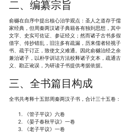
二、编纂宗旨
俞樾在自序中提出核心治学观点：圣人之道存于儒
家经典，但周秦两汉诸子典籍各有独到思想，其中
文字、史实可佐证、参证经义；然而诸子古书多假
借字、传抄错乱，旧注多有疏漏，历来儒者轻视子
书、疏于订正，致使文义难通。因此俞樾治经之余
兼治诸子，以朴学训诂方法校释诸子文本，疏通古
义、勘正讹误，为研读子书提供考据依据。
三、全书篇目构成
全书共考释十五部周秦两汉子书，合计三十五卷：
《管子平议》六卷
《晏子春秋平议》一卷
《老子平议》一卷