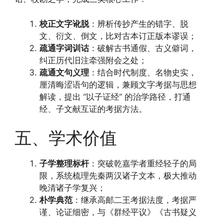
校正文字讹脱
：辨析传抄产生的错字、脱
文、衍文、倒文，比对古本订正版本谬误；
疏通字词训诂
：破解古书通假、古义僻词，
纠正历代旧注牵强附会之处；
疏通文句义理
：结合时代制度、名物史实，
厘清晦涩语句的逻辑，兼顾文字考据与思想
解读，提出 “以子证经” 的治学路径，打通
经、子文献互证的考据方法。
五、学术价值
子学整理标杆
：突破乾嘉学者重经轻子的局
限，系统梳理先秦两汉诸子文本，极大推动
晚清诸子学复兴；
朴学典范
：继承高邮二王考据法度，考据严
谨、论证细密，与《群经平议》《古书疑义