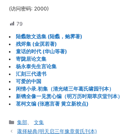
(访问密码: 2000)
79
陆蠡散文选集 (陆蠡，鲍霁著)
残烬集 (金溟若著)
童话的时代 (华山等著)
寄陇居论文集
杨永泰先生言论集
汇刻三代遗书
可爱的中国
闲情小录.初集（清光绪三年葛氏啸园刊本）
新镌全像一见赏心编（明万历时期萃庆堂刊本）
茗柯文编 (张惠言著 黄立新校点)
分
集部
、
文集
类
诹择秘典(明天启三年豫章黄氏刊本)