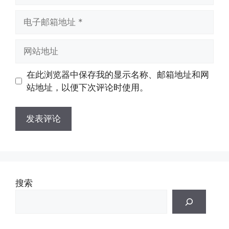
电
子
邮
网
箱
站
地
地
在此浏览器中保存我的显示名称、邮箱地址和网
址
址
站地址，以便下次评论时使用。
搜索