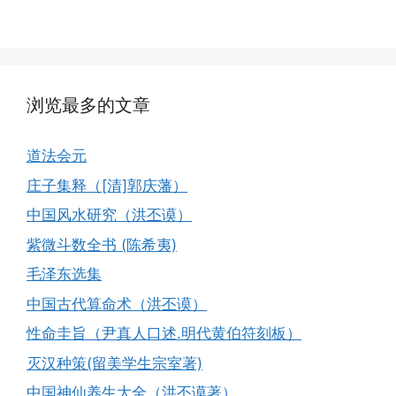
浏览最多的文章
道法会元
庄子集释（[清]郭庆藩）
中国风水研究（洪丕谟）
紫微斗数全书 (陈希夷)
毛泽东选集
中国古代算命术（洪丕谟）
性命圭旨（尹真人口述.明代黄伯符刻板）
灭汉种策(留美学生宗室著)
中国神仙养生大全（洪丕谟著）