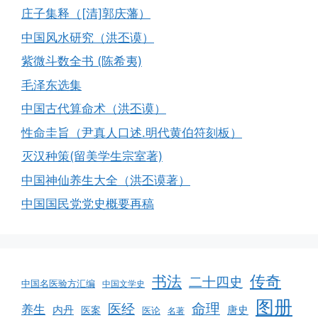
庄子集释（[清]郭庆藩）
中国风水研究（洪丕谟）
紫微斗数全书 (陈希夷)
毛泽东选集
中国古代算命术（洪丕谟）
性命圭旨（尹真人口述.明代黄伯符刻板）
灭汉种策(留美学生宗室著)
中国神仙养生大全（洪丕谟著）
中国国民党党史概要再稿
书法
传奇
二十四史
中国名医验方汇编
中国文学史
图册
命理
医经
养生
内丹
唐史
医案
医论
名著