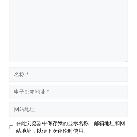
论
名
称
电
子
邮
网
箱
站
地
地
在此浏览器中保存我的显示名称、邮箱地址和网
址
址
站地址，以便下次评论时使用。