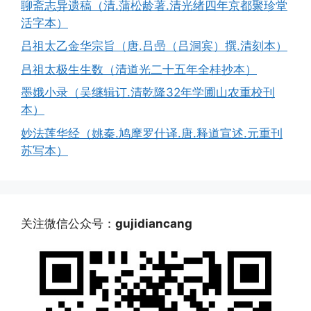
聊斋志异遗稿（清.蒲松龄著.清光绪四年京都聚珍堂
活字本）
吕祖太乙金华宗旨（唐.吕喦（吕洞宾）撰.清刻本）
吕祖太极生生数（清道光二十五年全桂抄本）
墨娥小录（吴继辑订.清乾隆32年学圃山农重校刊
本）
妙法莲华经（姚秦.鸠摩罗什译.唐.释道宣述.元重刊
苏写本）
关注微信公众号：
gujidiancang