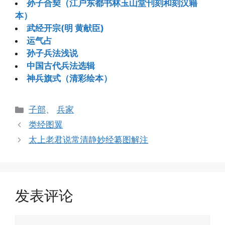
孙子合契（江户东都书林玉山堂刊刻和刻汉籍
本）
武经开宗(明 黄献臣)
运气占
孙子兵法浅说
中国古代兵法选辑
神兵旗式（清彩绘本）
分
子部
、
兵家
类
类经图翼
太上老君说常清静妙经纂图解注
发表评论
评