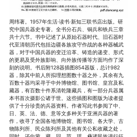
周纬著。1957年生活·读书·新知三联书店出版。研
究中国兵器史专著。全书分石兵、铜兵和铁兵三章
共十六节。书中记述了从原始石器时代、旧石器时
代至清朝历代包括边疆各族攻守作战的各种器械武
器，对于中国兵器的变迁沿革、铸造的递变、形式
的更易及受外族影响、向外族传播等方面均作了深
刻的说明。书后附128器插图854器版，总计982
器，除其中前人所拟理想图数十器之外，其余有九
百数十器均采寻于中外博物馆、图书馆、皇宫及私
藏器，有百数十件系清乾隆藏兵，有一部分兵器属
本书首次摄影公诸于世。这些插图和图版为读者提
供了十分珍贵的兵器资料。作者写此书参阅了中、
日、英、法、德、意等文多种关于亚洲兵器的著
作，收寻了全国各地博物馆、图书馆、各大学、古
物陈列所、民众陈列所及其他有关公私收藏之处，
同时，还向蒙、藏、回、苗、瑶、彝诸民族进行征