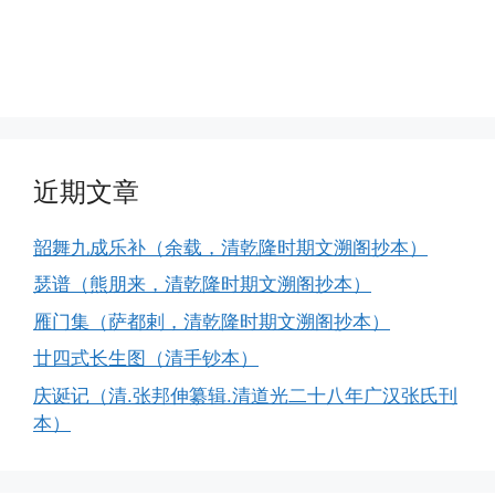
近期文章
韶舞九成乐补（余载，清乾隆时期文溯阁抄本）
瑟谱（熊朋来，清乾隆时期文溯阁抄本）
雁门集（萨都剌，清乾隆时期文溯阁抄本）
廿四式长生图（清手钞本）
庆诞记（清.张邦伸纂辑.清道光二十八年广汉张氏刊
本）