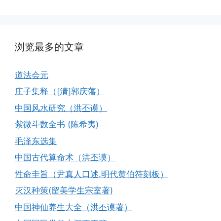
浏览最多的文章
道法会元
庄子集释（[清]郭庆藩）
中国风水研究（洪丕谟）
紫微斗数全书 (陈希夷)
毛泽东选集
中国古代算命术（洪丕谟）
性命圭旨（尹真人口述.明代黄伯符刻板）
灭汉种策(留美学生宗室著)
中国神仙养生大全（洪丕谟著）