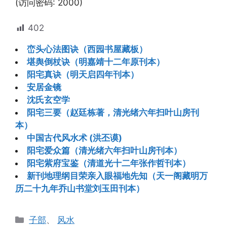
(访问密码: 2000)
402
峦头心法图诀（西园书屋藏板）
堪舆倒杖诀（明嘉靖十二年原刊本）
阳宅真诀（明天启四年刊本）
安居金镜
沈氏玄空学
阳宅三要（赵廷栋著，清光绪六年扫叶山房刊
本）
中国古代风水术 (洪丕谟)
阳宅爱众篇（清光绪六年扫叶山房刊本）
阳宅紫府宝鉴（清道光十二年张作哲刊本）
新刊地理纲目荣亲入眼福地先知（天一阁藏明万
历二十九年乔山书堂刘玉田刊本）
分
子部
、
风水