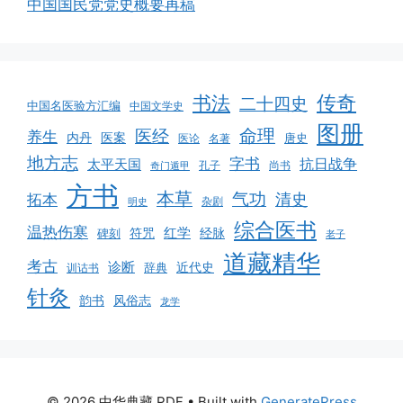
中国国民党党史概要再稿
书法
传奇
二十四史
中国名医验方汇编
中国文学史
图册
命理
医经
养生
医案
内丹
唐史
医论
名著
地方志
字书
抗日战争
太平天国
孔子
尚书
奇门遁甲
方书
本草
气功
清史
拓本
杂剧
明史
综合医书
温热伤寒
红学
碑刻
符咒
经脉
老子
道藏精华
考古
诊断
辞典
近代史
训诂书
针灸
韵书
风俗志
龙学
© 2026 中华典藏 PDF
• Built with
GeneratePress