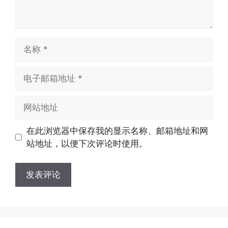
名
称
电
子
邮
网
箱
站
地
地
在此浏览器中保存我的显示名称、邮箱地址和网
址
址
站地址，以便下次评论时使用。