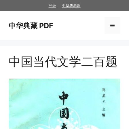
跳
登录
中华典藏网
至
内
中华典藏 PDF
容
菜
单
中国当代文学二百题