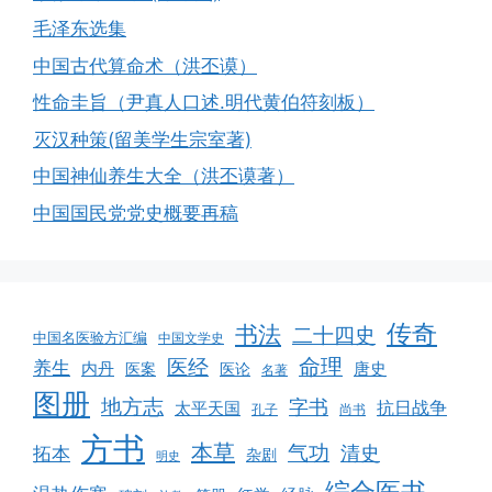
毛泽东选集
中国古代算命术（洪丕谟）
性命圭旨（尹真人口述.明代黄伯符刻板）
灭汉种策(留美学生宗室著)
中国神仙养生大全（洪丕谟著）
中国国民党党史概要再稿
传奇
书法
二十四史
中国名医验方汇编
中国文学史
命理
医经
养生
内丹
唐史
医案
医论
名著
图册
地方志
字书
抗日战争
太平天国
孔子
尚书
方书
本草
气功
清史
拓本
杂剧
明史
综合医书