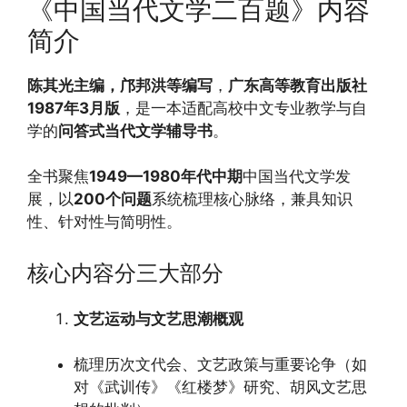
《中国当代文学二百题》内容
简介
陈其光主编，邝邦洪等编写
，
广东高等教育出版社
1987年3月版
，是一本适配高校中文专业教学与自
学的
问答式当代文学辅导书
。
全书聚焦
1949—1980年代中期
中国当代文学发
展，以
200个问题
系统梳理核心脉络，兼具知识
性、针对性与简明性。
核心内容分三大部分
文艺运动与文艺思潮概观
梳理历次文代会、文艺政策与重要论争（如
对《武训传》《红楼梦》研究、胡风文艺思