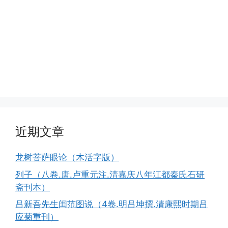
近期文章
龙树菩萨眼论（木活字版）
列子（八卷.唐.卢重元注.清嘉庆八年江都秦氏石研
斋刊本）
吕新吾先生闺范图说（4卷.明吕坤撰.清康熙时期吕
应菊重刊）