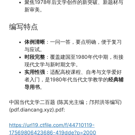
聚焦1978年后文学创作的新突破、新题材与
新审美。
编写特点
体例清晰
：一问一答，要点明确，便于复习
与应试。
时段完整
：覆盖建国至1980年代中期，衔接
现代文学与新时期文学。
实用性强
：适配高校课程、自考与文学爱好
者入门，是1980年代当代文学教学的
经典辅
导用书
。
中国当代文学二百题 (陈其光主编；邝邦洪等编写)
(pdf.diancang.xyz).pdf:
https://url19.ctfile.com/f/44710119-
17569806423686-419dde?p=2000