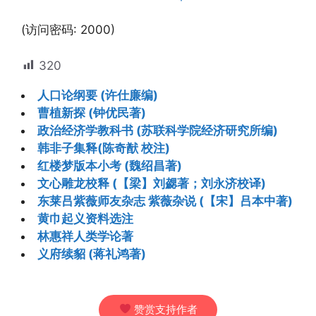
(访问密码: 2000)
320
人口论纲要 (许仕廉编)
曹植新探 (钟优民著)
政治经济学教科书 (苏联科学院经济研究所编)
韩非子集释(陈奇猷 校注)
红楼梦版本小考 (魏绍昌著)
文心雕龙校释 (【梁】刘勰著；刘永济校译)
东莱吕紫薇师友杂志 紫薇杂说 (【宋】吕本中著)
黄巾起义资料选注
林惠祥人类学论著
义府续貂 (蒋礼鸿著)
赞赏支持作者