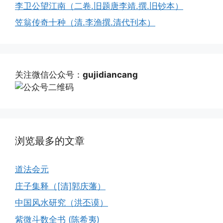
李卫公望江南（二卷.旧题唐李靖.撰.旧钞本）
笠翁传奇十种（清.李渔撰.清代刊本）
关注微信公众号：
gujidiancang
浏览最多的文章
道法会元
庄子集释（[清]郭庆藩）
中国风水研究（洪丕谟）
紫微斗数全书 (陈希夷)