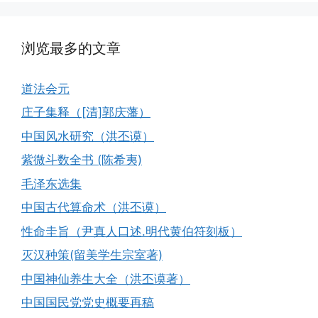
浏览最多的文章
道法会元
庄子集释（[清]郭庆藩）
中国风水研究（洪丕谟）
紫微斗数全书 (陈希夷)
毛泽东选集
中国古代算命术（洪丕谟）
性命圭旨（尹真人口述.明代黄伯符刻板）
灭汉种策(留美学生宗室著)
中国神仙养生大全（洪丕谟著）
中国国民党党史概要再稿