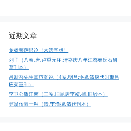
近期文章
龙树菩萨眼论（木活字版）
列子（八卷.唐.卢重元注.清嘉庆八年江都秦氏石研
斋刊本）
吕新吾先生闺范图说（4卷.明吕坤撰.清康熙时期吕
应菊重刊）
李卫公望江南（二卷.旧题唐李靖.撰.旧钞本）
笠翁传奇十种（清.李渔撰.清代刊本）