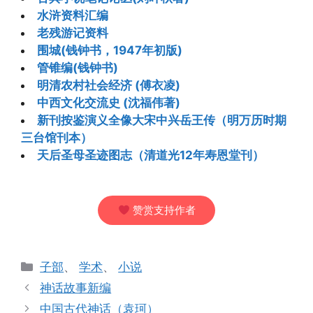
水浒资料汇编
老残游记资料
围城(钱钟书，1947年初版)
管锥编(钱钟书)
明清农村社会经济 (傅衣凌)
中西文化交流史 (沈福伟著)
新刊按鉴演义全像大宋中兴岳王传（明万历时期
三台馆刊本）
天后圣母圣迹图志（清道光12年寿恩堂刊）
赞赏支持作者
分
子部
、
学术
、
小说
类
神话故事新编
中国古代神话（袁珂）