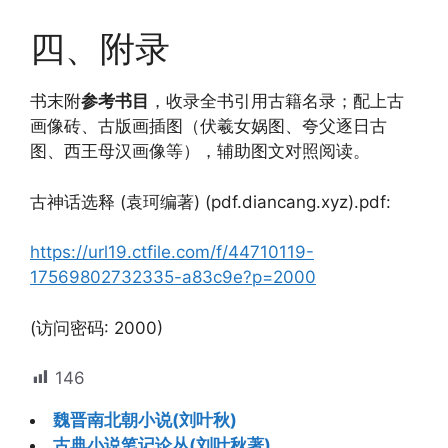
四、附录
书末附
参考书目
，收录全书引用古籍名录；配上古
画像砖、古版画插图（伏羲女娲图、夸父逐日古
图、西王母汉画像等），辅助图文对照阅读。
古神话选释 (袁珂编著) (pdf.diancang.xyz).pdf:
https://url19.ctfile.com/f/44710119-
17569802732335-a83c9e?p=2000
(访问密码: 2000)
146
魏晋南北朝小说(刘叶秋)
古典小说笔记论丛(刘叶秋著)