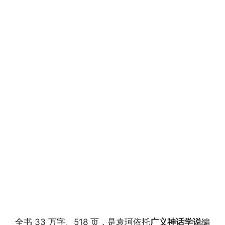
全书 33 万字、518 页，是袁珂依托
广义神话学说
编