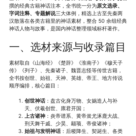
撰的经典古籍神话注本，全书统一分为
原文选录、
字词注释、专题解说
三大体例，精选上古至先秦两
汉散落在各类古籍里的神话素材，整合 50 余组经典
神话人物与故事，是国内神话整理领域标杆著作。
一、选材来源与收录篇目
素材取自《山海经》《楚辞》《淮南子》《穆天子
传》《列子》、先秦诸子、魏晋志怪等传世古籍，
全书按创世、始祖、天神、英雄、帝王、地方传说
顺序编排，核心篇目：
创世神话
：盘古化身万物、女娲造人与补
天、伏羲创世、廪君开国；
上古诸神
：炎帝谱系、黄帝蚩尤涿鹿大战、
刑天舞干戚、少昊、颛顼、帝俊诸神；
始祖与发明神话
：后稷降生、契诞生、各类