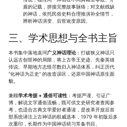
盾的记载，拼接完整故事脉络；对文献残缺
的神话，依托民俗史料合理推演补全情节，
辨析神话演变、后世讹变原因。
三、学术思想与全书主旨
本书集中落地袁珂
广义神话理论
：打破狭义神话只
认远古创世神的局限，将上古帝王史迹、先秦英雄
传说、早期地方志怪尽数归入神话体系，纠正历代
“化神话为正史” 的改造误区，还原中国神话原生面
貌。
兼顾
学术考据 + 通俗可读性
：考据严谨、引证广
博，解说文字通俗流畅，既可供文史研究者查阅参
考，也适合古典文学爱好者通读，是改革开放后首
部系统译注上古神话的权威选本，1979 年初版后多
次重印，长期作为中国神话研习常备书目。