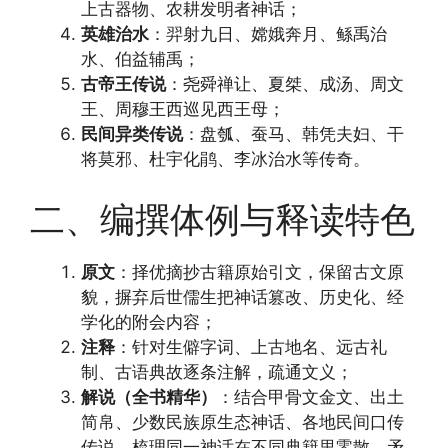
上古器物、农耕发明者神话；
英雄治水
：羿射九日、嫦娥奔月、鲧禹治
水、伯益辅禹；
古帝王传说
：尧舜禅让、夏桀、成汤、周文
王、周穆王西巡见西王母；
民间异类传说
：盘瓠、蚕马、韩凭夫妇、干
将莫邪、杜宇化鹃、李冰治水等传奇。
二、编撰体例与释读特色
原文
：择优摘抄古籍原始引文，保留古文原
貌，摒弃后世儒生把神话篡改、历史化、经
学化的附会内容；
注释
：针对生僻字词、上古地名、远古礼
制、古语典故逐条注解，疏通文义；
解说（全书精华）
：结合甲骨文金文、出土
简帛、少数民族原生态神话、各地民间口传
传说，梳理同一神话在不同典籍里零散、矛