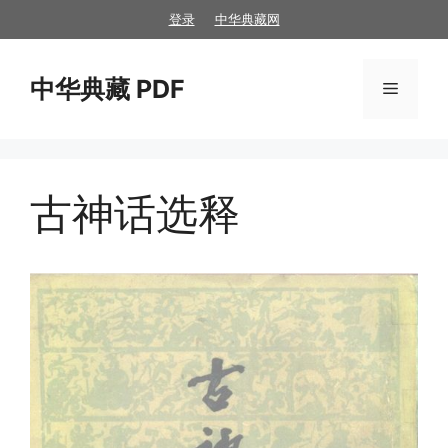
跳
登录
中华典藏网
至
内
中华典藏 PDF
容
菜
单
古神话选释