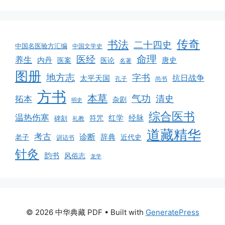
传奇
书法
二十四史
中国名医验方汇编
中国文学史
命理
医经
养生
内丹
唐史
医案
医论
名著
图册
地方志
字书
抗日战争
太平天国
孔子
尚书
方书
本草
气功
清史
拓本
杂剧
明史
综合医书
温热伤寒
红学
经脉
符咒
碑刻
礼教
道藏精华
考古
诊断
辞典
老子
近代史
训诂书
针灸
韵书
风俗志
龙学
© 2026 中华典藏 PDF
• Built with
GeneratePress