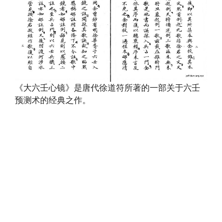
《大六壬心镜》是唐代徐道符所著的一部关于六壬
预测术的经典之作。