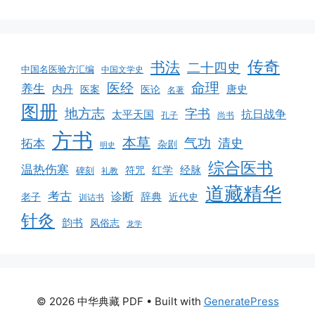
传奇
书法
二十四史
中国名医验方汇编
中国文学史
命理
医经
养生
内丹
唐史
医案
医论
名著
图册
地方志
字书
抗日战争
太平天国
孔子
尚书
方书
本草
气功
清史
拓本
杂剧
明史
综合医书
温热伤寒
红学
经脉
符咒
碑刻
礼教
道藏精华
考古
诊断
辞典
老子
近代史
训诂书
针灸
韵书
风俗志
龙学
© 2026 中华典藏 PDF
• Built with
GeneratePress