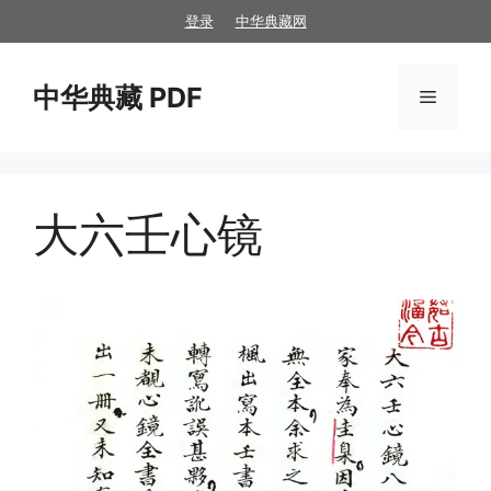
跳
登录
中华典藏网
至
内
中华典藏 PDF
容
菜
单
大六壬心镜