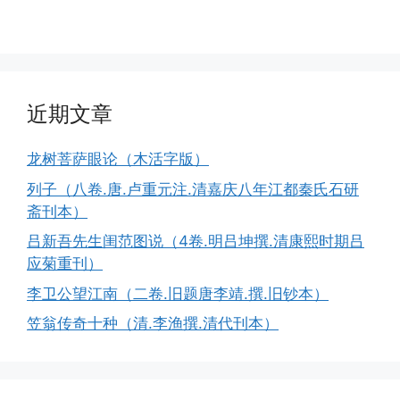
近期文章
龙树菩萨眼论（木活字版）
列子（八卷.唐.卢重元注.清嘉庆八年江都秦氏石研
斋刊本）
吕新吾先生闺范图说（4卷.明吕坤撰.清康熙时期吕
应菊重刊）
李卫公望江南（二卷.旧题唐李靖.撰.旧钞本）
笠翁传奇十种（清.李渔撰.清代刊本）