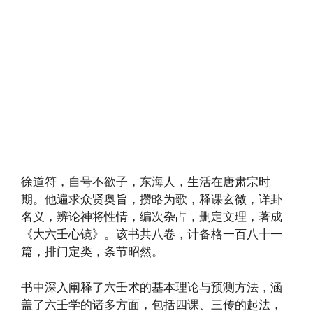
徐道符，自号不欲子，东海人，生活在唐肃宗时
期。他遍求众贤奥旨，攒略为歌，释课玄微，详卦
名义，辨论神将性情，编次杂占，删定文理，著成
《大六壬心镜》。该书共八卷，计备格一百八十一
篇，排门定类，条节昭然。
书中深入阐释了六壬术的基本理论与预测方法，涵
盖了六壬学的诸多方面，包括四课、三传的起法，