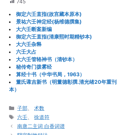
745
御定六壬直指(故宫藏本原本)
景祐六壬神定经(杨维德撰集)
大六壬断案新编
御定六壬直指(清康熙时期精钞本)
大六壬杂释
六壬大占
大六壬管辂神书（清钞本）
秘传奇门拨雾经
算经十书（中华书局，1963）
董氏诹吉新书（明董德彰撰.清光绪20年重刊
本）
分
子部
、
术数
类
标
六壬
、
徐道符
签
南唐二主词 白香词谱