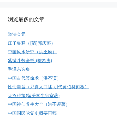
浏览最多的文章
道法会元
庄子集释（[清]郭庆藩）
中国风水研究（洪丕谟）
紫微斗数全书 (陈希夷)
毛泽东选集
中国古代算命术（洪丕谟）
性命圭旨（尹真人口述.明代黄伯符刻板）
灭汉种策(留美学生宗室著)
中国神仙养生大全（洪丕谟著）
中国国民党党史概要再稿