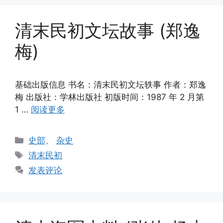
清末民初文坛故事 (郑逸
梅)
基础出版信息 书名：清末民初文坛轶事 作者：郑逸
梅 出版社：学林出版社 初版时间：1987 年 2 月第
1 …
阅读更多
分
史部
、
杂史
类
标
清末民初
签
发表评论