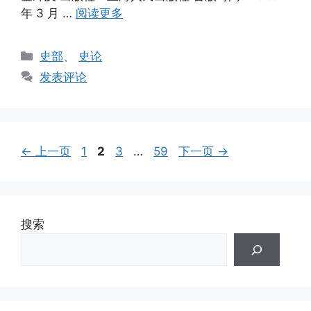
年 3 月 …
阅读更多
分
史部
、
史论
类
发表评论
页
页
页
页
←
上一页
1
2
3
…
59
下一页
→
面
面
面
面
搜索