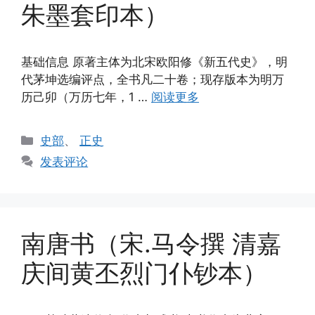
朱墨套印本）
基础信息 原著主体为北宋欧阳修《新五代史》，明
代茅坤选编评点，全书凡二十卷；现存版本为明万
历己卯（万历七年，1 …
阅读更多
分
史部
、
正史
类
发表评论
南唐书（宋.马令撰 清嘉
庆间黄丕烈门仆钞本）