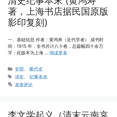
清史纪事本末 (黄鸿寿
著，上海书店据民国原版
影印复刻)
一、基础信息 作者：黄鸿寿（近代学者） 成书时
间：1915 年，全书共计八十卷，总篇幅四十余万
字；此版本为上海 …
阅读更多
分
史部
、
断代史
类
标
清史
、
纪事本末
签
发表评论
李文学起义（清末云南哀