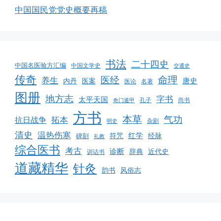
中国国民党党史概要再稿
书法
二十四史
中国名医验方汇编
中国文学史
交通史
传奇
命理
医经
养生
唐史
医案
内丹
医论
名著
图册
地方志
字书
太平天国
孔子
尚书
奇门遁甲
方书
本草
气功
拓本
抗日战争
杂剧
明史
清史
温热伤寒
红学
经脉
碑刻
符咒
礼教
综合医书
考古
诊断
辞典
近代史
训诂书
道藏精华
针灸
韵书
风俗志