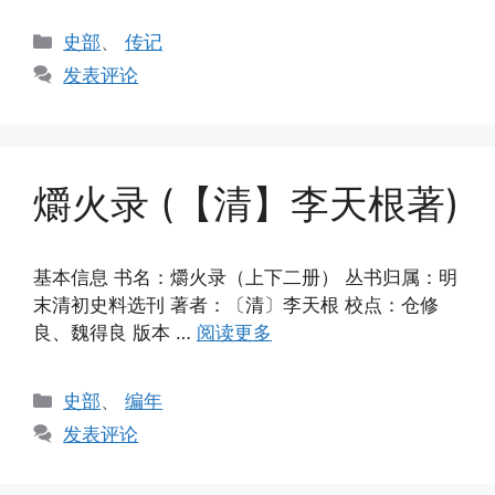
分
史部
、
传记
类
发表评论
爝火录 (【清】李天根著)
基本信息 书名：爝火录（上下二册） 丛书归属：明
末清初史料选刊 著者：〔清〕李天根 校点：仓修
良、魏得良 版本 …
阅读更多
分
史部
、
编年
类
发表评论