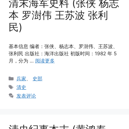
清末海军史料 (张侠 杨志
本 罗澍伟 王苏波 张利
民)
基本信息 编者：张侠、杨志本、罗澍伟、王苏波、
张利民 出版社：海洋出版社 初版时间：1982 年 5
月，分为 …
阅读更多
分
兵家
、
史部
类
标
清史
签
发表评论