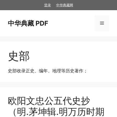
跳
登录
中华典藏网
至
内
中华典藏 PDF
容
菜
单
史部
史部收录正史、编年、地理等历史著作；
欧阳文忠公五代史抄
（明.茅坤辑.明万历时期