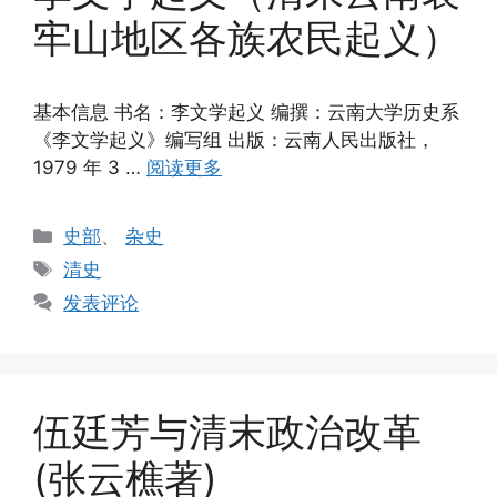
牢山地区各族农民起义）
基本信息 书名：李文学起义 编撰：云南大学历史系
《李文学起义》编写组 出版：云南人民出版社，
1979 年 3 …
阅读更多
分
史部
、
杂史
类
标
清史
签
发表评论
伍廷芳与清末政治改革
(张云樵著)