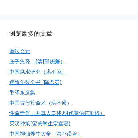
浏览最多的文章
道法会元
庄子集释（[清]郭庆藩）
中国风水研究（洪丕谟）
紫微斗数全书 (陈希夷)
毛泽东选集
中国古代算命术（洪丕谟）
性命圭旨（尹真人口述.明代黄伯符刻板）
灭汉种策(留美学生宗室著)
中国神仙养生大全（洪丕谟著）