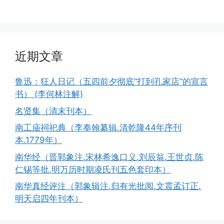
近期文章
鲁迅：狂人日记（五四前夕彻底“打到孔家店”的宣言
书） (李何林注解)
名贤集（清末刊本）
南工庙祠祀典（李奉翰纂辑.清乾隆44年序刊
本.1779年）
南华经（晋郭象注.宋林希逸口义.刘辰翁.王世贞.陈
仁锡等批.明万历时期凌氏刊五色套印本）
南华真经评注（郭象辑注.归有光批阅.文震孟订正.
明天启四年刊本）