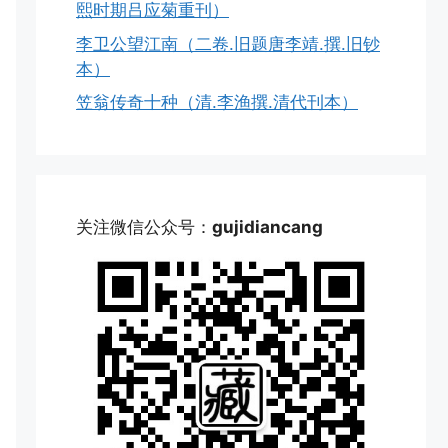
熙时期吕应菊重刊）
李卫公望江南（二卷.旧题唐李靖.撰.旧钞
本）
笠翁传奇十种（清.李渔撰.清代刊本）
关注微信公众号：
gujidiancang