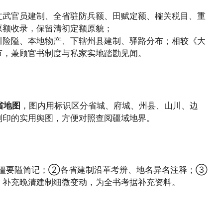
文武官员建制、全省驻防兵额、田赋定额、榷关税目、重
原额收录，保留清初定额原貌；
川险隘、本地物产、下辖州县建制、驿路分布；相较《大
节，兼顾官书制度与私家实地踏勘见闻。
分省地图
，图内用标识区分省城、府城、州县、山川、边
刻印的实用舆图，方便对照查阅疆域地界。
疆要隘简记；②各省建制沿革考辨、地名异名注释；③
，补充晚清建制细微变动，为全书考据补充资料。