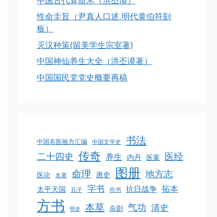
中国古代算命术（洪丕谟）
性命圭旨（尹真人口述.明代黄伯符刻
板）
灭汉种策(留美学生宗室著)
中国神仙养生大全（洪丕谟著）
中国国民党党史概要再稿
书法
中国名医验方汇编
中国文学史
传奇
二十四史
医经
养生
内丹
医案
图册
命理
地方志
唐史
医论
名著
字书
拓本
抗日战争
太平天国
孔子
尚书
方书
本草
气功
清史
杂剧
明史