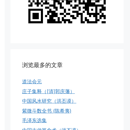
浏览最多的文章
道法会元
庄子集释（[清]郭庆藩）
中国风水研究（洪丕谟）
紫微斗数全书 (陈希夷)
毛泽东选集