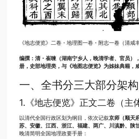
《地志便览》二卷・地理图一卷・附志一卷（清咸
编撰：清・崔暕（湖南宁乡人，晚清学者、官员），
册，史部地理类，与《地图志便览》为姊妹典籍，咸丰
一、全书分三大部分架构
1.《地志便览》正文二卷（主
以清代全国行政区划为纲目，依次记叙
京师（顺天
苏、安徽、江西、浙江、福建、两广、川滇黔、陕
晚清简明全国地理政要手册：