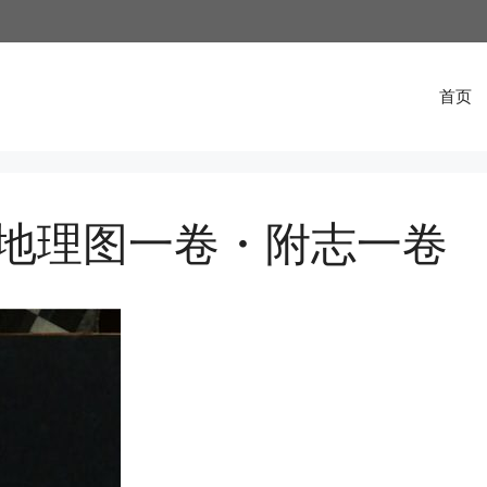
首页
地理图一卷・附志一卷