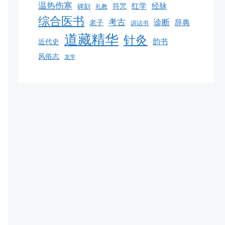
温热伤寒
红学
经脉
符咒
碑刻
礼教
综合医书
考古
诊断
辞典
老子
训诂书
道藏精华
针灸
韵书
近代史
风俗志
龙学