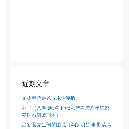
近期文章
龙树菩萨眼论（木活字版）
列子（八卷.唐.卢重元注.清嘉庆八年江都
秦氏石研斋刊本）
吕新吾先生闺范图说（4卷.明吕坤撰.清康