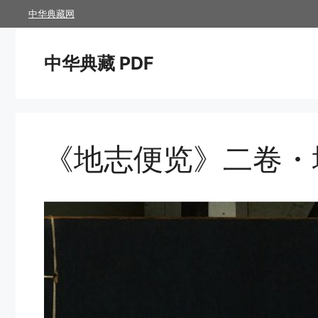
跳
中华典藏网
至
内
中华典藏 PDF
容
《地志便览》二卷・