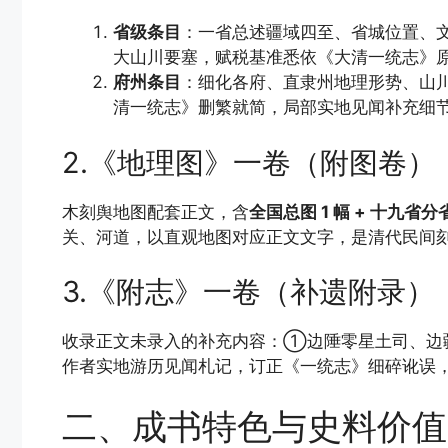
省级条目
：一省总述疆域四至、省城位置、
大山川要塞，赋税基准悉依《大清一统志》
府州条目
：细化各府、直隶州地理形势、山
清一统志》删繁就简，局部实地见闻补充细
2.《地理图》一卷（附图卷）
木刻舆地图配套正文，含
全国总图 1 幅 + 十九省
关、河道，以直观地图对应正文文字，是清代民间
3.《附志》一卷（补遗附录）
收录正文未录入的补充内容：①边陲零星土司、边
作者实地游历见闻札记，订正《一统志》细碎讹误
二、成书特色与史料价值