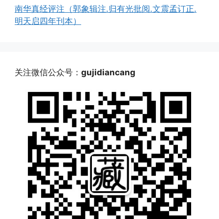
南华真经评注（郭象辑注.归有光批阅.文震孟订正.
明天启四年刊本）
关注微信公众号：
gujidiancang