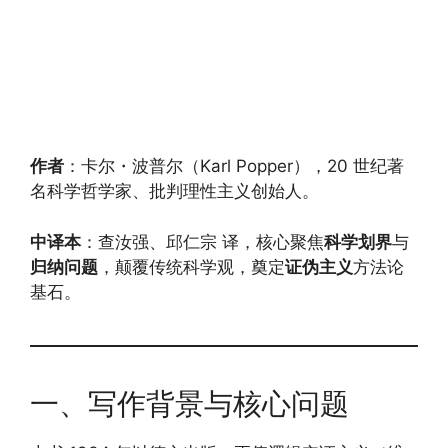
作者
：卡尔・波普尔（Karl Popper），20 世纪著
名科学哲学家、批判理性主义创始人。
中译本
：查汝强、邱仁宗 译，核心聚焦
科学划界
与
归纳问题
，颠覆传统科学观，奠定
证伪主义
方法论
基石。
一、写作背景与核心问题