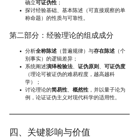
确立
可证伪性
；
探讨经验基础、基本陈述（可直接观察的单
称命题）的性质与可靠性。
第二部分：经验理论的组成成分
分析
全称陈述
（普遍规律）与
存在陈述
（个
别事实）的逻辑差异；
系统阐述
演绎检验法
、
证伪原则
、
可证伪度
（理论可被证伪的难易程度，越高越科
学）；
讨论理论的
简易性
、
概然性
，并以量子论为
例，论证证伪主义对现代科学的适用性。
四、关键影响与价值