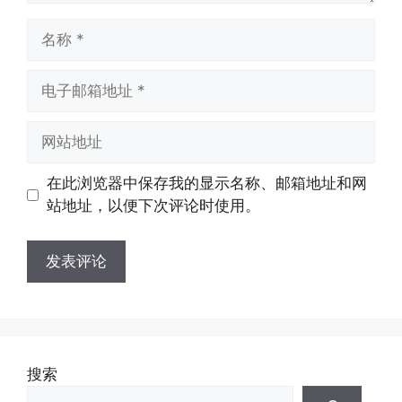
名
称
电
子
邮
网
箱
站
地
地
在此浏览器中保存我的显示名称、邮箱地址和网
址
址
站地址，以便下次评论时使用。
搜索