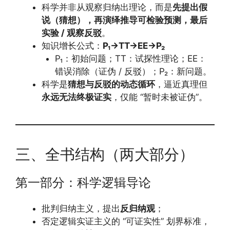
科学并非从观察归纳出理论，而是
先提出假
说（猜想），再演绎推导可检验预测，最后
实验 / 观察反驳
。
知识增长公式：
P₁→TT→EE→P₂
P₁：初始问题；TT：试探性理论；EE：
错误消除（证伪 / 反驳）；P₂：新问题。
科学是
猜想与反驳的动态循环
，逼近真理但
永远无法终极证实
，仅能 “暂时未被证伪”。
三、全书结构（两大部分）
第一部分：科学逻辑导论
批判归纳主义，提出
反归纳观
；
否定逻辑实证主义的 “可证实性” 划界标准，