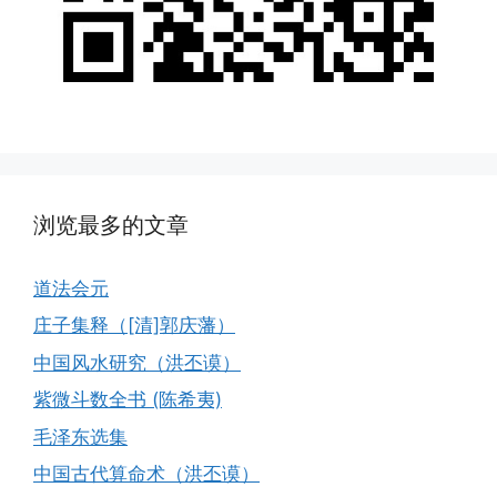
浏览最多的文章
道法会元
庄子集释（[清]郭庆藩）
中国风水研究（洪丕谟）
紫微斗数全书 (陈希夷)
毛泽东选集
中国古代算命术（洪丕谟）