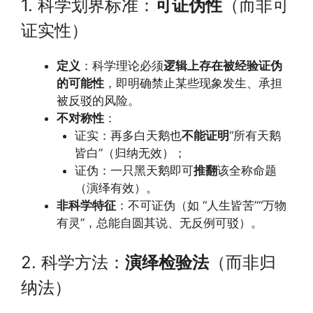
1. 科学划界标准：
可证伪性
（而非可
证实性）
定义
：科学理论必须
逻辑上存在被经验证伪
的可能性
，即明确禁止某些现象发生、承担
被反驳的风险。
不对称性
：
证实：再多白天鹅也
不能证明
“所有天鹅
皆白”（归纳无效）；
证伪：一只黑天鹅即可
推翻
该全称命题
（演绎有效）。
非科学特征
：不可证伪（如 “人生皆苦”“万物
有灵”，总能自圆其说、无反例可驳）。
2. 科学方法：
演绎检验法
（而非归
纳法）