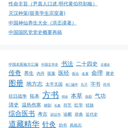
性命圭旨（尹真人口述.明代黄伯符刻板）
灭汉种策(留美学生宗室著)
中国神仙养生大全（洪丕谟著）
中国国民党党史概要再稿
书法
二十四史
中国名医验方汇编
中国文学史
交通史
传奇
命理
医经
养生
唐史
医案
内丹
医论
名著
图册
地方志
字书
太平天国
孔子
尚书
奇门遁甲
方书
本草
气功
拓本
抗日战争
杂剧
明史
清史
温热伤寒
红学
经脉
碑刻
符咒
礼教
综合医书
考古
诊断
辞典
近代史
训诂书
道藏精华
针灸
韵书
风俗志