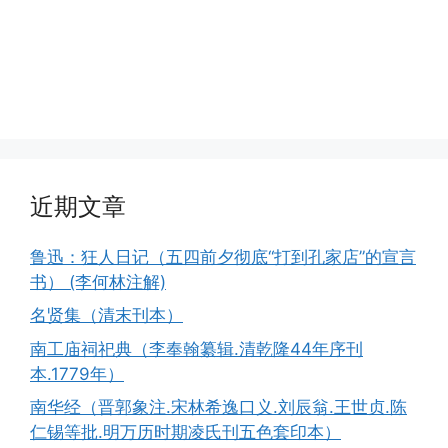
近期文章
鲁迅：狂人日记（五四前夕彻底“打到孔家店”的宣言
书） (李何林注解)
名贤集（清末刊本）
南工庙祠祀典（李奉翰纂辑.清乾隆44年序刊
本.1779年）
南华经（晋郭象注.宋林希逸口义.刘辰翁.王世贞.陈
仁锡等批.明万历时期凌氏刊五色套印本）