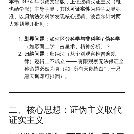
本书 1934 年以德文出版，正值逻辑实证主义（维
也纳学派）主导学界，其以
可证实性
为科学划界标
准、以
归纳法
为科学发现核心逻辑。波普尔针对两
大难题展开批判：
划界问题
：如何区分
科学
与
非科学 / 伪科学
（如形而上学、占星术、精神分析）？
归纳问题
：归纳法（从个别观察推普遍规
律）逻辑上不成立 —— 有限观察无法保证全
称命题必然为真（如 “所有天鹅皆白”，一只
黑天鹅即可推翻）。
二、核心思想：证伪主义取代
证实主义