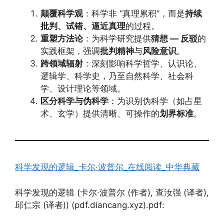
颠覆科学观
：科学非 “真理累积”，而是
持续
批判、试错、逼近真理
的过程。
重塑方法论
：为科学研究提供
猜想 — 反驳
的
实践框架，强调
批判精神
与
风险意识
。
跨领域辐射
：深刻影响科学哲学、认识论、
逻辑学、科学史，乃至自然科学、社会科
学、设计理论等领域。
区分科学与伪科学
：为识别伪科学（如占星
术、玄学）提供清晰、可操作的
划界标准
。
科学发现的逻辑_卡尔·波普尔_在线阅读_中华典藏
科学发现的逻辑 (卡尔·波普尔 (作者), 查汝强 (译者),
邱仁宗 (译者)) (pdf.diancang.xyz).pdf: