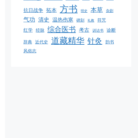
方书
本草
拓本
抗日战争
杂剧
明史
气功
清史
温热伤寒
碑刻
符咒
礼教
综合医书
考古
红学
诊断
经脉
训诂书
道藏精华
针灸
韵书
辞典
近代史
风俗志