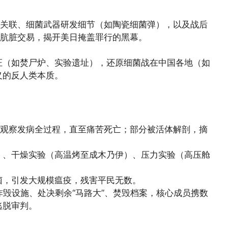
的关联、细菌武器研发细节（如陶瓷细菌弹），以及战后
的肮脏交易，揭开美日掩盖罪行的黑幕。
证（如焚尸炉、实验遗址），还原细菌战在中国各地（如
义的反人类本质。
，观察发病全过程，直至痛苦死亡；部分被活体解剖，摘
）、干燥实验（高温烤至成木乃伊）、压力实验（高压舱
菌，引发大规模瘟疫，残害平民无数。
队炸毁设施、处决剩余“马路大”、焚毁档案，核心成员携数
逃脱审判。