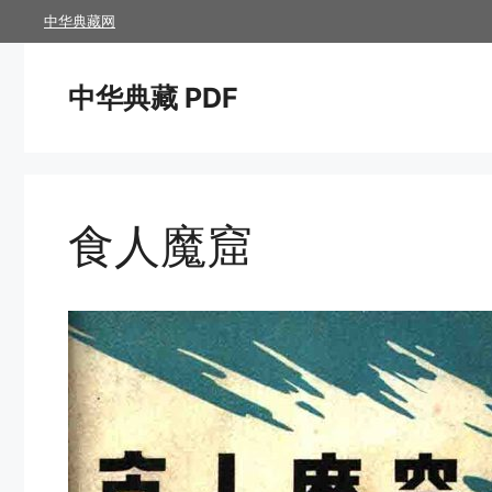
跳
中华典藏网
至
内
中华典藏 PDF
容
食人魔窟