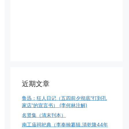
近期文章
鲁迅：狂人日记（五四前夕彻底“打到孔
家店”的宣言书） (李何林注解)
名贤集（清末刊本）
南工庙祠祀典（李奉翰纂辑.清乾隆44年