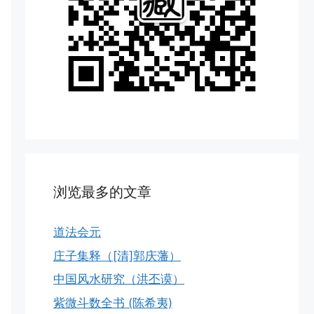
浏览最多的文章
道法会元
庄子集释（[清]郭庆藩）
中国风水研究（洪丕谟）
紫微斗数全书 (陈希夷)