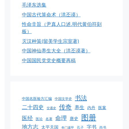
毛泽东选集
中国古代算命术（洪丕谟）
性命圭旨（尹真人口述.明代黄伯符刻
板）
灭汉种策(留美学生宗室著)
中国神仙养生大全（洪丕谟著）
中国国民党党史概要再稿
书法
中国名医验方汇编
中国文学史
传奇
二十四史
养生
医案
内丹
交通史
图册
命理
医经
唐史
医论
名著
地方志
字书
太平天国
孔子
尚书
奇门遁甲