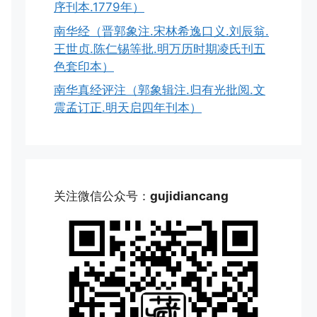
序刊本.1779年）
南华经（晋郭象注.宋林希逸口义.刘辰翁.
王世贞.陈仁锡等批.明万历时期凌氏刊五
色套印本）
南华真经评注（郭象辑注.归有光批阅.文
震孟订正.明天启四年刊本）
关注微信公众号：
gujidiancang