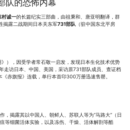
部队的恐怖内幕
森村诚一
的长篇纪实三部曲，由祖秉和、唐亚明翻译，群
统性揭露二战期间日本关东军
731部队
（驻中国东北平房
明》），因受学者常石敬一启发，发现日本生化技术优势
年走访日本、中国、美国，采访原731部队成员、查证档
本《赤旗报》连载，单行本首印300万册迅速售罄。
运作，揭露其以中国人、朝鲜人、苏联人等为“马路大”（日
炭疽等细菌活体实验，以及冻伤、干燥、活体解剖等酷