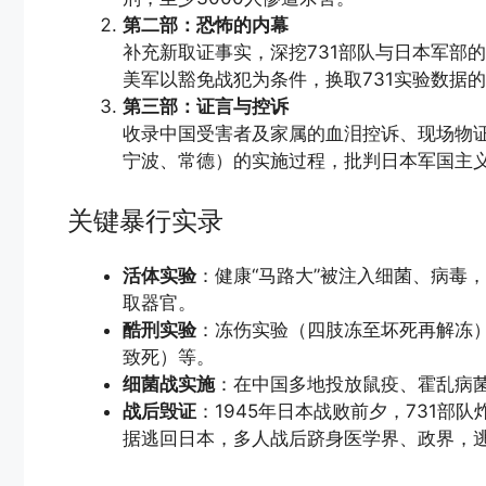
第二部：恐怖的内幕
补充新取证事实，深挖731部队与日本军部
美军以豁免战犯为条件，换取731实验数据
第三部：证言与控诉
收录中国受害者及家属的血泪控诉、现场物
宁波、常德）的实施过程，批判日本军国主
关键暴行实录
活体实验
：健康“马路大”被注入细菌、病毒
取器官。
酷刑实验
：冻伤实验（四肢冻至坏死再解冻
致死）等。
细菌战实施
：在中国多地投放鼠疫、霍乱病
战后毁证
：1945年日本战败前夕，731部
据逃回日本，多人战后跻身医学界、政界，